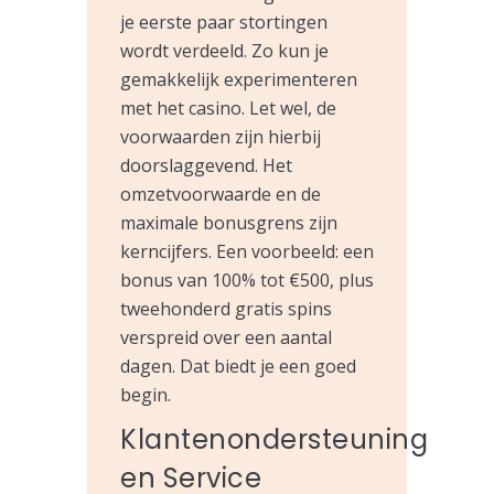
je eerste paar stortingen
wordt verdeeld. Zo kun je
gemakkelijk experimenteren
met het casino. Let wel, de
voorwaarden zijn hierbij
doorslaggevend. Het
omzetvoorwaarde en de
maximale bonusgrens zijn
kerncijfers. Een voorbeeld: een
bonus van 100% tot €500, plus
tweehonderd gratis spins
verspreid over een aantal
dagen. Dat biedt je een goed
begin.
Klantenondersteuning
en Service