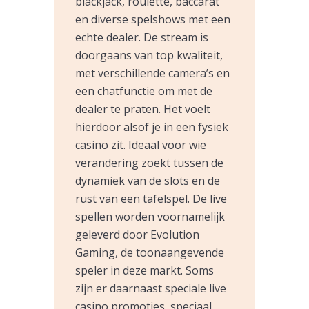
blackjack, roulette, baccarat
en diverse spelshows met een
echte dealer. De stream is
doorgaans van top kwaliteit,
met verschillende camera’s en
een chatfunctie om met de
dealer te praten. Het voelt
hierdoor alsof je in een fysiek
casino zit. Ideaal voor wie
verandering zoekt tussen de
dynamiek van de slots en de
rust van een tafelspel. De live
spellen worden voornamelijk
geleverd door Evolution
Gaming, de toonaangevende
speler in deze markt. Soms
zijn er daarnaast speciale live
casino promoties, speciaal