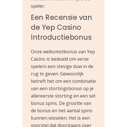
speler.
Een Recensie van
de Yep Casino
Introductiebonus
Onze welkomstbonus van Yep
Casino is bedoeld om verse
spelers een stevige duw in de
rug te geven. Gewoonlijk
betreft het om een combinatie
van een stortingsbonus op je
allereerste storting en een set
bonus spins. De grootte van
de bonus en het aantal spins
kunnen wisselen. Het is een
voorstel dat doorgaans over