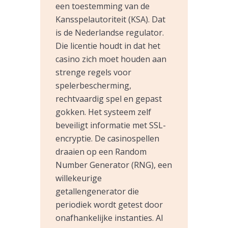
een toestemming van de
Kansspelautoriteit (KSA). Dat
is de Nederlandse regulator.
Die licentie houdt in dat het
casino zich moet houden aan
strenge regels voor
spelerbescherming,
rechtvaardig spel en gepast
gokken. Het systeem zelf
beveiligt informatie met SSL-
encryptie. De casinospellen
draaien op een Random
Number Generator (RNG), een
willekeurige
getallengenerator die
periodiek wordt getest door
onafhankelijke instanties. Al