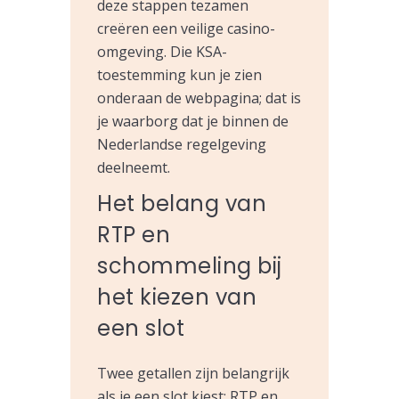
deze stappen tezamen
creëren een veilige casino-
omgeving. Die KSA-
toestemming kun je zien
onderaan de webpagina; dat is
je waarborg dat je binnen de
Nederlandse regelgeving
deelneemt.
Het belang van
RTP en
schommeling bij
het kiezen van
een slot
Twee getallen zijn belangrijk
als je een slot kiest: RTP en