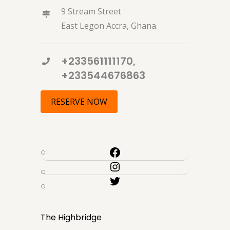
9 Stream Street
East Legon Accra, Ghana.
+233561111170,
+233544676863
RESERVE NOW
The Highbridge