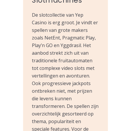
Slotmachines
De slotcollectie van Yep
Casino is erg groot. Je vindt er
spellen van grote makers
zoals NetEnt, Pragmatic Play,
Play’n GO en Yggdrasil. Het
aanbod strekt zich uit van
traditionele fruitautomaten
tot complexe video slots met
vertellingen en avonturen.
Ook progressieve jackpots
ontbreken niet, met prijzen
die levens kunnen
transformeren. De spellen zijn
overzichtelijk gesorteerd op
thema, populariteit en
speciale features. Voor de