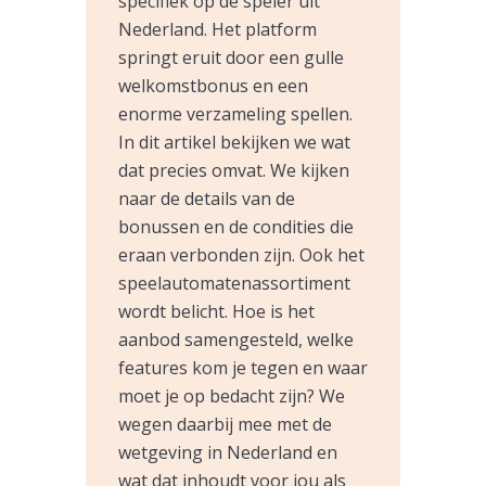
specifiek op de speler uit
Nederland. Het platform
springt eruit door een gulle
welkomstbonus en een
enorme verzameling spellen.
In dit artikel bekijken we wat
dat precies omvat. We kijken
naar de details van de
bonussen en de condities die
eraan verbonden zijn. Ook het
speelautomatenassortiment
wordt belicht. Hoe is het
aanbod samengesteld, welke
features kom je tegen en waar
moet je op bedacht zijn? We
wegen daarbij mee met de
wetgeving in Nederland en
wat dat inhoudt voor jou als