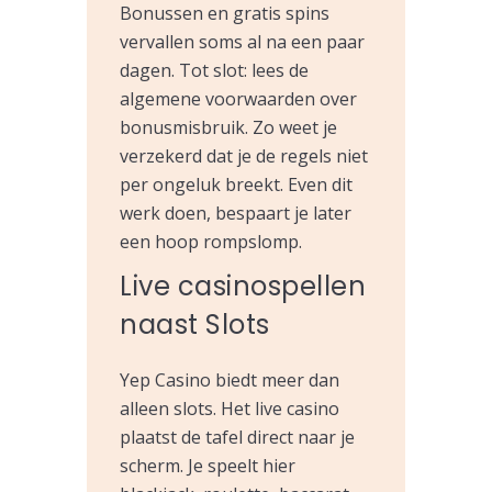
Bonussen en gratis spins
vervallen soms al na een paar
dagen. Tot slot: lees de
algemene voorwaarden over
bonusmisbruik. Zo weet je
verzekerd dat je de regels niet
per ongeluk breekt. Even dit
werk doen, bespaart je later
een hoop rompslomp.
Live casinospellen
naast Slots
Yep Casino biedt meer dan
alleen slots. Het live casino
plaatst de tafel direct naar je
scherm. Je speelt hier