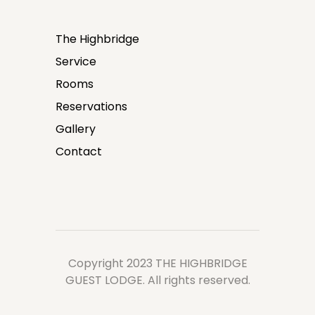
The Highbridge
Service
Rooms
Reservations
Gallery
Contact
Copyright 2023 THE HIGHBRIDGE
GUEST LODGE. All rights reserved.