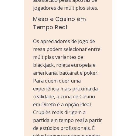
abastecido pelas apostas de
jogadores de múltiplos sites.
Mesa e Casino em
Tempo Real
Os apreciadores de jogo de
mesa podem selecionar entre
múltiplas variantes de
blackjack, roleta europeia e
americana, baccarat e poker.
Para quem quer uma
experiência mais próxima da
realidade, a zona de Casino
em Direto é a opção ideal.
Crupiês reais dirigem a
partida em tempo real a partir
de estúdios profissionais. É