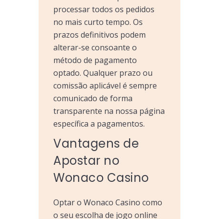
processar todos os pedidos
no mais curto tempo. Os
prazos definitivos podem
alterar-se consoante o
método de pagamento
optado. Qualquer prazo ou
comissão aplicável é sempre
comunicado de forma
transparente na nossa página
específica a pagamentos.
Vantagens de
Apostar no
Wonaco Casino
Optar o Wonaco Casino como
o seu escolha de jogo online