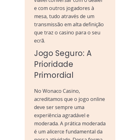
viável conversar com o dealer
e com outros jogadores à
mesa, tudo através de um
transmissão em alta definição
que traz o casino para o seu
ecrã.
Jogo Seguro: A
Prioridade
Primordial
No Wonaco Casino,
acreditamos que o jogo online
deve ser sempre uma
experiência agradável e
moderada. A prática moderada
é um alicerce fundamental da
nossa atividade. Dessa forma,