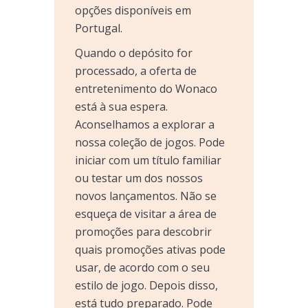
opções disponíveis em
Portugal.
Quando o depósito for
processado, a oferta de
entretenimento do Wonaco
está à sua espera.
Aconselhamos a explorar a
nossa coleção de jogos. Pode
iniciar com um título familiar
ou testar um dos nossos
novos lançamentos. Não se
esqueça de visitar a área de
promoções para descobrir
quais promoções ativas pode
usar, de acordo com o seu
estilo de jogo. Depois disso,
está tudo preparado. Pode