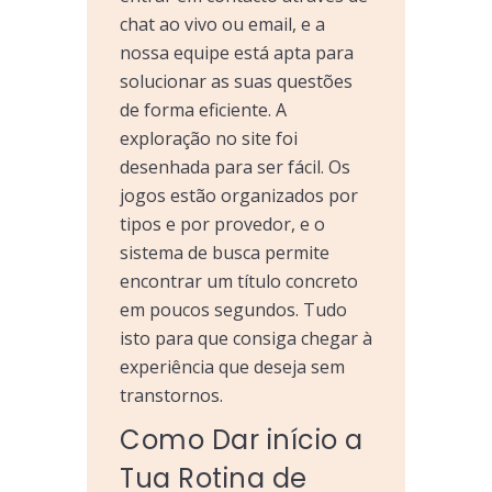
chat ao vivo ou email, e a
nossa equipe está apta para
solucionar as suas questões
de forma eficiente. A
exploração no site foi
desenhada para ser fácil. Os
jogos estão organizados por
tipos e por provedor, e o
sistema de busca permite
encontrar um título concreto
em poucos segundos. Tudo
isto para que consiga chegar à
experiência que deseja sem
transtornos.
Como Dar início a
Tua Rotina de