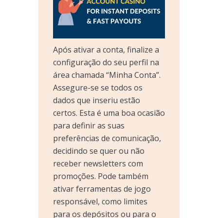
Após ativar a conta, finalize a
configuração do seu perfil na
área chamada “Minha Conta”.
Assegure-se se todos os
dados que inseriu estão
certos. Esta é uma boa ocasião
para definir as suas
preferências de comunicação,
decidindo se quer ou não
receber newsletters com
promoções. Pode também
ativar ferramentas de jogo
responsável, como limites
para os depósitos ou para o