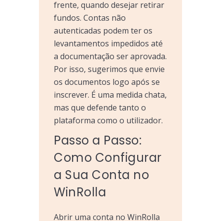
frente, quando desejar retirar
fundos. Contas não
autenticadas podem ter os
levantamentos impedidos até
a documentação ser aprovada.
Por isso, sugerimos que envie
os documentos logo após se
inscrever. É uma medida chata,
mas que defende tanto o
plataforma como o utilizador.
Passo a Passo:
Como Configurar
a Sua Conta no
WinRolla
Abrir uma conta no WinRolla