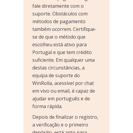
fale diretamente com o
suporte. Obstáculos com
métodos de pagamento
também ocorrem. Certifique-
se de que o método que
escolheu está ativo para
Portugal e que tem crédito
suficiente. Em qualquer uma
destas circunstâncias, a
equipa de suporte do
WinRolla, acessível por chat
em vivo ou email, é capaz de
ajudar em português e de
forma rápida.
Depois de finalizar o registro,
a verificação e o primeiro
depósito, está apto para