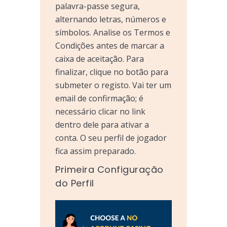
palavra-passe segura,
alternando letras, números e
símbolos. Analise os Termos e
Condições antes de marcar a
caixa de aceitação. Para
finalizar, clique no botão para
submeter o registo. Vai ter um
email de confirmação; é
necessário clicar no link
dentro dele para ativar a
conta. O seu perfil de jogador
fica assim preparado.
Primeira Configuração
do Perfil