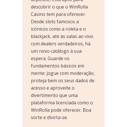
descobrir o que o WinRolla
Casino tem para oferecer.
Desde slots famosos a
icónicos como a roleta e o
blackjack, até às salas ao vivo
com dealers verdadeiros, há
um novo catálogo à sua
espera. Guarde os
fundamentos básicos em
mente: jogue com moderação,
proteja bem os seus dados de
acesso e aproveite o
divertimento que uma
plataforma licenciada como o
WinRolla pode oferecer. Boa
sorte e divirta-se.