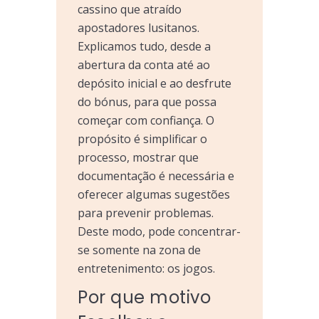
cassino que atraído
apostadores lusitanos.
Explicamos tudo, desde a
abertura da conta até ao
depósito inicial e ao desfrute
do bónus, para que possa
começar com confiança. O
propósito é simplificar o
processo, mostrar que
documentação é necessária e
oferecer algumas sugestões
para prevenir problemas.
Deste modo, pode concentrar-
se somente na zona de
entretenimento: os jogos.
Por que motivo