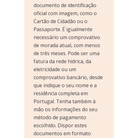
documento de identificação
oficial com imagem, como o
Cartão de Cidadão ou o
Passaporte. É igualmente
necessário um comprovativo
de morada atual, com menos
de três meses. Pode ser uma
fatura da rede hídrica, da
eletricidade ou um
comprovativo bancário, desde
que indique o seu nome e a
residência completa em
Portugal. Tenha também à
mão os informações do seu
método de pagamento
escolhido. Dispor estes
documentos em formato