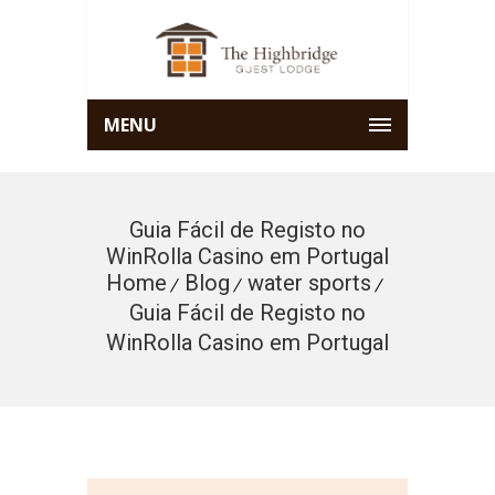
MENU
Guia Fácil de Registo no
WinRolla Casino em Portugal
Home
Blog
water sports
Guia Fácil de Registo no
WinRolla Casino em Portugal