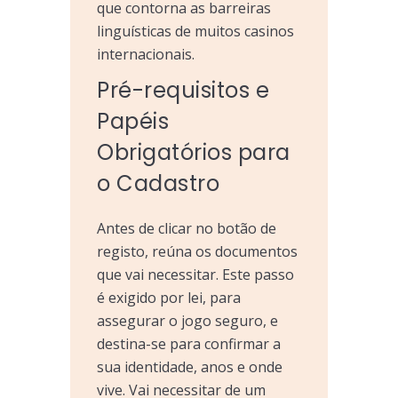
que contorna as barreiras
linguísticas de muitos casinos
internacionais.
Pré-requisitos e
Papéis
Obrigatórios para
o Cadastro
Antes de clicar no botão de
registo, reúna os documentos
que vai necessitar. Este passo
é exigido por lei, para
assegurar o jogo seguro, e
destina-se para confirmar a
sua identidade, anos e onde
vive. Vai necessitar de um