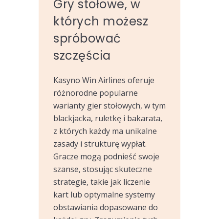
Gry stołowe, w
których możesz
spróbować
szczęścia
Kasyno Win Airlines oferuje
różnorodne popularne
warianty gier stołowych, w tym
blackjacka, ruletkę i bakarata,
z których każdy ma unikalne
zasady i strukturę wypłat.
Gracze mogą podnieść swoje
szanse, stosując skuteczne
strategie, takie jak liczenie
kart lub optymalne systemy
obstawiania dopasowane do