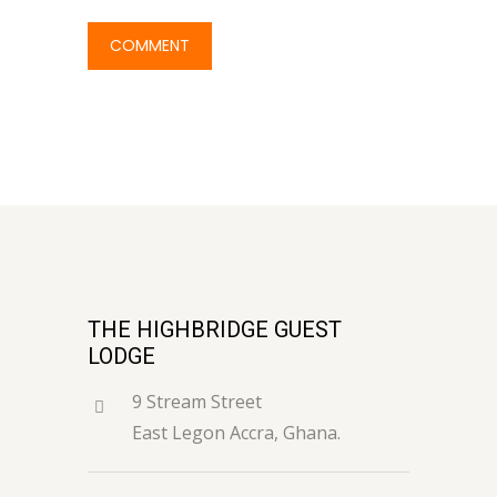
THE HIGHBRIDGE GUEST
LODGE
9 Stream Street
East Legon Accra, Ghana.