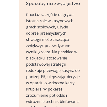
Sposoby na zwycięstwo
Chociaż szczęście odgrywa
istotną rolę w kasynowych
grach stołowych, użycie
dobrze przemyślanych
strategii może znacząco
zwiększyć przewidywane
wyniki gracza. Na przykład w
blackjacku, stosowanie
podstawowej strategii
redukuje przewagę kasyna do
poniżej 1%, ulepszając decyzje
w oparciu o widoczne karty
krupiera. W pokerze,
zrozumienie pot odds i
wdrożenie technik blefowania