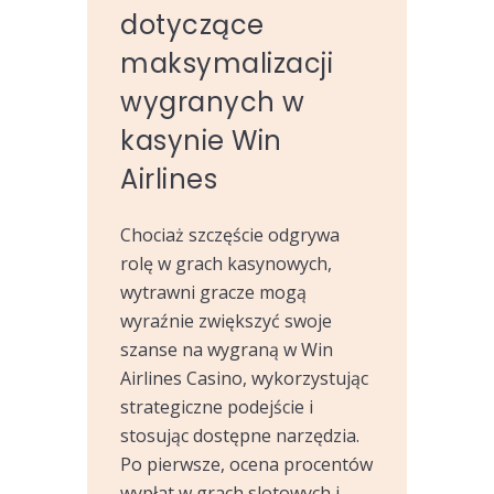
dotyczące
maksymalizacji
wygranych w
kasynie Win
Airlines
Chociaż szczęście odgrywa
rolę w grach kasynowych,
wytrawni gracze mogą
wyraźnie zwiększyć swoje
szanse na wygraną w Win
Airlines Casino, wykorzystując
strategiczne podejście i
stosując dostępne narzędzia.
Po pierwsze, ocena procentów
wypłat w grach slotowych i