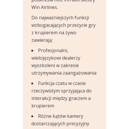
Win Airlines.
Do najważniejszych funkcji
wzbogacających przeżycie gry
z krupierem na żywo
zawierają:
Profesjonalni,
wielojęzykowi dealerzy
wyszkoleni w zakresie
utrzymywania zaangażowania
Funkcja czatu w czasie
rzeczywistym sprzyjająca do
interakcji między graczem a
krupierem
Różne kątów kamery
dostarczających precyzyjny