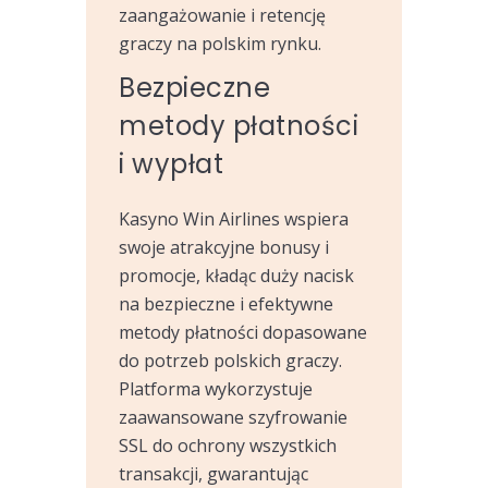
zaangażowanie i retencję
graczy na polskim rynku.
Bezpieczne
metody płatności
i wypłat
Kasyno Win Airlines wspiera
swoje atrakcyjne bonusy i
promocje, kładąc duży nacisk
na bezpieczne i efektywne
metody płatności dopasowane
do potrzeb polskich graczy.
Platforma wykorzystuje
zaawansowane szyfrowanie
SSL do ochrony wszystkich
transakcji, gwarantując