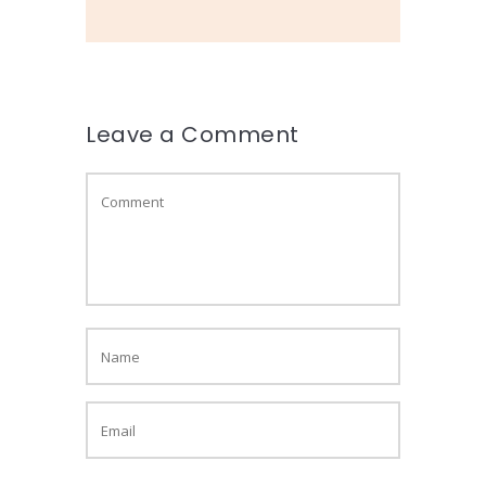
Leave a Comment