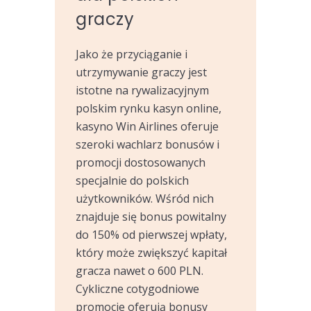
graczy
Jako że przyciąganie i
utrzymywanie graczy jest
istotne na rywalizacyjnym
polskim rynku kasyn online,
kasyno Win Airlines oferuje
szeroki wachlarz bonusów i
promocji dostosowanych
specjalnie do polskich
użytkowników. Wśród nich
znajduje się bonus powitalny
do 150% od pierwszej wpłaty,
który może zwiększyć kapitał
gracza nawet o 600 PLN.
Cykliczne cotygodniowe
promocje oferują bonusy