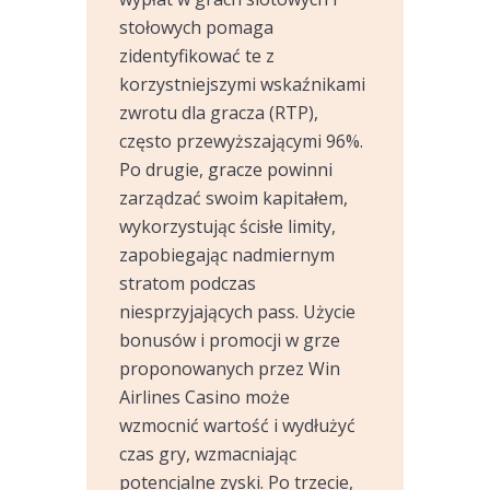
stołowych pomaga
zidentyfikować te z
korzystniejszymi wskaźnikami
zwrotu dla gracza (RTP),
często przewyższającymi 96%.
Po drugie, gracze powinni
zarządzać swoim kapitałem,
wykorzystując ścisłe limity,
zapobiegając nadmiernym
stratom podczas
niesprzyjających pass. Użycie
bonusów i promocji w grze
proponowanych przez Win
Airlines Casino może
wzmocnić wartość i wydłużyć
czas gry, wzmacniając
potencjalne zyski. Po trzecie,