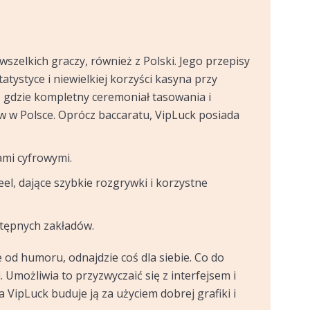
wszelkich graczy, również z Polski. Jego przepisy
tatystyce i niewielkiej korzyści kasyna przy
t, gdzie kompletny ceremoniał tasowania i
ów w Polsce. Oprócz baccaratu, VipLuck posiada
ami cyfrowymi.
l, dające szybkie rozgrywki i korzystne
stępnych zakładów.
e od humoru, odnajdzie coś dla siebie. Co do
Umożliwia to przyzwyczaić się z interfejsem i
 VipLuck buduje ją za użyciem dobrej grafiki i