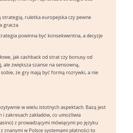
 strategią, ruletka europejska czy pewne
a gracza.
trategia powinna być konsekwentna, a decyzje
owe, jak cashback od strat czy bonusy od
j, ale zwiększa szanse na sensowną,
sobie, że gry mają być formą rozrywki, a nie
zytywnie w wielu istotnych aspektach. Bazą jest
 i zakresach zakładów, co umożliwia
asino) z prowadzącymi mówiącymi po języku
 z znanymi w Polsce systemami płatności to