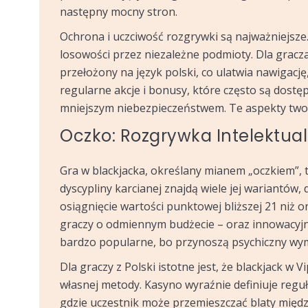
następny mocny stron.
Ochrona i uczciwość rozgrywki są najważniejsze.
losowości przez niezależne podmioty. Dla gracza 
przełożony na język polski, co ulatwia nawigac
regularne akcje i bonusy, które często są dost
mniejszym niebezpieczeństwem. Te aspekty tworz
Oczko: Rozgrywka Intelektualn
Gra w blackjacka, określany mianem „oczkiem”, t
dyscypliny karcianej znajdą wiele jej wariant
osiągnięcie wartości punktowej bliższej 21 niż o
graczy o odmiennym budżecie – oraz innowacyjne 
bardzo popularne, bo przynoszą psychiczny wymi
Dla graczy z Polski istotne jest, że blackjack w
własnej metody. Kasyno wyraźnie definiuje reguł
gdzie uczestnik może przemieszczać blaty międz