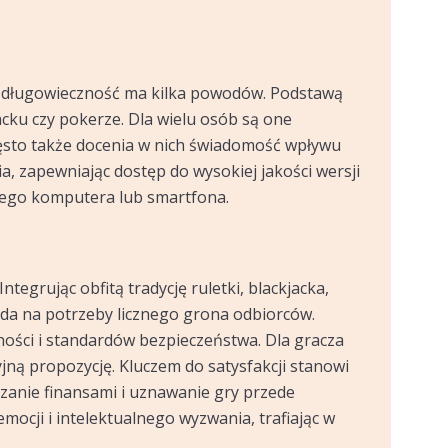
ch długowieczność ma kilka powodów. Podstawą
acku czy pokerze. Dla wielu osób są one
zęsto także docenia w nich świadomość wpływu
a, zapewniając dostęp do wysokiej jakości wersji
wego komputera lub smartfona.
tegrując obfitą tradycję ruletki, blackjacka,
ada na potrzeby licznego grona odbiorców.
ności i standardów bezpieczeństwa. Dla gracza
ą propozycję. Kluczem do satysfakcji stanowi
zanie finansami i uznawanie gry przede
ocji i intelektualnego wyzwania, trafiając w