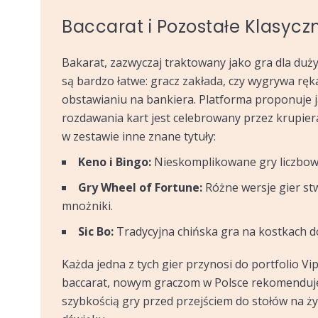
Baccarat i Pozostałe Klasycz
Bakarat, zazwyczaj traktowany jako gra dla dużyc
są bardzo łatwe: gracz zakłada, czy wygrywa ręka 
obstawianiu na bankiera. Platforma proponuje ja
rozdawania kart jest celebrowany przez krupiera
w zestawie inne znane tytuły:
Keno i Bingo:
Nieskomplikowane gry liczbowe
Gry Wheel of Fortune:
Różne wersje gier st
mnożniki.
Sic Bo:
Tradycyjna chińska gra na kostkach d
Każda jedna z tych gier przynosi do portfolio Vi
baccarat, nowym graczom w Polsce rekomenduje s
szybkością gry przed przejściem do stołów na żyw