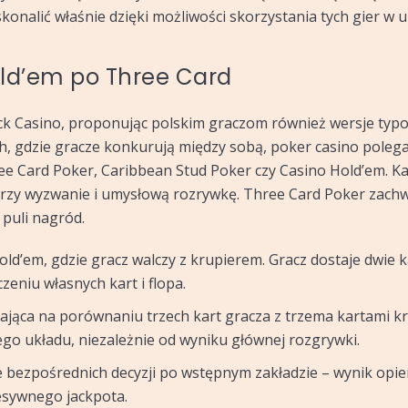
nalić właśnie dzięki możliwości skorzystania tych gier w
old’em po Three Card
k Casino, proponując polskim graczom również wersje typo
h, gdzie gracze konkurują między sobą, poker casino poleg
ee Card Poker, Caribbean Stud Poker czy Casino Hold’em. K
tworzy wyzwanie i umysłową rozrywkę. Three Card Poker zach
puli nagród.
’em, gdzie gracz walczy z krupierem. Gracz dostaje dwie kar
eniu własnych kart i flopa.
ająca na porównaniu trzech kart gracza z trzema kartami kru
ego układu, niezależnie od wyniku głównej rozgrywki.
eje bezpośrednich decyzji po wstępnym zakładzie – wynik op
resywnego jackpota.