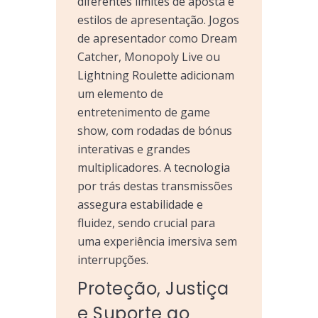
diferentes limites de aposta e
estilos de apresentação. Jogos
de apresentador como Dream
Catcher, Monopoly Live ou
Lightning Roulette adicionam
um elemento de
entretenimento de game
show, com rodadas de bónus
interativas e grandes
multiplicadores. A tecnologia
por trás destas transmissões
assegura estabilidade e
fluidez, sendo crucial para
uma experiência imersiva sem
interrupções.
Proteção, Justiça
e Suporte ao