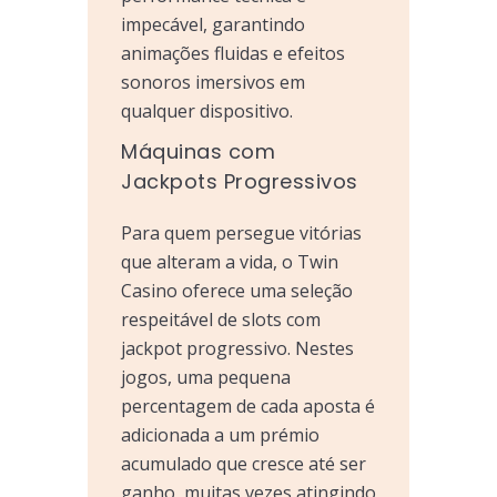
impecável, garantindo
animações fluidas e efeitos
sonoros imersivos em
qualquer dispositivo.
Máquinas com
Jackpots Progressivos
Para quem persegue vitórias
que alteram a vida, o Twin
Casino oferece uma seleção
respeitável de slots com
jackpot progressivo. Nestes
jogos, uma pequena
percentagem de cada aposta é
adicionada a um prémio
acumulado que cresce até ser
ganho, muitas vezes atingindo