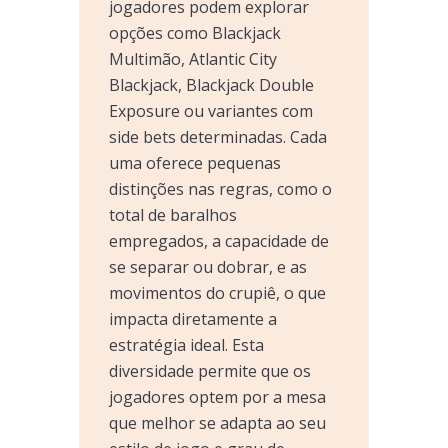
jogadores podem explorar
opções como Blackjack
Multimão, Atlantic City
Blackjack, Blackjack Double
Exposure ou variantes com
side bets determinadas. Cada
uma oferece pequenas
distinções nas regras, como o
total de baralhos
empregados, a capacidade de
se separar ou dobrar, e as
movimentos do crupiê, o que
impacta diretamente a
estratégia ideal. Esta
diversidade permite que os
jogadores optem por a mesa
que melhor se adapta ao seu