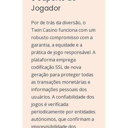
Jogador
Por de trás da diversão, o
Twin Casino funciona com um
robusto compromisso com a
garantia, a equidade e a
prática de jogo responsável. A
plataforma emprega
codificação SSL de nova
geração para proteger todas
as transações monetárias e
informações pessoais dos
usuários. A confiabilidade dos
jogos é verificada
periodicamente por entidades
autónomos, que confirmam a
imprevisibilidade dos