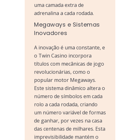
uma camada extra de
adrenalina a cada rodada.
Megaways e Sistemas
Inovadores
A inovação é uma constante, e
o Twin Casino incorpora
títulos com mecânicas de jogo
revolucionárias, como o
popular motor Megaways.
Este sistema dinâmico altera o
número de símbolos em cada
rolo a cada rodada, criando
um número variável de formas
de ganhar, por vezes na casa
das centenas de milhares. Esta
imprevisibilidade mantém o