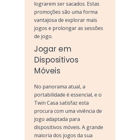
lograrem ser sacados. Estas
promoções são uma forma
vantajosa de explorar mais
jogos e prolongar as sessões
de jogo.
Jogar em
Dispositivos
Móveis
No panorama atual, a
portabilidade é essencial, e o
Twin Casa satisfaz esta
procura com uma vivência de
jogo adaptada para
dispositivos móveis. A grande
maioria dos jogos da sua