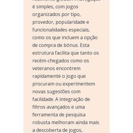
é simples, com jogos
organizados por tipo,
provedor, popularidade e
funcionalidades especiais,
como os que incluem a opção
de compra de bónus. Esta
estrutura facilita que tanto os
recém-chegados como os
veteranos encontrem
rapidamente o jogo que
procuram ou experimentem
novas sugestões com
facilidade. A integração de
filtros avançados e uma
ferramenta de pesquisa
robusta melhoram ainda mais
a descoberta de jogos,