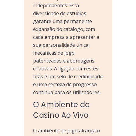
independentes. Esta
diversidade de estúdios
garante uma permanente
expansão do catálogo, com
cada empresa a apresentar a
sua personalidade única,
mecânicas de jogo
patenteadas e abordagens
criativas. A ligação com estes
titãs é um selo de credibilidade
e uma certeza de progresso
contínua para os utilizadores.
O Ambiente do
Casino Ao Vivo
O ambiente de jogo alcança o