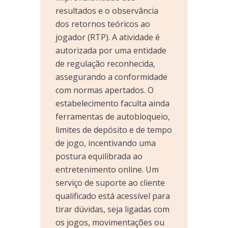
resultados e o observância
dos retornos teóricos ao
jogador (RTP). A atividade é
autorizada por uma entidade
de regulação reconhecida,
assegurando a conformidade
com normas apertados. O
estabelecimento faculta ainda
ferramentas de autobloqueio,
limites de depósito e de tempo
de jogo, incentivando uma
postura equilibrada ao
entretenimento online. Um
serviço de suporte ao cliente
qualificado está acessível para
tirar dúvidas, seja ligadas com
os jogos, movimentações ou