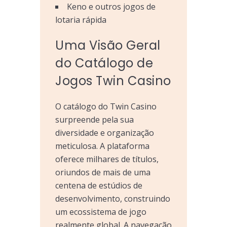
Keno e outros jogos de
lotaria rápida
Uma Visão Geral
do Catálogo de
Jogos Twin Casino
O catálogo do Twin Casino
surpreende pela sua
diversidade e organização
meticulosa. A plataforma
oferece milhares de títulos,
oriundos de mais de uma
centena de estúdios de
desenvolvimento, construindo
um ecossistema de jogo
realmente global. A navegação