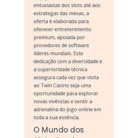
entusiastas dos slots até aos
estrategas das mesas, a
oferta é elaborada para
oferecer entretenimento
premium, apoiada por
provedores de software
líderes mundiais. Este
dedicação com a diversidade e
a superioridade técnica
assegura cada vez que visita
ao Twin Casino seja uma
oportunidade para explorar
novas vivências e sentir a
adrenalina do jogo online em
toda a sua essência.
O Mundo dos