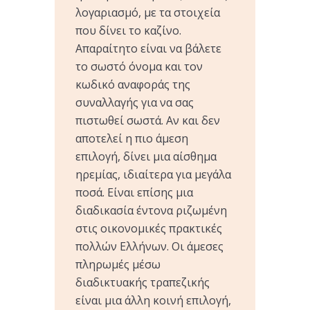
λογαριασμό, με τα στοιχεία
που δίνει το καζίνο.
Απαραίτητο είναι να βάλετε
το σωστό όνομα και τον
κωδικό αναφοράς της
συναλλαγής για να σας
πιστωθεί σωστά. Αν και δεν
αποτελεί η πιο άμεση
επιλογή, δίνει μια αίσθημα
ηρεμίας, ιδιαίτερα για μεγάλα
ποσά. Είναι επίσης μια
διαδικασία έντονα ριζωμένη
στις οικονομικές πρακτικές
πολλών Ελλήνων. Οι άμεσες
πληρωμές μέσω
διαδικτυακής τραπεζικής
είναι μια άλλη κοινή επιλογή,