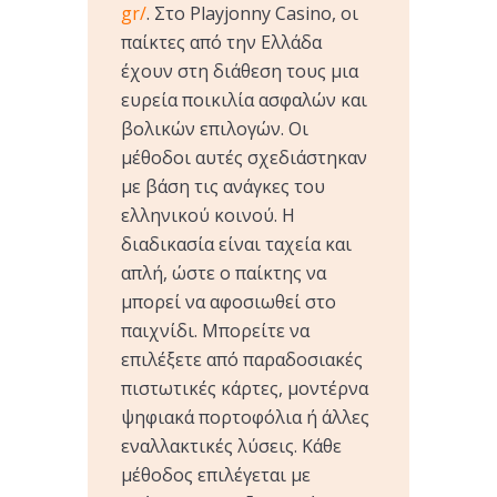
gr/
. Στο Playjonny Casino, οι
παίκτες από την Ελλάδα
έχουν στη διάθεση τους μια
ευρεία ποικιλία ασφαλών και
βολικών επιλογών. Οι
μέθοδοι αυτές σχεδιάστηκαν
με βάση τις ανάγκες του
ελληνικού κοινού. Η
διαδικασία είναι ταχεία και
απλή, ώστε ο παίκτης να
μπορεί να αφοσιωθεί στο
παιχνίδι. Μπορείτε να
επιλέξετε από παραδοσιακές
πιστωτικές κάρτες, μοντέρνα
ψηφιακά πορτοφόλια ή άλλες
εναλλακτικές λύσεις. Κάθε
μέθοδος επιλέγεται με