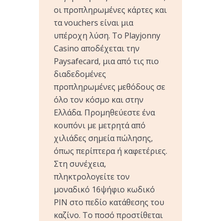
οι προπληρωμένες κάρτες και
τα vouchers είναι μια
υπέροχη λύση. Το Playjonny
Casino αποδέχεται την
Paysafecard, μια από τις πιο
διαδεδομένες
προπληρωμένες μεθόδους σε
όλο τον κόσμο και στην
Ελλάδα. Προμηθεύεστε ένα
κουπόνι με μετρητά από
χιλιάδες σημεία πώλησης,
όπως περίπτερα ή καφετέριες.
Στη συνέχεια,
πληκτρολογείτε τον
μοναδικό 16ψήφιο κωδικό
PIN στο πεδίο κατάθεσης του
καζίνο. Το ποσό προστίθεται