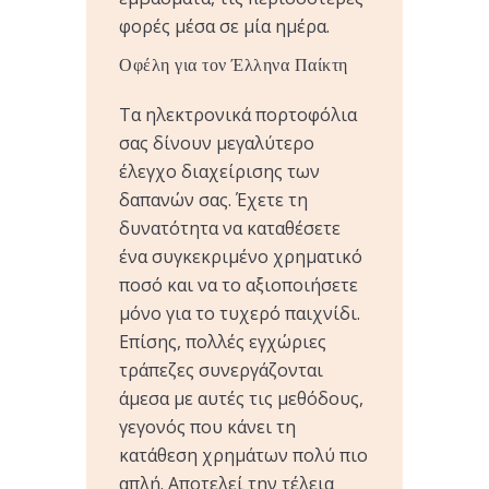
φορές μέσα σε μία ημέρα.
Οφέλη για τον Έλληνα Παίκτη
Τα ηλεκτρονικά πορτοφόλια
σας δίνουν μεγαλύτερο
έλεγχο διαχείρισης των
δαπανών σας. Έχετε τη
δυνατότητα να καταθέσετε
ένα συγκεκριμένο χρηματικό
ποσό και να το αξιοποιήσετε
μόνο για το τυχερό παιχνίδι.
Επίσης, πολλές εγχώριες
τράπεζες συνεργάζονται
άμεσα με αυτές τις μεθόδους,
γεγονός που κάνει τη
κατάθεση χρημάτων πολύ πιο
απλή. Αποτελεί την τέλεια