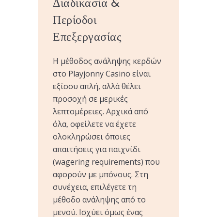
Διαδικασία &
Περίοδοι
Επεξεργασίας
Η μέθοδος ανάληψης κερδών
στο Playjonny Casino είναι
εξίσου απλή, αλλά θέλει
προσοχή σε μερικές
λεπτομέρειες. Αρχικά από
όλα, οφείλετε να έχετε
ολοκληρώσει όποιες
απαιτήσεις για παιχνίδι
(wagering requirements) που
αφορούν με μπόνους. Στη
συνέχεια, επιλέγετε τη
μέθοδο ανάληψης από το
μενού. Ισχύει όμως ένας