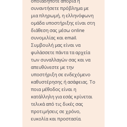
οποιαδήποτε απορία ή
συναντήσετε πρόβλημα με
μια πληρωμή, η ελληνόφωνη
ομάδα υποστήριξης είναι στη
διάθεση σας μέσω online
συνομιλίας και email.
Συμβουλή μας είναι να
φυλάσσετε πάντα τα αρχεία
των συναλλαγών σας και να
απευθύνεστε με την
υποστήριξη σε ενδεχόμενο
καθυστέρησης ή ασάφειας. Το
ποια μέθοδος είναι η
κατάλληλη για εσάς κρίνεται
τελικά από τις δικές σας
προτιμήσεις σε χρόνο,
ευκολία και προστασία.