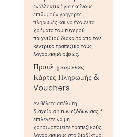
εναλλακτική για εκείνους
επιθυμούν γρήγορες
πληρωμές και να έχουν τα
χρήματα του τυχερού
παιχνιδιού διακριτά από τον
κεντρικό τραπεζικό τους
λογαριασμό όψεως.
Προπληρωμένες
Κάρτες Πληρωμής &
Vouchers
Αν θέλετε απόλυτη
διαχείριση των εξόδων σας ή
επιλέγετε να μη
χρησιμοποιείτε τραπεζικούς
λογαριασμούς στο διαδίκτυο,