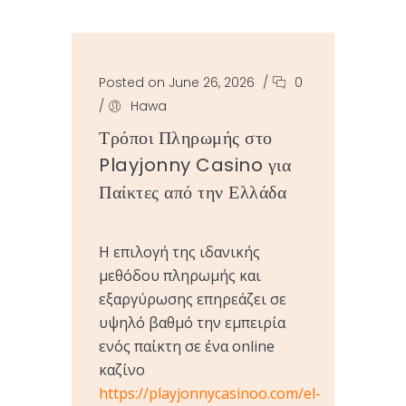
Posted on June 26, 2026
/
0
/
Hawa
Τρόποι Πληρωμής στο
Playjonny Casino για
Παίκτες από την Ελλάδα
Η επιλογή της ιδανικής
μεθόδου πληρωμής και
εξαργύρωσης επηρεάζει σε
υψηλό βαθμό την εμπειρία
ενός παίκτη σε ένα online
καζίνο
https://playjonnycasinoo.com/el-