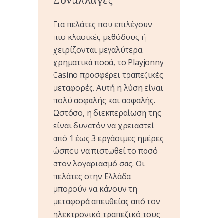
Για πελάτες που επιλέγουν
πιο κλασικές μεθόδους ή
χειρίζονται μεγαλύτερα
χρηματικά ποσά, το Playjonny
Casino προσφέρει τραπεζικές
μεταφορές. Αυτή η λύση είναι
πολύ ασφαλής και ασφαλής.
Ωστόσο, η διεκπεραίωση της
είναι δυνατόν να χρειαστεί
από 1 έως 3 εργάσιμες ημέρες
ώσπου να πιστωθεί το ποσό
στον λογαριασμό σας. Οι
πελάτες στην Ελλάδα
μπορούν να κάνουν τη
μεταφορά απευθείας από τον
ηλεκτρονικό τραπεζικό τους