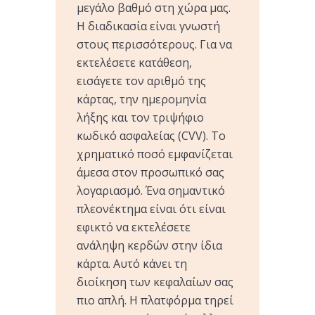
μεγάλο βαθμό στη χώρα μας.
Η διαδικασία είναι γνωστή
στους περισσότερους. Για να
εκτελέσετε κατάθεση,
εισάγετε τον αριθμό της
κάρτας, την ημερομηνία
λήξης και τον τριψήφιο
κωδικό ασφαλείας (CVV). Το
χρηματικό ποσό εμφανίζεται
άμεσα στον προσωπικό σας
λογαριασμό. Ένα σημαντικό
πλεονέκτημα είναι ότι είναι
εφικτό να εκτελέσετε
ανάληψη κερδών στην ίδια
κάρτα. Αυτό κάνει τη
διοίκηση των κεφαλαίων σας
πιο απλή. Η πλατφόρμα τηρεί