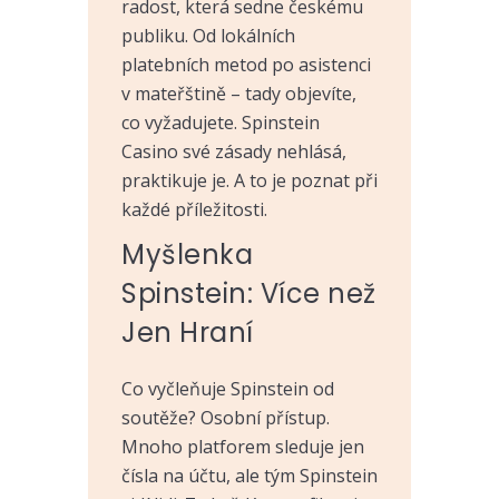
radost, která sedne českému
publiku. Od lokálních
platebních metod po asistenci
v mateřštině – tady objevíte,
co vyžadujete. Spinstein
Casino své zásady nehlásá,
praktikuje je. A to je poznat při
každé příležitosti.
Myšlenka
Spinstein: Více než
Jen Hraní
Co vyčleňuje Spinstein od
soutěže? Osobní přístup.
Mnoho platforem sleduje jen
čísla na účtu, ale tým Spinstein