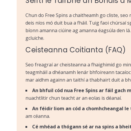
Seiftí le Tairbhe an Bónais 
Chun do Free Spins a chaitheamh go cliste, seo r
deis níos mó duit bua a fháil. Tuig faoi chúrsaí 
bíonn amanna ciúine ag amanna éagsúla den lá. 
gcluiche.
Ceisteanna Coitianta (FAQ)
Seo freagraí ar cheisteanna a fhaighimid go min
teagmháil a dhéanamh lenár bhfoireann tacaíochta
mar aidhm againn an taithí a thabhairt duit a bh
An bhfuil cód nua Free Spins ar fáil gach m
nuachtlitir chun teacht ar an eolas is déanaí.
An féidir liom an cód a chomhcheangal le t
am céanna.
Cé mhéad a thógann sé ar na spins a bheit