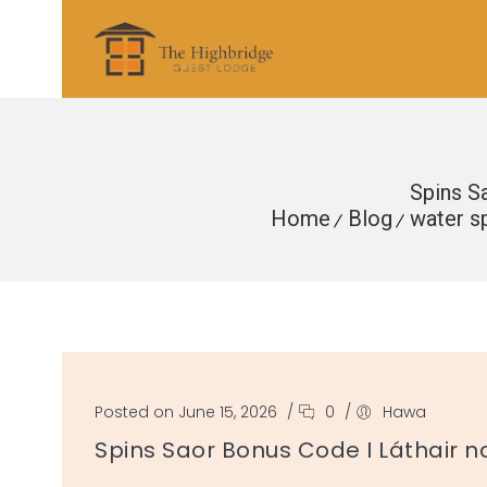
Spins Sa
Home
Blog
water s
Posted on June 15, 2026
/
0
/
Hawa
Spins Saor Bonus Code I Láthair n