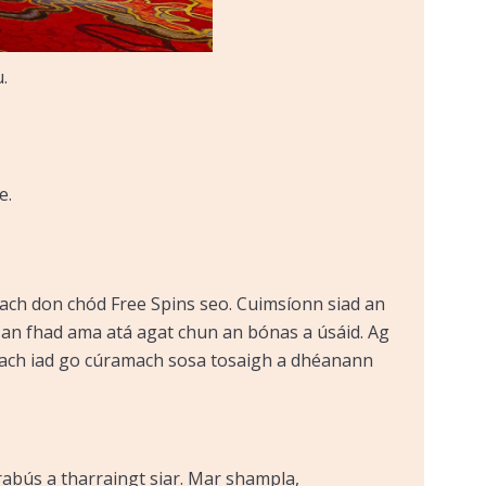
.
e.
tach don chód Free Spins seo. Cuimsíonn siad an
gus an fhad ama atá agat chun an bónas a úsáid. Ag
 Féach iad go cúramach sosa tosaigh a dhéanann
brabús a tharraingt siar. Mar shampla,