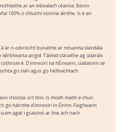
l rothlaithe ar an mbealach céanna. Bíonn
faí 100% ó chluichí sloinne áirithe. Is é an
 Tá ár n-oibríocht bunaithe ar nósanna slándála
idirbhearta airgid. Táimid cláraithe ag údaráis
 cothrom é. D’imreoirí na hÉireann, ciallaíonn sé
íochta go slán agus go héifeachtach.
 aon chostas ort féin. Is modh maith é chun
h go háirithe d’imreoirí in Éirinn. Faigheann
uim agat i gcaisinó ar líne ach nach