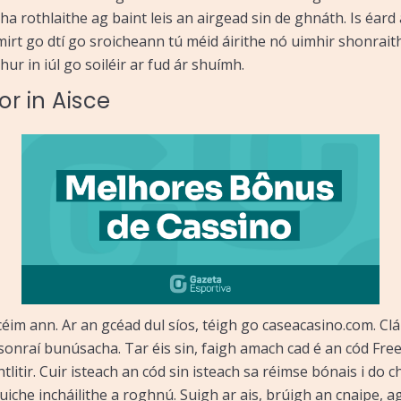
 rothlaithe ag baint leis an airgead sin de ghnáth. Is éard at
 imirt go dtí go sroicheann tú méid áirithe nó uimhir shonraith
hur in iúl go soiléir ar fud ár shuímh.
r in Aisce
a céim ann. Ar an gcéad dul síos, téigh go caseacasino.com. C
onraí bunúsacha. Tar éis sin, faigh amach cad é an cód Free S
tlitir. Cuir isteach an cód sin isteach sa réimse bónais i do 
iche incháilithe a roghnú. Suigh ar ais, brúigh an cnaipe, ag