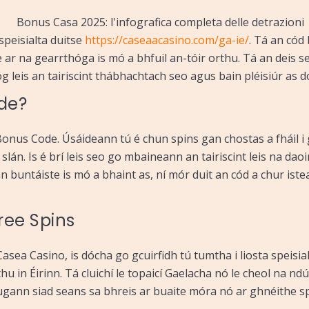
 speisialta duitse
https://caseaacasino.com/ga-ie/
. Tá an cód
e ar na gearrthóga is mó a bhfuil an-tóir orthu. Tá an deis se
óg leis an tairiscint thábhachtach seo agus bain pléisiúr as d
de?
Bonus Code. Úsáideann tú é chun spins gan chostas a fháil i
go slán. Is é brí leis seo go mbaineann an tairiscint leis na da
 an buntáiste is mó a bhaint as, ní mór duit an cód a chur is
ree Spins
sea Casino, is dócha go gcuirfidh tú tumtha i liosta speisialt
hu in Éirinn. Tá cluichí le topaicí Gaelacha nó le cheol na ndúl
hugann siad seans sa bhreis ar buaite móra nó ar ghnéithe sp