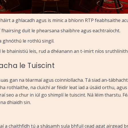
 pháirt a ghlacadh agus is minic a bhíonn RTP feabhsaithe acu
í fhairsing duit le phearsana shaibhre agus eachtraíocht.
a ghnóthú le rothlú singil.
le bhainistiú leis, rud a dhéanann an t-imirt níos sruthlínith
acha le Tuiscint
 suas gan na téarmaí agus coinníollacha. Tá siad an-tábhach
cha rothlaithe, na cluichí ar féidir leat iad a úsáid orthu, a
í seo a chur in iúl go shimplí le tuiscint. Ná léim tharstu.
na dhiaidh sin.
thaí a chaithfidh tú a shásamh sula bhfuil cead agat airgead 