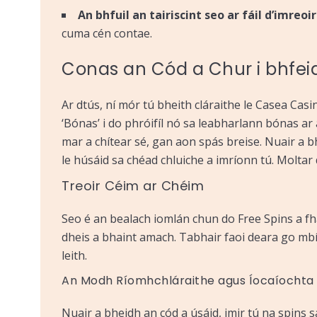
An bhfuil an tairiscint seo ar fáil d’imreoi
cuma cén contae.
Conas an Cód a Chur i bhfei
Ar dtús, ní mór tú bheith cláraithe le Casea Casin
‘Bónas’ i do phróifíl nó sa leabharlann bónas ar a
mar a chítear sé, gan aon spás breise. Nuair a bh
le húsáid sa chéad chluiche a imríonn tú. Moltar
Treoir Céim ar Chéim
Seo é an bealach iomlán chun do Free Spins a fh
dheis a bhaint amach. Tabhair faoi deara go mbío
leith.
An Modh Ríomhchláraithe agus Íocaíochta
Nuair a bheidh an cód a úsáid, imir tú na spins s