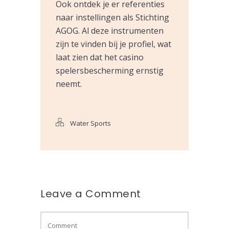
Ook ontdek je er referenties
naar instellingen als Stichting
AGOG. Al deze instrumenten
zijn te vinden bij je profiel, wat
laat zien dat het casino
spelersbescherming ernstig
neemt.
Water Sports
Leave a Comment