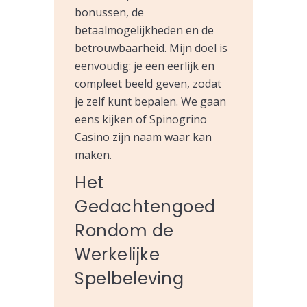
bonussen, de
betaalmogelijkheden en de
betrouwbaarheid. Mijn doel is
eenvoudig: je een eerlijk en
compleet beeld geven, zodat
je zelf kunt bepalen. We gaan
eens kijken of Spinogrino
Casino zijn naam waar kan
maken.
Het
Gedachtengoed
Rondom de
Werkelijke
Spelbeleving