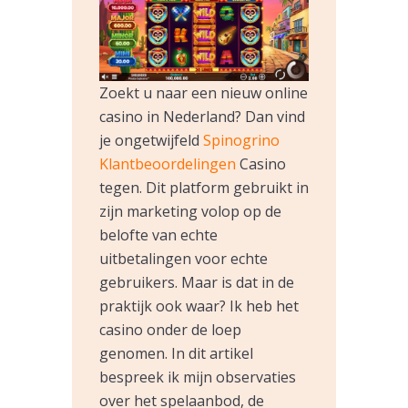
Zoekt u naar een nieuw online
casino in Nederland? Dan vind
je ongetwijfeld
Spinogrino
Klantbeoordelingen
Casino
tegen. Dit platform gebruikt in
zijn marketing volop op de
belofte van echte
uitbetalingen voor echte
gebruikers. Maar is dat in de
praktijk ook waar? Ik heb het
casino onder de loep
genomen. In dit artikel
bespreek ik mijn observaties
over het spelaanbod, de