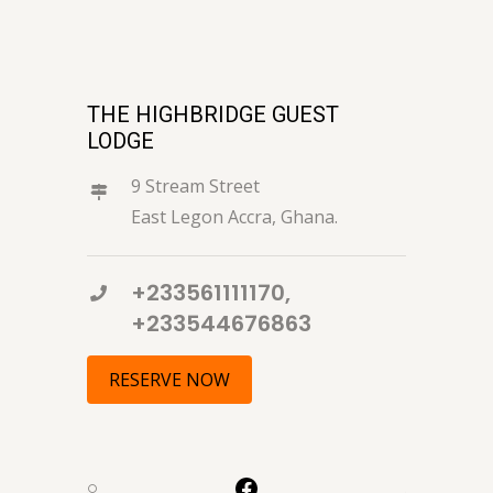
THE HIGHBRIDGE GUEST
LODGE
9 Stream Street
East Legon Accra, Ghana.
+233561111170,
+233544676863
RESERVE NOW