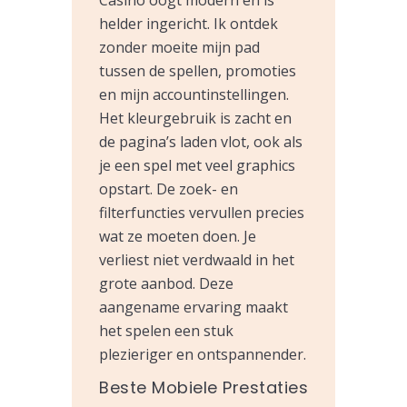
Casino oogt modern en is
helder ingericht. Ik ontdek
zonder moeite mijn pad
tussen de spellen, promoties
en mijn accountinstellingen.
Het kleurgebruik is zacht en
de pagina’s laden vlot, ook als
je een spel met veel graphics
opstart. De zoek- en
filterfuncties vervullen precies
wat ze moeten doen. Je
verliest niet verdwaald in het
grote aanbod. Deze
aangename ervaring maakt
het spelen een stuk
plezieriger en ontspannender.
Beste Mobiele Prestaties