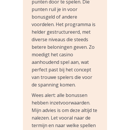
punten door te spelen. Die
punten ruil je in voor
bonusgeld of andere
voordelen. Het programma is
helder gestructureerd, met
diverse niveaus die steeds
betere beloningen geven. Zo
moedigt het casino
aanhoudend spel aan, wat
perfect past bij het concept
van trouwe spelers die voor
de spanning komen.
Wees alert: alle bonussen
hebben inzetvoorwaarden.
Mijn advies is om deze altijd te
nalezen. Let vooral naar de
termijn en naar welke spellen