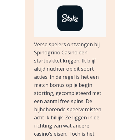
Verse spelers ontvangen bij
Spinogrino Casino een
startpakket krijgen. Ik blijf
altijd nuchter op dit soort
acties. In de regel is het een
match bonus op je begin
storting, gecompleteerd met
een aantal free spins. De
bijbehorende speelvereisten
acht ik billijk. Ze liggen in de
richting van wat andere
casino’s eisen. Toch is het