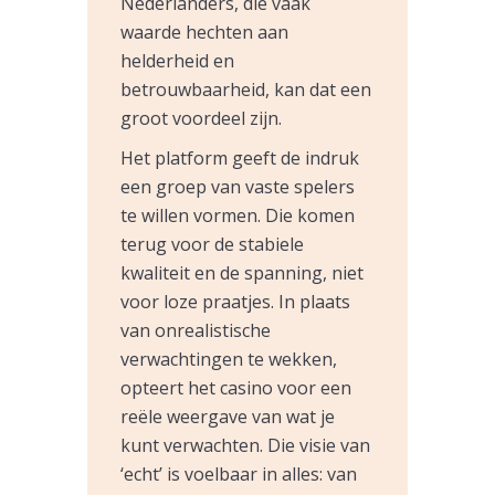
Nederlanders, die vaak
waarde hechten aan
helderheid en
betrouwbaarheid, kan dat een
groot voordeel zijn.
Het platform geeft de indruk
een groep van vaste spelers
te willen vormen. Die komen
terug voor de stabiele
kwaliteit en de spanning, niet
voor loze praatjes. In plaats
van onrealistische
verwachtingen te wekken,
opteert het casino voor een
reële weergave van wat je
kunt verwachten. Die visie van
‘echt’ is voelbaar in alles: van