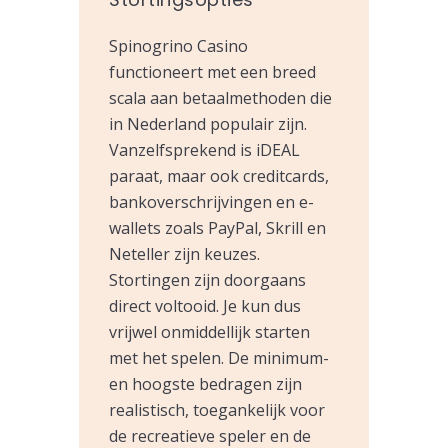
Spinogrino Casino
functioneert met een breed
scala aan betaalmethoden die
in Nederland populair zijn.
Vanzelfsprekend is iDEAL
paraat, maar ook creditcards,
bankoverschrijvingen en e-
wallets zoals PayPal, Skrill en
Neteller zijn keuzes.
Stortingen zijn doorgaans
direct voltooid. Je kun dus
vrijwel onmiddellijk starten
met het spelen. De minimum-
en hoogste bedragen zijn
realistisch, toegankelijk voor
de recreatieve speler en de