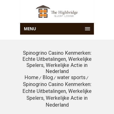
MENU
Spinogrino Casino Kenmerken:
Echte Uitbetalingen, Werkelijke
Spelers, Werkelijke Actie in
Nederland
Home
Blog
water sports
Spinogrino Casino Kenmerken:
Echte Uitbetalingen, Werkelijke
Spelers, Werkelijke Actie in
Nederland