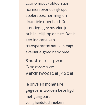
casino moet voldoen aan
normen over eerlijk spel,
spelersbescherming en
financiële openheid. De
licentiegegevens vind je
publiekelijk op de site. Dat is
een indicatie van
transparantie dat ik in mijn
evaluatie goed beoordeel.
Bescherming van
Gegevens en
Verantwoordelijk Spel
Je privé en monetaire
gegevens worden beveiligd
met gangbare
veiligheidstechnieken,