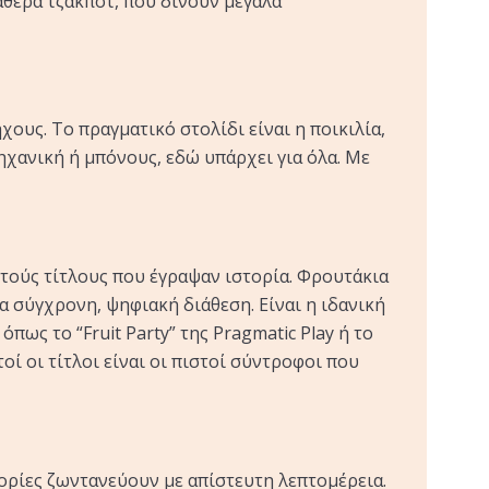
αθερά τζάκποτ, που δίνουν μεγάλα
ους. Το πραγματικό στολίδι είναι η ποικιλία,
μηχανική ή μπόνους, εδώ υπάρχει για όλα. Με
στούς τίτλους που έγραψαν ιστορία. Φρουτάκια
α σύγχρονη, ψηφιακή διάθεση. Είναι η ιδανική
πως το “Fruit Party” της Pragmatic Play ή το
ί οι τίτλοι είναι οι πιστοί σύντροφοι που
στορίες ζωντανεύουν με απίστευτη λεπτομέρεια.