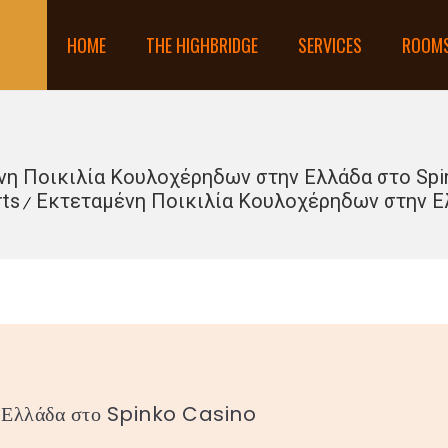
HOME
THE HIGHBRIDGE
SERVICES
ROOM
η Ποικιλία Κουλοχέρηδων στην Ελλάδα στο Spi
rts
Εκτεταμένη Ποικιλία Κουλοχέρηδων στην Ελ
ν Ελλάδα στο Spinko Casino