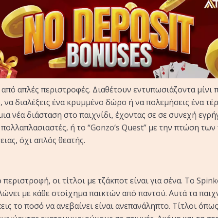
ρο από απλές περιστροφές. Διαθέτουν εντυπωσιάζοντα μίνι
, να διαλέξεις ένα κρυμμένο δώρο ή να πολεμήσεις ένα τέρ
 μια νέα διάσταση στο παιχνίδι, έχοντας σε σε συνεχή εγρ
 πολλαπλασιαστές, ή το “Gonzo’s Quest” με την πτώση των 
ιας, όχι απλός θεατής.
 περιστροφή, οι τίτλοι με τζάκποτ είναι για σένα. Το Spi
αλώνει με κάθε στοίχημα παικτών από παντού. Αυτά τα παιχ
εις το ποσό να ανεβαίνει είναι ανεπανάληπτο. Τίτλοι όπω