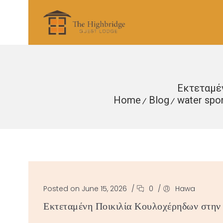
Εκτεταμέν
Home
Blog
water spo
Posted on June 15, 2026
/
0
/
Hawa
Εκτεταμένη Ποικιλία Κουλοχέρηδων στη