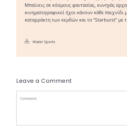
Μπαίνεις σε κόσμους φαντασίας, κυνηγάς αρχαί
κινηματογραφικοί ήχοι κάνουν κάθε παιχνίδι μι
καταρράκτη των κερδών και το “Starburst” με τ
Water Sports
Leave a Comment