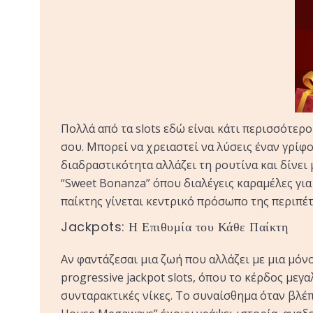
Πολλά από τα slots εδώ είναι κάτι περισσότε
σου. Μπορεί να χρειαστεί να λύσεις έναν γρίφο
διαδραστικότητα αλλάζει τη ρουτίνα και δίνει
“Sweet Bonanza” όπου διαλέγεις καραμέλες για
παίκτης γίνεται κεντρικό πρόσωπο της περιπέτε
Jackpots: Η Επιθυμία του Κάθε Παίκτη
Αν φαντάζεσαι μια ζωή που αλλάζει με μια μόνο
progressive jackpot slots, όπου το κέρδος μεγ
συνταρακτικές νίκες. Το συναίσθημα όταν βλέπ