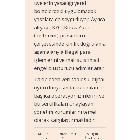
üyelerin yaşadığı yerel
bölgelerdeki uygulamadaki
yasalara da saygı duyar. Ayrıca
altyapı, KYC (Know Your
Customer) prosedürü
çerçevesinde kimlik doğrulama
aşamalarıyla illegal para
işlemlerini ve mali suistimali
engel oluşturucu adımlar atar.
Takip eden veri tablosu, dijital
oyun dünyasında kullanılan
başlıca operasyon izinlerini ve
bu sertifikaları onaylayan
yönetim kurumlarını temel
olarak karşılaştırmaktadır:
Yasal İzin
Düzenleyici
Belirgin
Tipi
Otorite
Özellikleri