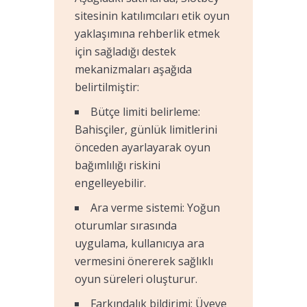
sitesinin katılımcıları etik oyun
yaklaşımına rehberlik etmek
için sağladığı destek
mekanizmaları aşağıda
belirtilmiştir:
Bütçe limiti belirleme:
Bahisçiler, günlük limitlerini
önceden ayarlayarak oyun
bağımlılığı riskini
engelleyebilir.
Ara verme sistemi: Yoğun
oturumlar sırasında
uygulama, kullanıcıya ara
vermesini önererek sağlıklı
oyun süreleri oluşturur.
Farkındalık bildirimi: Üyeye