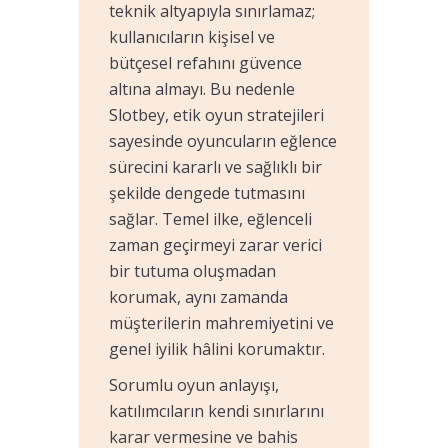
teknik altyapıyla sınırlamaz;
kullanıcıların kişisel ve
bütçesel refahını güvence
altına almayı. Bu nedenle
Slotbey, etik oyun stratejileri
sayesinde oyuncuların eğlence
sürecini kararlı ve sağlıklı bir
şekilde dengede tutmasını
sağlar. Temel ilke, eğlenceli
zaman geçirmeyi zarar verici
bir tutuma oluşmadan
korumak, aynı zamanda
müşterilerin mahremiyetini ve
genel iyilik hâlini korumaktır.
Sorumlu oyun anlayışı,
katılımcıların kendi sınırlarını
karar vermesine ve bahis