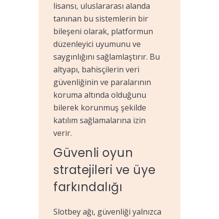
lisansı, uluslararası alanda
tanınan bu sistemlerin bir
bileşeni olarak, platformun
düzenleyici uyumunu ve
saygınlığını sağlamlaştırır. Bu
altyapı, bahisçilerin veri
güvenliğinin ve paralarının
koruma altında olduğunu
bilerek korunmuş şekilde
katılım sağlamalarına izin
verir.
Güvenli oyun
stratejileri ve üye
farkındalığı
Slotbey ağı, güvenliği yalnızca