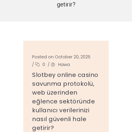
getirir?
Posted on October 20, 2025
/
0
/
Hawa
Slotbey online casino
savunma protokolü,
web üzerinden
eğlence sektöründe
kullanıcı verilerinizi
nasıl güvenli hale
getirir?