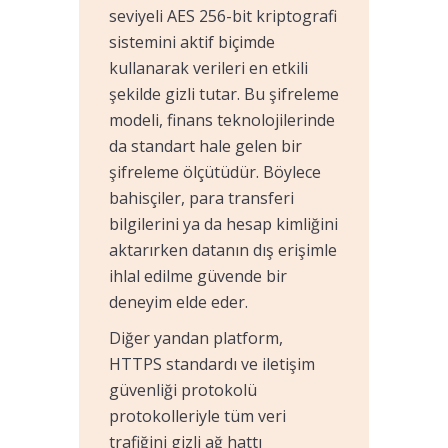
seviyeli AES 256-bit kriptografi
sistemini aktif biçimde
kullanarak verileri en etkili
şekilde gizli tutar. Bu şifreleme
modeli, finans teknolojilerinde
da standart hale gelen bir
şifreleme ölçütüdür. Böylece
bahisçiler, para transferi
bilgilerini ya da hesap kimliğini
aktarırken datanın dış erişimle
ihlal edilme güvende bir
deneyim elde eder.
Diğer yandan platform,
HTTPS standardı ve iletişim
güvenliği protokolü
protokolleriyle tüm veri
trafiğini gizli ağ hattı