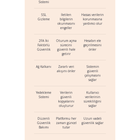
Sistemi
SSL
İletilen
Hassas verilerin
Gizleme
bilgilerin
korunmasına
okunmasını
yardımcı olur
engeller
2FA İki
Oturum açma
Hesabın ele
Faktörlü
sürecini
geçirilmesini
Güvenlik
güvenli hale
önler
getirir
Ağ Kalkanı
Zararlı veri
Sistemin
akışını önler
güvenli
çalışmasını
sağlar
Yedekleme
Verilerin
Kullanıcı
Sistemi
güvenli
verilerinin
kopyalarını
sürekliliğini
oluşturur
sağlar
Düzenli
Platformu her
Uzun vadeli
Güvenlik
zaman güncel
güvenlik sağlar
Bakımı
tutar