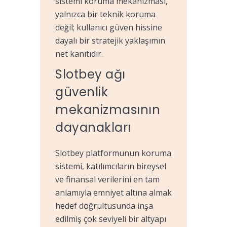
sistemi koruma mekanizması,
yalnızca bir teknik koruma
değil; kullanıcı güven hissine
dayalı bir stratejik yaklaşımın
net kanıtıdır.
Slotbey ağı
güvenlik
mekanizmasının
dayanakları
Slotbey platformunun koruma
sistemi, katılımcıların bireysel
ve finansal verilerini en tam
anlamıyla emniyet altına almak
hedef doğrultusunda inşa
edilmiş çok seviyeli bir altyapı