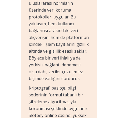
uluslararası normların
üzerinde veri koruma
protokolleri uygular. Bu
yaklaşım, hem kullanıcı
bağlantısı arasındaki veri
alışverişini hem de platformun
içindeki işlem kayıtlarını gizlilik
altında ve gizlilik esaslı saklar.
Böylece bir veri ihlali ya da
yetkisiz bağlantı denemesi
olsa dahi, veriler çözülemez
biçimde varlığını sürdürür.
Kriptografi basitçe, bilgi
setlerinin formül tabanlı bir
şifreleme algoritmasıyla
korunması şeklinde uygulanır.
Slotbey online casino, yüksek