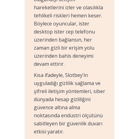
hareketlerini izler ve olasılıkla
tehlikeli riskleri hemen keser.
Böylece oyuncular, ister
desktop ister cep telefonu
üzerinden bağlansın, her
zaman gizli bir erişim yolu
üzerinden bahis deneyimi
devam ettirir.
Kısa ifadeyle, Slotbey’in
uyguladığı gizlilik sağlama ve
şifreli iletişim yöntemleri, siber
dünyada hesap gizliliğini
güvence altına alma
noktasında endüstri ölçütünü
sabitleyen bir güvenlik duvarı
etkisi yaratır.