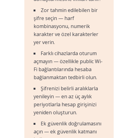
Zor tahmin edilebilen bir
şifre seçin — harf
kombinasyonu, numerik
karakter ve özel karakterler
yer verin.
Farklı cihazlarda oturum
açmayın — özellikle public Wi-
Fi bağlantılarında hesaba
bağlanmaktan tedbirli olun.
Şifrenizi belirli aralıklarla
yenileyin — en az üç aylık
periyotlarla hesap girişinizi
yeniden oluşturun.
Ek güvenlik doğrulamasını
açın — ek güvenlik katmanı