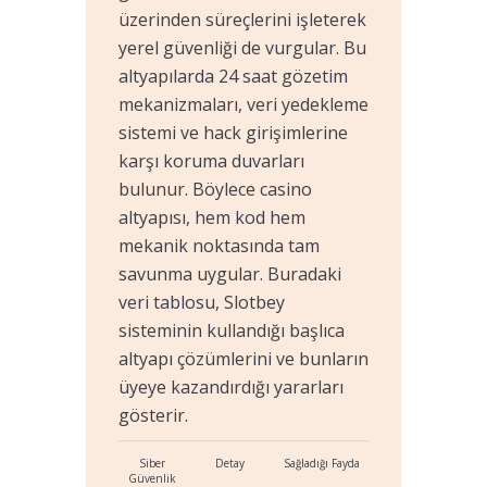
üzerinden süreçlerini işleterek
yerel güvenliği de vurgular. Bu
altyapılarda 24 saat gözetim
mekanizmaları, veri yedekleme
sistemi ve hack girişimlerine
karşı koruma duvarları
bulunur. Böylece casino
altyapısı, hem kod hem
mekanik noktasında tam
savunma uygular. Buradaki
veri tablosu, Slotbey
sisteminin kullandığı başlıca
altyapı çözümlerini ve bunların
üyeye kazandırdığı yararları
gösterir.
Siber
Detay
Sağladığı Fayda
Güvenlik