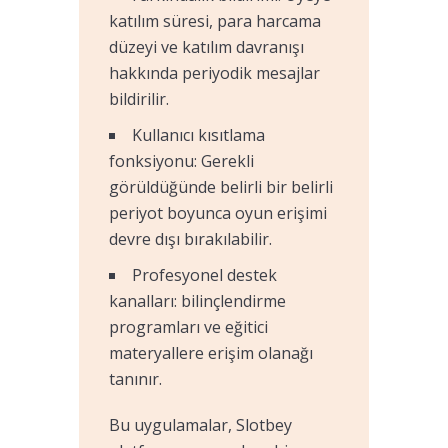
katılım süresi, para harcama
düzeyi ve katılım davranışı
hakkında periyodik mesajlar
bildirilir.
Kullanıcı kısıtlama
fonksiyonu: Gerekli
görüldüğünde belirli bir belirli
periyot boyunca oyun erişimi
devre dışı bırakılabilir.
Profesyonel destek
kanalları: bilinçlendirme
programları ve eğitici
materyallere erişim olanağı
tanınır.
Bu uygulamalar, Slotbey