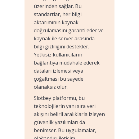
üzerinden sağlar. Bu
standartlar, her bilgi
aktarımının kaynak
doğrulamasını garanti eder ve
kaynak ile server arasında
bilgi gizliliğini destekler.
Yetkisiz kullanıcıların
bağlantıya müdahale ederek
dataları izlemesi veya
çoğaltması bu sayede
olanaksız olur.
Slotbey platformu, bu
teknolojilerin yanı sıra veri
akışını belirli aralıklarla izleyen
güvenlik yazılımları da
benimser. Bu uygulamalar,
olağandışı iletişim