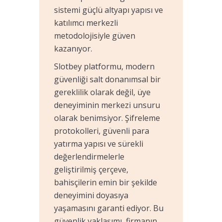
sistemi güçlü altyapı yapısı ve
katılımcı merkezli
metodolojisiyle güven
kazanıyor.
Slotbey platformu, modern
güvenliği salt donanımsal bir
gereklilik olarak değil, üye
deneyiminin merkezi unsuru
olarak benimsiyor. Şifreleme
protokolleri, güvenli para
yatırma yapısı ve sürekli
değerlendirmelerle
geliştirilmiş çerçeve,
bahisçilerin emin bir şekilde
deneyimini doyasıya
yaşamasını garanti ediyor. Bu
güvenlik yaklaşımı, firmanın