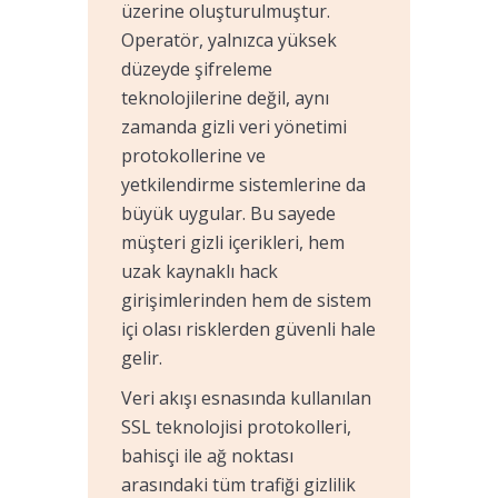
üzerine oluşturulmuştur.
Operatör, yalnızca yüksek
düzeyde şifreleme
teknolojilerine değil, aynı
zamanda gizli veri yönetimi
protokollerine ve
yetkilendirme sistemlerine da
büyük uygular. Bu sayede
müşteri gizli içerikleri, hem
uzak kaynaklı hack
girişimlerinden hem de sistem
içi olası risklerden güvenli hale
gelir.
Veri akışı esnasında kullanılan
SSL teknolojisi protokolleri,
bahisçi ile ağ noktası
arasındaki tüm trafiği gizlilik