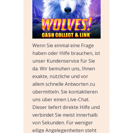
Wenn Sie einmal eine Frage
haben oder Hilfe brauchen, ist
unser Kundenservice für Sie
da. Wir bemühen uns, Ihnen
exakte, nützliche und vor
allem schnelle Antworten zu
übermitteln. Sie kontaktieren
uns über einen Live-Chat.
Dieser liefert direkte Hilfe und
verbindet Sie meist innerhalb
von Sekunden. Für weniger
eilige Angelegenheiten steht