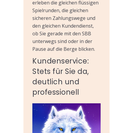
erleben die gleichen flüssigen
Spielrunden, die gleichen
sicheren Zahlungswege und
den gleichen Kundendienst,
ob Sie gerade mit den SBB
unterwegs sind oder in der
Pause auf die Berge blicken.
Kundenservice:
Stets für Sie da,
deutlich und
professionell