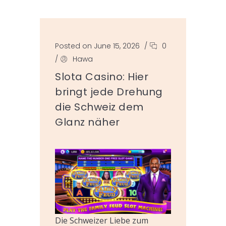
Posted on June 15, 2026
/
0
/
Hawa
Slota Casino: Hier
bringt jede Drehung
die Schweiz dem
Glanz näher
Die Schweizer Liebe zum