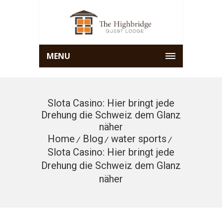
MENU
Slota Casino: Hier bringt jede
Drehung die Schweiz dem Glanz
näher
Home
Blog
water sports
Slota Casino: Hier bringt jede
Drehung die Schweiz dem Glanz
näher