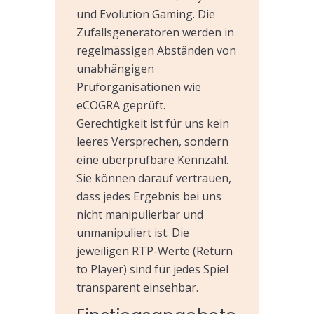
und Evolution Gaming. Die
Zufallsgeneratoren werden in
regelmässigen Abständen von
unabhängigen
Prüforganisationen wie
eCOGRA geprüft.
Gerechtigkeit ist für uns kein
leeres Versprechen, sondern
eine überprüfbare Kennzahl.
Sie können darauf vertrauen,
dass jedes Ergebnis bei uns
nicht manipulierbar und
unmanipuliert ist. Die
jeweiligen RTP-Werte (Return
to Player) sind für jedes Spiel
transparent einsehbar.