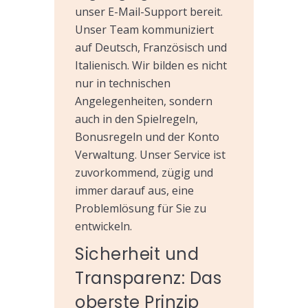
unser E-Mail-Support bereit.
Unser Team kommuniziert
auf Deutsch, Französisch und
Italienisch. Wir bilden es nicht
nur in technischen
Angelegenheiten, sondern
auch in den Spielregeln,
Bonusregeln und der Konto
Verwaltung. Unser Service ist
zuvorkommend, zügig und
immer darauf aus, eine
Problemlösung für Sie zu
entwickeln.
Sicherheit und
Transparenz: Das
oberste Prinzip