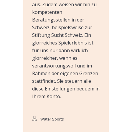
aus. Zudem weisen wir hin zu
kompetenten
Beratungsstellen in der
Schweiz, beispielsweise zur
Stiftung Sucht Schweiz. Ein
glorreiches Spielerlebnis ist
für uns nur dann wirklich
glorreicher, wenn es
verantwortungsvoll und im
Rahmen der eigenen Grenzen
stattfindet. Sie steuern alle
diese Einstellungen bequem in
Ihrem Konto.
Water Sports