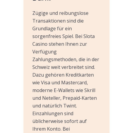
Zügige und reibungslose
Transaktionen sind die
Grundlage für ein
sorgenfreies Spiel. Bei Slota
Casino stehen Ihnen zur
Verfügung
Zahlungsmethoden, die in der
Schweiz weit verbreitet sind.
Dazu gehören Kreditkarten
wie Visa und Mastercard,
moderne E-Wallets wie Skrill
und Neteller, Prepaid-Karten
und natürlich Twint.
Einzahlungen sind
üblicherweise sofort auf
Ihrem Konto. Bei