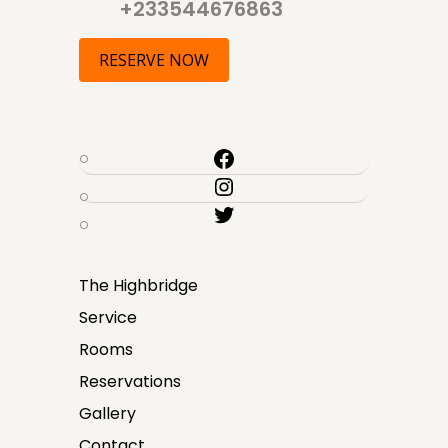
+233544676863
RESERVE NOW
The Highbridge
Service
Rooms
Reservations
Gallery
Contact