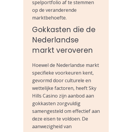
spelportfolio af te stemmen
op de veranderende
marktbehoefte.
Gokkasten die de
Nederlandse
markt veroveren
Hoewel de Nederlandse markt
specifieke voorkeuren kent,
gevormd door culturele en
wettelijke factoren, heeft Sky
Hills Casino zijn aanbod aan
gokkasten zorgvuldig
samengesteld om effectief aan
deze eisen te voldoen. De
aanwezigheid van