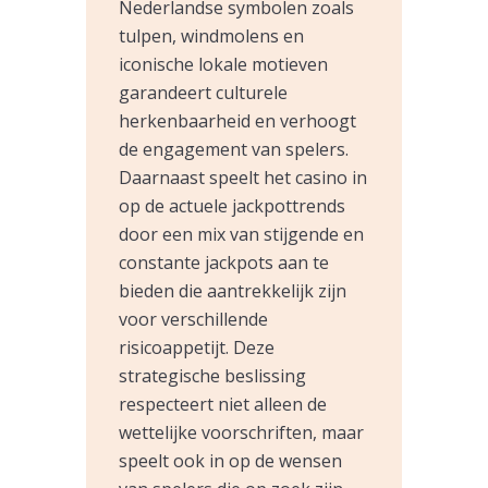
Nederlandse symbolen zoals
tulpen, windmolens en
iconische lokale motieven
garandeert culturele
herkenbaarheid en verhoogt
de engagement van spelers.
Daarnaast speelt het casino in
op de actuele jackpottrends
door een mix van stijgende en
constante jackpots aan te
bieden die aantrekkelijk zijn
voor verschillende
risicoappetijt. Deze
strategische beslissing
respecteert niet alleen de
wettelijke voorschriften, maar
speelt ook in op de wensen