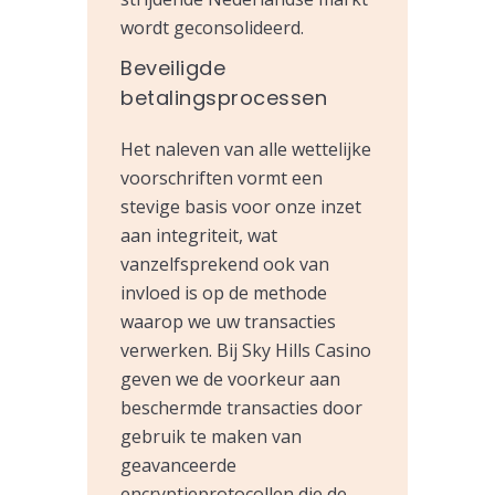
wordt geconsolideerd.
Beveiligde
betalingsprocessen
Het naleven van alle wettelijke
voorschriften vormt een
stevige basis voor onze inzet
aan integriteit, wat
vanzelfsprekend ook van
invloed is op de methode
waarop we uw transacties
verwerken. Bij Sky Hills Casino
geven we de voorkeur aan
beschermde transacties door
gebruik te maken van
geavanceerde
encryptieprotocollen die de