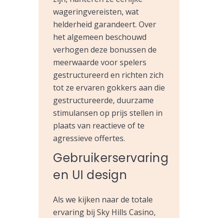
wageringvereisten, wat
helderheid garandeert. Over
het algemeen beschouwd
verhogen deze bonussen de
meerwaarde voor spelers
gestructureerd en richten zich
tot ze ervaren gokkers aan die
gestructureerde, duurzame
stimulansen op prijs stellen in
plaats van reactieve of te
agressieve offertes.
Gebruikerservaring
en UI design
Als we kijken naar de totale
ervaring bij Sky Hills Casino,