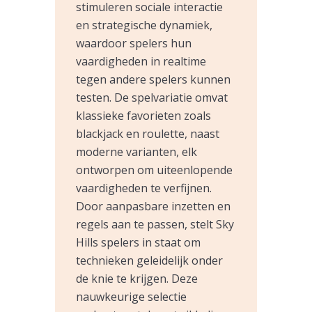
stimuleren sociale interactie
en strategische dynamiek,
waardoor spelers hun
vaardigheden in realtime
tegen andere spelers kunnen
testen. De spelvariatie omvat
klassieke favorieten zoals
blackjack en roulette, naast
moderne varianten, elk
ontworpen om uiteenlopende
vaardigheden te verfijnen.
Door aanpasbare inzetten en
regels aan te passen, stelt Sky
Hills spelers in staat om
technieken geleidelijk onder
de knie te krijgen. Deze
nauwkeurige selectie