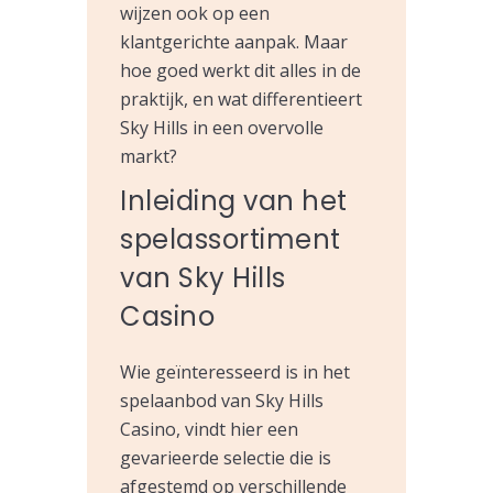
wijzen ook op een
klantgerichte aanpak. Maar
hoe goed werkt dit alles in de
praktijk, en wat differentieert
Sky Hills in een overvolle
markt?
Inleiding van het
spelassortiment
van Sky Hills
Casino
Wie geïnteresseerd is in het
spelaanbod van Sky Hills
Casino, vindt hier een
gevarieerde selectie die is
afgestemd op verschillende