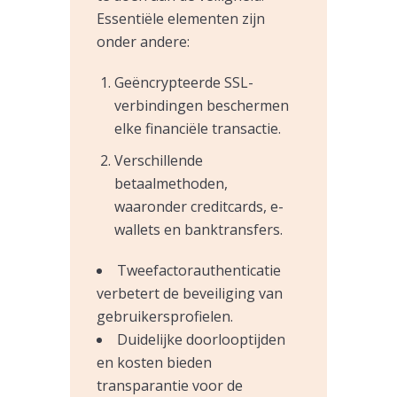
Essentiële elementen zijn
onder andere:
Geëncrypteerde SSL-
verbindingen beschermen
elke financiële transactie.
Verschillende
betaalmethoden,
waaronder creditcards, e-
wallets en banktransfers.
Tweefactorauthenticatie
verbetert de beveiliging van
gebruikersprofielen.
Duidelijke doorlooptijden
en kosten bieden
transparantie voor de