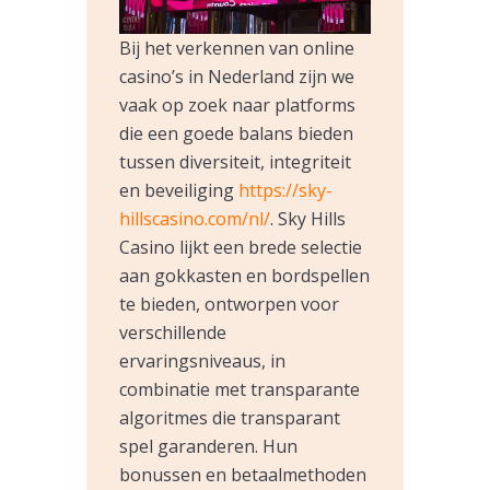
Bij het verkennen van online
casino’s in Nederland zijn we
vaak op zoek naar platforms
die een goede balans bieden
tussen diversiteit, integriteit
en beveiliging
https://sky-
hillscasino.com/nl/
. Sky Hills
Casino lijkt een brede selectie
aan gokkasten en bordspellen
te bieden, ontworpen voor
verschillende
ervaringsniveaus, in
combinatie met transparante
algoritmes die transparant
spel garanderen. Hun
bonussen en betaalmethoden