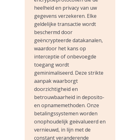
heelheid en privacy van uw
gegevens verzekeren. Elke
geldelijke transactie wordt
beschermd door
geëncrypteerde datakanalen,
waardoor het kans op
interceptie of onbevoegde
toegang wordt
geminimaliseerd. Deze strikte
aanpak waarborgt
doorzichtigheid en
betrouwbaarheid in deposito-
en opnamemethoden. Onze
betalingssystemen worden
onophoudelijk geëvalueerd en
vernieuwd, in lijn met de
constant veranderende