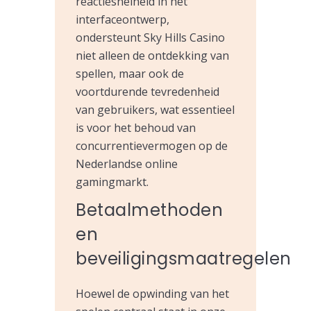
reactiesnelheid in het
interfaceontwerp,
ondersteunt Sky Hills Casino
niet alleen de ontdekking van
spellen, maar ook de
voortdurende tevredenheid
van gebruikers, wat essentieel
is voor het behoud van
concurrentievermogen op de
Nederlandse online
gamingmarkt.
Betaalmethoden
en
beveiligingsmaatregelen
Hoewel de opwinding van het