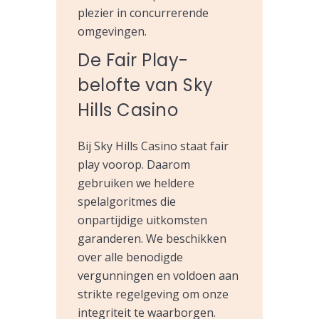
plezier in concurrerende
omgevingen.
De Fair Play-
belofte van Sky
Hills Casino
Bij Sky Hills Casino staat fair
play voorop. Daarom
gebruiken we heldere
spelalgoritmes die
onpartijdige uitkomsten
garanderen. We beschikken
over alle benodigde
vergunningen en voldoen aan
strikte regelgeving om onze
integriteit te waarborgen.