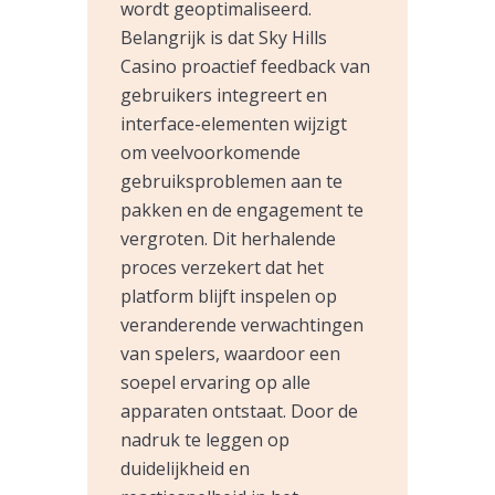
wordt geoptimaliseerd.
Belangrijk is dat Sky Hills
Casino proactief feedback van
gebruikers integreert en
interface-elementen wijzigt
om veelvoorkomende
gebruiksproblemen aan te
pakken en de engagement te
vergroten. Dit herhalende
proces verzekert dat het
platform blijft inspelen op
veranderende verwachtingen
van spelers, waardoor een
soepel ervaring op alle
apparaten ontstaat. Door de
nadruk te leggen op
duidelijkheid en