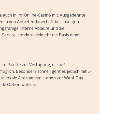
e auch in ihr Online-Casino mit. Ausgedehnte
n in den Anbieter dauerhaft beschädigen.
ungsfähige interne Abläufe und die
-Service, sondern vielmehr die Basis einer
te Palette zur Verfügung, die auf
öglich. Besonders schnell geht es jedoch mit E-
ere lokale Alternativen stehen zur Wahl. Das
ende Option wählen.