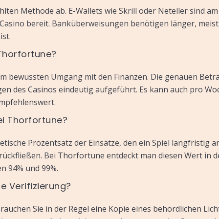
en Methode ab. E-Wallets wie Skrill oder Neteller sind am s
Casino bereit. Banküberweisungen benötigen länger, meist 
ist.
Thorfortune?
einem bewussten Umgang mit den Finanzen. Die genauen Beträ
en des Casinos eindeutig aufgeführt. Es kann auch pro Woc
empfehlenswert.
ei Thorfortune?
retische Prozentsatz der Einsätze, den ein Spiel langfristig 
zurückfließen. Bei Thorfortune entdeckt man diesen Wert in
hen 94% und 99%.
e Verifizierung?
brauchen Sie in der Regel eine Kopie eines behördlichen Lic