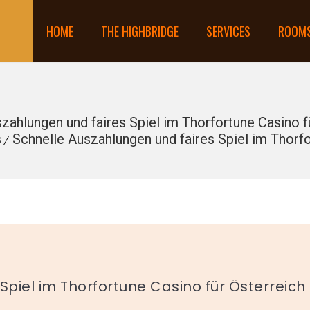
HOME
THE HIGHBRIDGE
SERVICES
ROOM
zahlungen und faires Spiel im Thorfortune Casino f
s
Schnelle Auszahlungen und faires Spiel im Thorfo
Spiel im Thorfortune Casino für Österreich