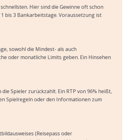
chnellsten. Hier sind die Gewinne oft schon
1 bis 3 Bankarbeitstage. Voraussetzung ist
ge, sowohl die Mindest- als auch
he oder monatliche Limits geben. Ein Hinsehen
an die Spieler zurückzahlt. Ein RTP von 96% heißt,
 den Spielregeln oder den Informationen zum
htbildausweises (Reisepass oder