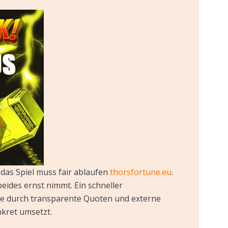
 das Spiel muss fair ablaufen
thorsfortune.eu
.
eides ernst nimmt. Ein schneller
 sie durch transparente Quoten und externe
nkret umsetzt.