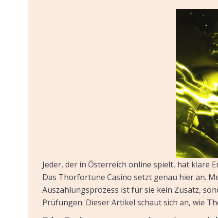
Jeder, der in Österreich online spielt, hat klar
Das Thorfortune Casino setzt genau hier an. Mei
Auszahlungsprozess ist für sie kein Zusatz, so
Prüfungen. Dieser Artikel schaut sich an, wie T