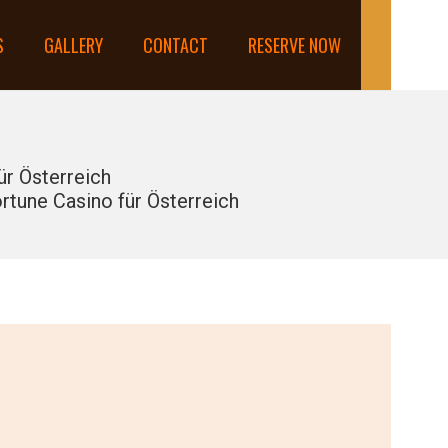
S
GALLERY
CONTACT
RESERVE NOW
ür Österreich
rtune Casino für Österreich