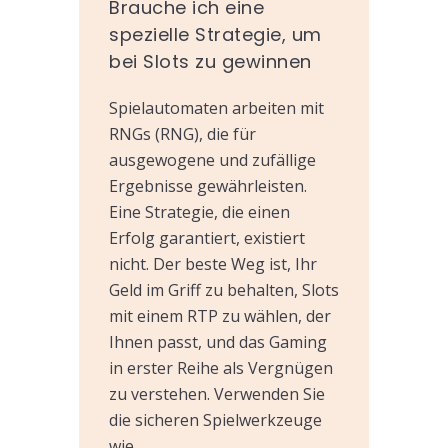
Brauche ich eine
spezielle Strategie, um
bei Slots zu gewinnen
Spielautomaten arbeiten mit
RNGs (RNG), die für
ausgewogene und zufällige
Ergebnisse gewährleisten.
Eine Strategie, die einen
Erfolg garantiert, existiert
nicht. Der beste Weg ist, Ihr
Geld im Griff zu behalten, Slots
mit einem RTP zu wählen, der
Ihnen passt, und das Gaming
in erster Reihe als Vergnügen
zu verstehen. Verwenden Sie
die sicheren Spielwerkzeuge
wie