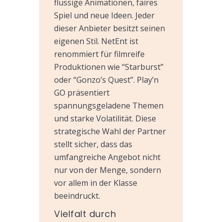
flüssige Animationen, faires
Spiel und neue Ideen. Jeder
dieser Anbieter besitzt seinen
eigenen Stil. NetEnt ist
renommiert für filmreife
Produktionen wie “Starburst”
oder “Gonzo’s Quest”. Play’n
GO präsentiert
spannungsgeladene Themen
und starke Volatilität. Diese
strategische Wahl der Partner
stellt sicher, dass das
umfangreiche Angebot nicht
nur von der Menge, sondern
vor allem in der Klasse
beeindruckt.
Vielfalt durch