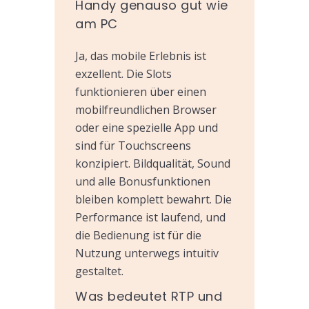
Handy genauso gut wie
am PC
Ja, das mobile Erlebnis ist
exzellent. Die Slots
funktionieren über einen
mobilfreundlichen Browser
oder eine spezielle App und
sind für Touchscreens
konzipiert. Bildqualität, Sound
und alle Bonusfunktionen
bleiben komplett bewahrt. Die
Performance ist laufend, und
die Bedienung ist für die
Nutzung unterwegs intuitiv
gestaltet.
Was bedeutet RTP und