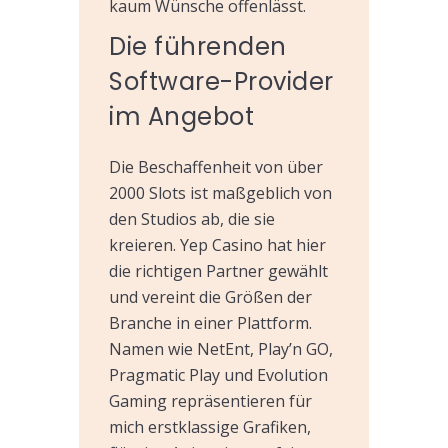
kaum Wünsche offenlässt.
Die führenden
Software-Provider
im Angebot
Die Beschaffenheit von über
2000 Slots ist maßgeblich von
den Studios ab, die sie
kreieren. Yep Casino hat hier
die richtigen Partner gewählt
und vereint die Größen der
Branche in einer Plattform.
Namen wie NetEnt, Play’n GO,
Pragmatic Play und Evolution
Gaming repräsentieren für
mich erstklassige Grafiken,