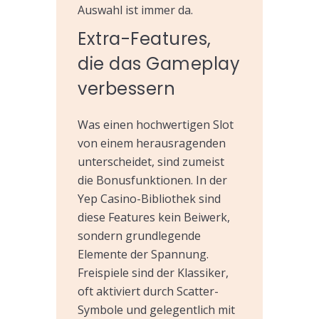
Auswahl ist immer da.
Extra-Features,
die das Gameplay
verbessern
Was einen hochwertigen Slot
von einem herausragenden
unterscheidet, sind zumeist
die Bonusfunktionen. In der
Yep Casino-Bibliothek sind
diese Features kein Beiwerk,
sondern grundlegende
Elemente der Spannung.
Freispiele sind der Klassiker,
oft aktiviert durch Scatter-
Symbole und gelegentlich mit