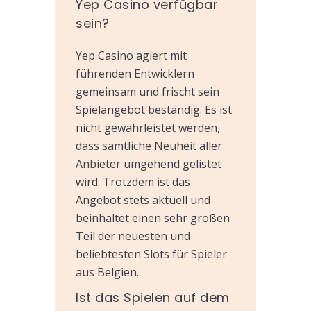
Yep Casino verfügbar
sein?
Yep Casino agiert mit
führenden Entwicklern
gemeinsam und frischt sein
Spielangebot beständig. Es ist
nicht gewährleistet werden,
dass sämtliche Neuheit aller
Anbieter umgehend gelistet
wird. Trotzdem ist das
Angebot stets aktuell und
beinhaltet einen sehr großen
Teil der neuesten und
beliebtesten Slots für Spieler
aus Belgien.
Ist das Spielen auf dem