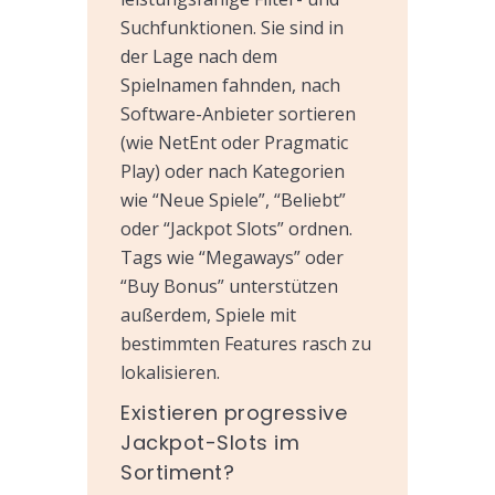
Suchfunktionen. Sie sind in
der Lage nach dem
Spielnamen fahnden, nach
Software-Anbieter sortieren
(wie NetEnt oder Pragmatic
Play) oder nach Kategorien
wie “Neue Spiele”, “Beliebt”
oder “Jackpot Slots” ordnen.
Tags wie “Megaways” oder
“Buy Bonus” unterstützen
außerdem, Spiele mit
bestimmten Features rasch zu
lokalisieren.
Existieren progressive
Jackpot-Slots im
Sortiment?