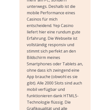
mehr am PC, sondern
unterwegs. Deshalb ist die
mobile Performance eines
Casinos für mich
entscheidend. Yep Casino
liefert hier eine rundum gute
Erfahrung. Die Webseite ist
vollständig responsiv und
stimmt sich perfekt an den
Bildschirm meines
Smartphones oder Tablets an,
ohne dass ich zwingend eine
App brauche (obwohl es sie
gibt). Alle 2000 Slots sind auch
mobil verfügbar und
funktionieren dank HTML5-
Technologie flüssig. Die
Grafikqualität und alle