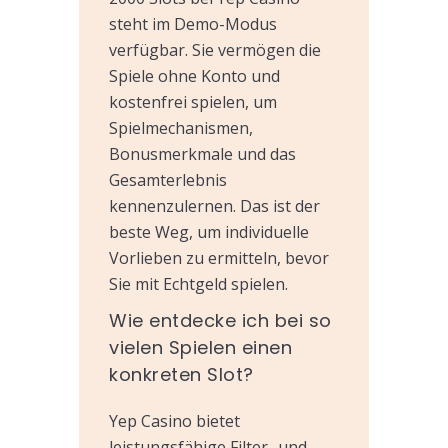
steht im Demo-Modus
verfügbar. Sie vermögen die
Spiele ohne Konto und
kostenfrei spielen, um
Spielmechanismen,
Bonusmerkmale und das
Gesamterlebnis
kennenzulernen. Das ist der
beste Weg, um individuelle
Vorlieben zu ermitteln, bevor
Sie mit Echtgeld spielen.
Wie entdecke ich bei so
vielen Spielen einen
konkreten Slot?
Yep Casino bietet
leistungsfähige Filter- und