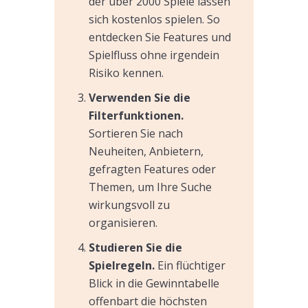
der über 2000 Spiele lassen
sich kostenlos spielen. So
entdecken Sie Features und
Spielfluss ohne irgendein
Risiko kennen.
Verwenden Sie die
Filterfunktionen.
Sortieren Sie nach
Neuheiten, Anbietern,
gefragten Features oder
Themen, um Ihre Suche
wirkungsvoll zu
organisieren.
Studieren Sie die
Spielregeln.
Ein flüchtiger
Blick in die Gewinntabelle
offenbart die höchsten