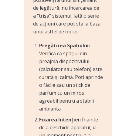
pozitive și a unui simțământ
de legătură, nu încercarea de
a “trișa” sistemul. Iată o serie
de acțiuni care pot sta la baza
unui astfel de obicei:
Pregătirea Spațiului:
Verifică că spațiul din
preajma dispozitivului
(calculator sau telefon) este
curată și calmă. Poți aprinde
o făclie sau un stick de
parfum cu un miros
agreabil pentru a stabili
ambianța.
Fixarea Intenției:
Înainte
de a deschide aparatul, ia
un moment pentru a-ți