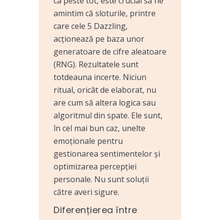
ca peste tot, este crucial să ne
amintim că sloturile, printre
care cele 5 Dazzling,
acționează pe baza unor
generatoare de cifre aleatoare
(RNG). Rezultatele sunt
totdeauna incerte. Niciun
ritual, oricât de elaborat, nu
are cum să altera logica sau
algoritmul din spate. Ele sunt,
în cel mai bun caz, unelte
emoționale pentru
gestionarea sentimentelor și
optimizarea percepției
personale. Nu sunt soluții
către averi sigure.
Diferențierea între