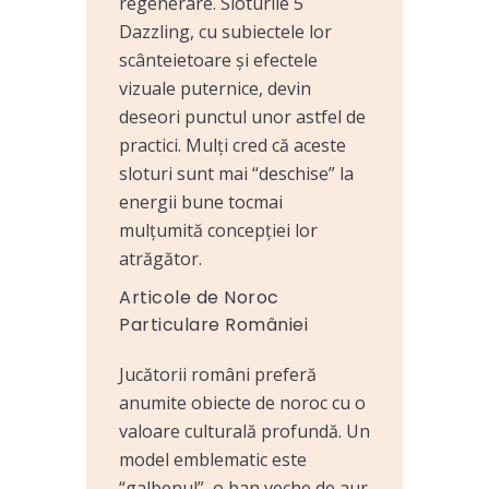
regenerare. Sloturile 5
Dazzling, cu subiectele lor
scânteietoare și efectele
vizuale puternice, devin
deseori punctul unor astfel de
practici. Mulți cred că aceste
sloturi sunt mai “deschise” la
energii bune tocmai
mulțumită concepției lor
atrăgător.
Articole de Noroc
Particulare României
Jucătorii români preferă
anumite obiecte de noroc cu o
valoare culturală profundă. Un
model emblematic este
“galbenul”, o ban veche de aur