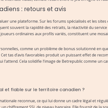
diens : retours et avis
luer une plateforme. Sur les forums spécialisés et les sites
quent souvent la rapidité des retraits, la réactivité du service
 joueurs ordinaires aux profils variés, constituent une mosa
rsonnelles, comme un problème de bonus solutionné en quel
 Cet tas d’avis favorables produit un puissant effet de rec
ui l’attend. Cela solidifie l’image de Betrepublic comme un cas
l et fiable sur le territoire canadien ?
nationale reconnue, ce qui lui donne un cadre légal et régulé
c un chiffrement SSL de niveau bancaire. Elle fournit de la s