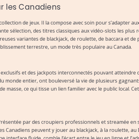
ur les Canadiens
ollection de jeux. Il la compose avec soin pour s’adapter a
e sélection, des titres classiques aux vidéo-slots les plus r
uses variantes de blackjack, de roulette, de baccara et de p
tablissement terrestre, un mode très populaire au Canada.
x exclusifs et des jackpots interconnectés pouvant atteindre
du monde entier, ont bouleversé la vie de plusieurs gagnants
 de masse, ce qui tisse un lien familier avec le public local.
 Présentée par des croupiers professionnels et streamée en 
Les Canadiens peuvent y jouer au blackjack, à la roulette, au
 interface fluide, comble l’écart entre le jeu en ligne et l’a