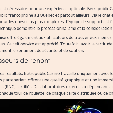
le est nécessaire pour une expérience optimale. Betrepublic 
blic francophone au Québec et partout ailleurs. Via le chat e
 pour les questions plus complexes, l’équipe de support est 
t technique démontre le professionnalisme et la considération
aise offre également aux utilisateurs de trouver eux-mêmes
eux. Ce self-service est apprécié. Toutefois, avoir la certit
ment le sentiment de sécurité et de soutien.
nisseurs de renom
des résultats. Betrepublic Casino travaille uniquement avec
 partenariats offrent une qualité graphique et une immersi
res (RNG) certifiés. Des laboratoires externes indépendants
de chaque tour de roulette, de chaque carte distribuée ou de 