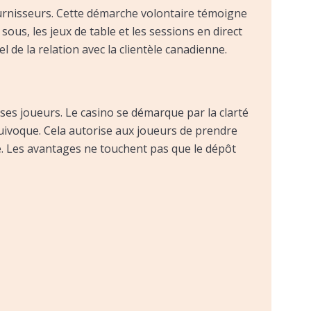
fournisseurs. Cette démarche volontaire témoigne
ous, les jeux de table et les sessions en direct
de la relation avec la clientèle canadienne.
ses joueurs. Le casino se démarque par la clarté
équivoque. Cela autorise aux joueurs de prendre
e. Les avantages ne touchent pas que le dépôt