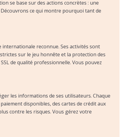
tion se base sur des actions concrètes : une
t. Découvrons ce qui montre pourquoi tant de
e internationale reconnue. Ses activités sont
trictes sur le jeu honnête et la protection des
t SSL de qualité professionnelle. Vous pouvez
ger les informations de ses utilisateurs. Chaque
paiement disponibles, des cartes de crédit aux
plus contre les risques. Vous gérez votre