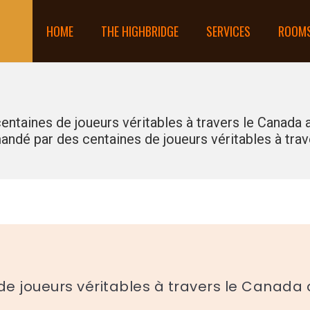
HOME
THE HIGHBRIDGE
SERVICES
ROOM
taines de joueurs véritables à travers le Canada 
dé par des centaines de joueurs véritables à trav
 joueurs véritables à travers le Canada 