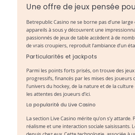
Une offre de jeux pensée po
Betrepublic Casino ne se borne pas d’une large c
appareils à sous y découvrent une impressionnant
passionnés de jeux de table accèdent à de nombre
de vrais croupiers, reproduit l’ambiance d’un é
Particularités et jackpots
Parmi les points forts prisés, on trouve des jeu
progressifs, financés par les mises des joueurs 
l’univers du hockey, de la nature et de la culture
les attentes des joueurs d’ici.
La popularité du Live Casino
La section Live Casino mérite qu’on s’y attarde.
réalisme et une interaction sociale saisissants. 
depuis chez eux. Cette technologie, associée à une