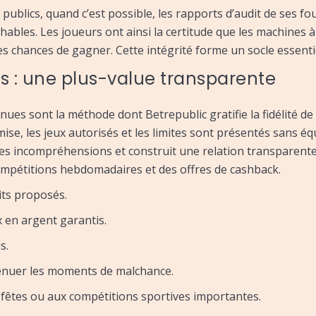
t publics, quand c’est possible, les rapports d’audit de ses 
ables. Les joueurs ont ainsi la certitude que les machines à s
chances de gagner. Cette intégrité forme un socle essentiel 
es : une plus-value transparente
es sont la méthode dont Betrepublic gratifie la fidélité de 
mise, les jeux autorisés et les limites sont présentés sans 
e les incompréhensions et construit une relation transparent
s compétitions hebdomadaires et des offres de cashback.
its proposés.
 en argent garantis.
s.
nuer les moments de malchance.
fêtes ou aux compétitions sportives importantes.