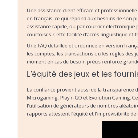
Une assistance client efficace et professionnel
en français, ce qui répond aux besoins de son pu
assistance rapide, ou par courrier électronique
courtoises. Cette facilité d’accès linguistique e
Une FAQ détaillée et ordonnée en version franç
les comptes, les transactions ou les règles des j
moment en cas de besoin précis renforce grande
L’équité des jeux et les four
La confiance provient aussi de la transparence 
Microgaming, Play’n GO et Evolution Gaming. Ces
l’utilisation de générateurs de nombres aléatoi
rapports attestent l’équité et l’imprévisibilité 