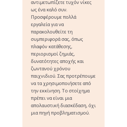
αντιμετωπίζετε τυχόν νίκες
ως ένα καλό συν.
Προσφέρουμε πολλά
εργαλεία για να
παρακολουθείτε τη
συμπεριφορά σας, όπως
πλαφόν κατάθεσης,
περιορισμοί ζημιάς,
δυνατότητες αποχής και
ζωντανού χρόνου
παιχνιδιού. Σας προτρέπουμε
να τα χρησιμοποιήσετε από
την εκκίνηση. Το στοίχημα
πρέπει να είναι μια
απολαυστική διασκέδαση, όχι
μια πηγή προβληματισμού.