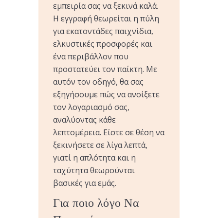
εμπειρία σας να ξεκινά καλά.
Η εγγραφή θεωρείται η πύλη
για εκατοντάδες παιχνίδια,
ελκυστικές προσφορές και
ένα περιβάλλον που
προστατεύει τον παίκτη. Με
αυτόν τον οδηγό, θα σας
εξηγήσουμε πώς να ανοίξετε
τον λογαριασμό σας,
αναλύοντας κάθε
λεπτομέρεια. Είστε σε θέση να
ξεκινήσετε σε λίγα λεπτά,
γιατί η απλότητα και η
ταχύτητα θεωρούνται
βασικές για εμάς.
Για ποιο λόγο Να