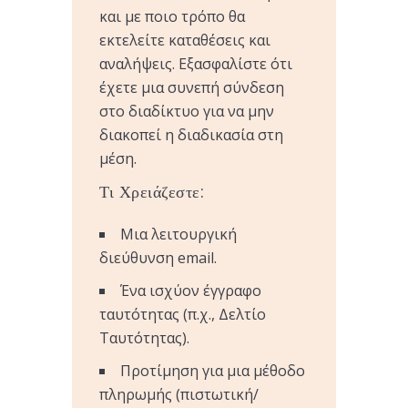
και με ποιο τρόπο θα
εκτελείτε καταθέσεις και
αναλήψεις. Εξασφαλίστε ότι
έχετε μια συνεπή σύνδεση
στο διαδίκτυο για να μην
διακοπεί η διαδικασία στη
μέση.
Τι Χρειάζεστε:
Μια λειτουργική
διεύθυνση email.
Ένα ισχύον έγγραφο
ταυτότητας (π.χ., Δελτίο
Ταυτότητας).
Προτίμηση για μια μέθοδο
πληρωμής (πιστωτική/