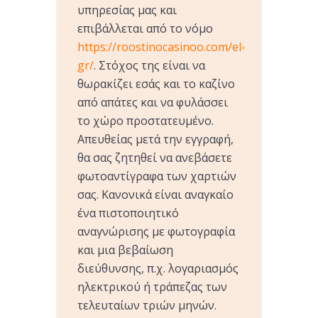
υπηρεσίας μας και
επιβάλλεται από το νόμο
https://roostinocasinoo.com/el-
gr/
. Στόχος της είναι να
θωρακίζει εσάς και το καζίνο
από απάτες και να φυλάσσει
το χώρο προστατευμένο.
Απευθείας μετά την εγγραφή,
θα σας ζητηθεί να ανεβάσετε
φωτοαντίγραφα των χαρτιών
σας. Κανονικά είναι αναγκαίο
ένα πιστοποιητικό
αναγνώρισης με φωτογραφία
και μια βεβαίωση
διεύθυνσης, π.χ. λογαριασμός
ηλεκτρικού ή τράπεζας των
τελευταίων τριών μηνών.