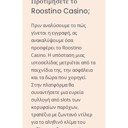
Προτιμήσετε το
Roostino Casino;
Πριν αναλύσουμε το πώς
γίνεται η εγγραφή, ας
ανακαλύψουμε όσα
προσφέρει το Roostino
Casino. Η υπόσταση μιας
ιστοσελίδας μετριέται από τα
παιχνίδια της, την ασφάλεια
και τα δώρα που χορηγεί.
Στην πλατφόρμα θα
συναντήσετε μια ευρεία
συλλογή από slots των
κορυφαίων παρόχων,
τραπέζια με ζωντανό ντίλερ
για το αληθινό κλίμα του