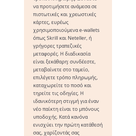
να προτιμήσετε ανάμεσα σε
πιστωτικές και χρεωστικές
κάρτες, ευρέως
χρησιμοποιούμενα e-wallets
όπως Skrill και Neteller, ή
γρήγορες τραπεζικές
μεταφορές. Η διαδικασία
είναι ξεκάθαρη: συνδέεστε,
μεταβαίνετε στο ταμείο,
επιλέγετε τρόπο πληρωμής,
καταχωρείτε το ποσό και
τηρείτε τις οδηγίες. Η
ιδανικότερη στιγμή για έναν
νέο παίκτη είναι το μπόνους
υποδοχής. Κατά κανόνα
ενισχύει την πρώτη κατάθεσή
σας, χαρίζοντάς σας