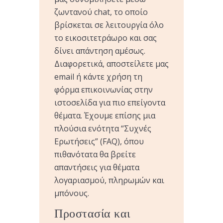
ζωντανού chat, το οποίο
βρίσκεται σε λειτουργία όλο
το εικοσιτετράωρο και σας
δίνει απάντηση αμέσως.
Διαφορετικά, αποστείλετε μας
email ή κάντε χρήση τη
φόρμα επικοινωνίας στην
ιστοσελίδα για πιο επείγοντα
θέματα. Έχουμε επίσης μια
πλούσια ενότητα “Συχνές
Ερωτήσεις” (FAQ), όπου
πιθανότατα θα βρείτε
απαντήσεις για θέματα
λογαριασμού, πληρωμών και
μπόνους.
Προστασία και