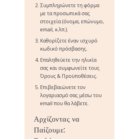
Συμπληρώνετε τη φόρμα
με τα προσωπικά σας
στοιχεία (όνομα, επώνυμο,
email, κ.λπ.).
Καθορίζετε έναν ισχυρό
κωδικό πρόσβασης.
Επαληθεύετε την ηλικία
σας και συμφωνείτε τους
Όρους & Προϋποθέσεις.
Επιβεβαιώνετε τον
λογαριασμό σας μέσω του
email που θα λάβετε.
Αρχίζοντας να
Παίζουμε: