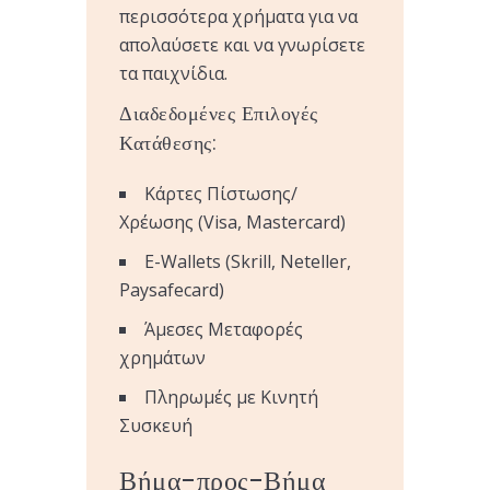
περισσότερα χρήματα για να
απολαύσετε και να γνωρίσετε
τα παιχνίδια.
Διαδεδομένες Επιλογές
Κατάθεσης:
Κάρτες Πίστωσης/
Χρέωσης (Visa, Mastercard)
E-Wallets (Skrill, Neteller,
Paysafecard)
Άμεσες Μεταφορές
χρημάτων
Πληρωμές με Κινητή
Συσκευή
Βήμα-προς-Βήμα