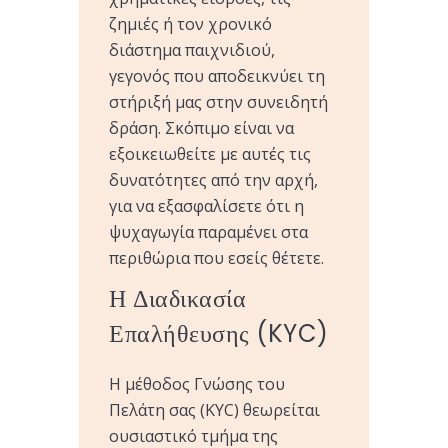
ζημιές ή τον χρονικό
διάστημα παιχνιδιού,
γεγονός που αποδεικνύει τη
στήριξή μας στην συνειδητή
δράση. Σκόπιμο είναι να
εξοικειωθείτε με αυτές τις
δυνατότητες από την αρχή,
για να εξασφαλίσετε ότι η
ψυχαγωγία παραμένει στα
περιθώρια που εσείς θέτετε.
Η Διαδικασία
Επαλήθευσης (KYC)
Η μέθοδος Γνώσης του
Πελάτη σας (KYC) θεωρείται
ουσιαστικό τμήμα της