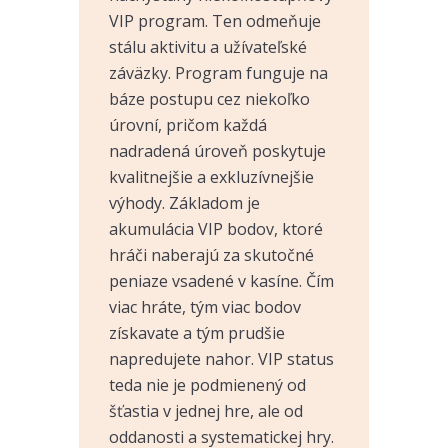
VIP program. Ten odmeňuje
stálu aktivitu a užívateľské
záväzky. Program funguje na
báze postupu cez niekoľko
úrovní, pričom každá
nadradená úroveň poskytuje
kvalitnejšie a exkluzívnejšie
výhody. Základom je
akumulácia VIP bodov, ktoré
hráči naberajú za skutočné
peniaze vsadené v kasíne. Čím
viac hráte, tým viac bodov
získavate a tým prudšie
napredujete nahor. VIP status
teda nie je podmienený od
šťastia v jednej hre, ale od
oddanosti a systematickej hry.