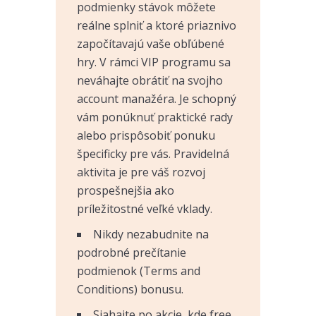
podmienky stávok môžete
reálne splniť a ktoré priaznivo
započítavajú vaše obľúbené
hry. V rámci VIP programu sa
neváhajte obrátiť na svojho
account manažéra. Je schopný
vám ponúknuť praktické rady
alebo prispôsobiť ponuku
špecificky pre vás. Pravidelná
aktivita je pre váš rozvoj
prospešnejšia ako
príležitostné veľké vklady.
Nikdy nezabudnite na
podrobné prečítanie
podmienok (Terms and
Conditions) bonusu.
Siahajte po akcie, kde free