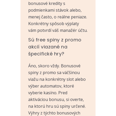
bonusové kredity s
podmienkami stávok alebo,
menej často, o reálne peniaze.
Konkrétny spôsob výplaty
vám potvrdí váš manažér účtu.
Sú free spiny z promo
akcií viazané na
špecifické hry?
Áno, skoro vždy. Bonusové
spiny z promo sa väčšinou
viažu na konkrétny slot alebo
výber automatov, ktoré
vyberie kasíno. Pred
aktiváciou bonusu, si overte,
na ktorú hru sú spiny určené.
Výhry z týchto bonusových