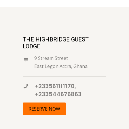
THE HIGHBRIDGE GUEST
LODGE
9 Stream Street
East Legon Accra, Ghana.
+233561111170,
+233544676863
RESERVE NOW