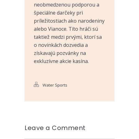
neobmedzenou podporou a
špeciálne darčeky pri
príležitostiach ako narodeniny
alebo Vianoce. Títo hráči sú
taktiež medzi prvými, ktorí sa
o novinkách dozvedia a
získavajú pozvánky na
exkluzívne akcie kasína.
Water Sports
Leave a Comment