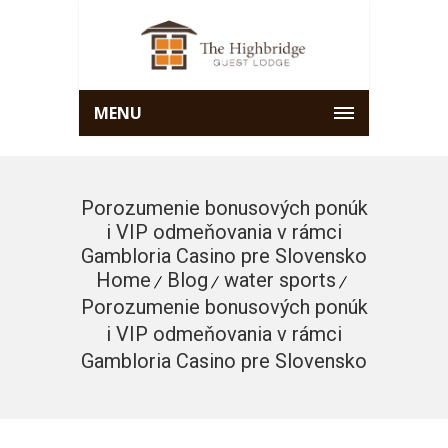
MENU
Porozumenie bonusových ponúk
i VIP odmeňovania v rámci
Gambloria Casino pre Slovensko
Home
Blog
water sports
Porozumenie bonusových ponúk
i VIP odmeňovania v rámci
Gambloria Casino pre Slovensko