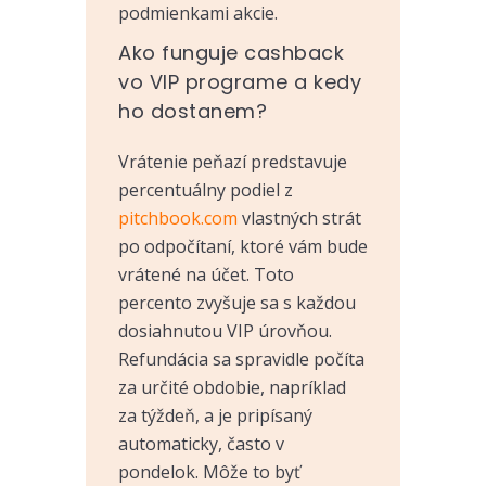
podmienkami akcie.
Ako funguje cashback
vo VIP programe a kedy
ho dostanem?
Vrátenie peňazí predstavuje
percentuálny podiel z
pitchbook.com
vlastných strát
po odpočítaní, ktoré vám bude
vrátené na účet. Toto
percento zvyšuje sa s každou
dosiahnutou VIP úrovňou.
Refundácia sa spravidle počíta
za určité obdobie, napríklad
za týždeň, a je pripísaný
automaticky, často v
pondelok. Môže to byť