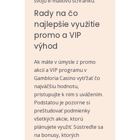
svoju e-mailovú schránku.
Rady na čo
najlepšie využitie
promo a VIP
výhod
Ak máte v úmysle z promo
akcií a VIP programu v
Gambloria Casino vytŕžať čo
najväčšiu hodnotu,
pristupujte k nim s uvážením.
Podstatou je pozorne si
preštudovať podmienky
všetkých akcie, ktorú
plánujete využiť. Sústreďte sa
na bonusy, ktorých