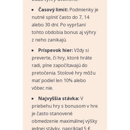
Časový limit:
Podmienky je
nutné splniť často do 7, 14
alebo 30 dní. Po vypršaní
tohto obdobia bonus aj výhry
z neho zanikajú.
Príspevok hier:
Vždy si
preverte, či hry, ktoré hráte
radi, plne započítavajú do
pretočenia. Stolové hry môžu
mať podiel len 10% alebo
vôbec nie.
Najvyššia stávka:
V
priebehu hry s bonusom v hre
je často stanovené
obmedzenie maximálnej výšky
jednej stávky, napríklad 5 €.