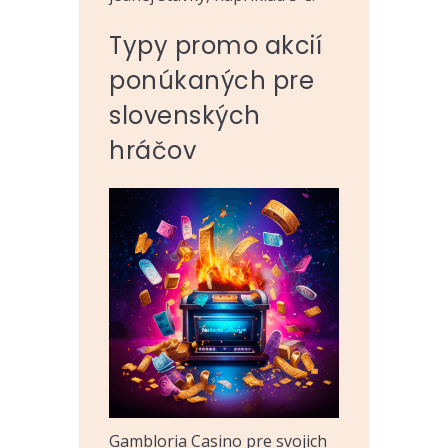
Typy promo akcií
ponúkaných pre
slovenských
hráčov
Gambloria Casino pre svojich