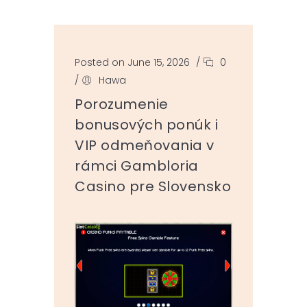
Posted on June 15, 2026
/
0
/
Hawa
Porozumenie
bonusových ponúk i
VIP odmeňovania v
rámci Gambloria
Casino pre Slovensko