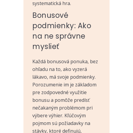
systematická hra.
Bonusové
podmienky: Ako
na ne správne
myslieť
Každá bonusová ponuka, bez
ohľadu na to, ako vyzerá
lákavo, má svoje podmienky.
Porozumenie im je základom
pre zodpovedné využitie
bonusu a pomôže predísť
nečakaným problémom pri
výbere výhier. Kľúčovým
pojmom sú požiadavky na
stávky, ktoré definujú,