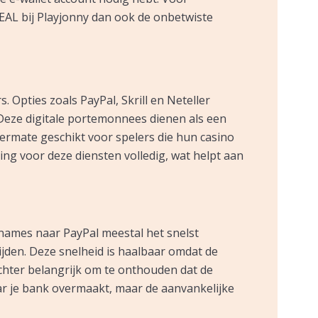
EAL bij Playjonny dan ook de onbetwiste
. Opties zoals PayPal, Skrill en Neteller
eze digitale portemonnees dienen als een
termate geschikt voor spelers die hun casino
ing voor deze diensten volledig, wat helpt aan
 opnames naar PayPal meestal het snelst
ijden. Deze snelheid is haalbaar omdat de
echter belangrijk om te onthouden dat de
aar je bank overmaakt, maar de aanvankelijke