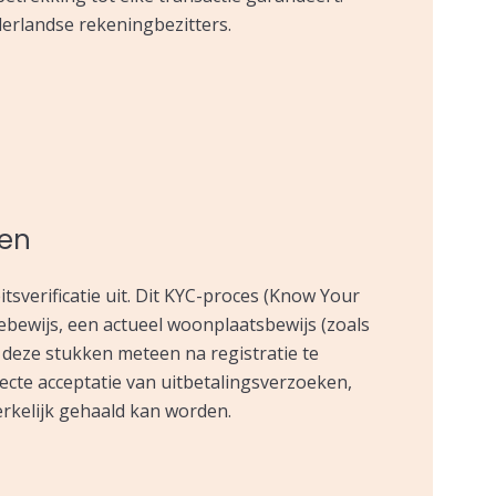
erlandse rekeningbezitters.
gen
itsverificatie uit. Dit KYC-proces (Know Your
tiebewijs, een actueel woonplaatsbewijs (zoals
 deze stukken meteen na registratie te
ecte acceptatie van uitbetalingsverzoeken,
rkelijk gehaald kan worden.