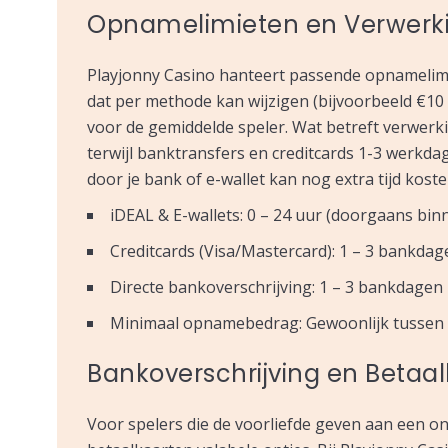
Opnamelimieten en Verwerk
Playjonny Casino hanteert passende opnamelimi
dat per methode kan wijzigen (bijvoorbeeld €10 
voor de gemiddelde speler. Wat betreft verwerkin
terwijl banktransfers en creditcards 1-3 werkda
door je bank of e-wallet kan nog extra tijd koste
iDEAL & E-wallets: 0 – 24 uur (doorgaans bin
Creditcards (Visa/Mastercard): 1 – 3 bankdag
Directe bankoverschrijving: 1 – 3 bankdagen
Minimaal opnamebedrag: Gewoonlijk tussen
Bankoverschrijving en Betaal
Voor spelers die de voorliefde geven aan een o