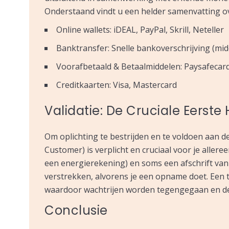
Onderstaand vindt u een helder samenvatting ov
Online wallets: iDEAL, PayPal, Skrill, Neteller
Banktransfer: Snelle bankoverschrijving (mi
Voorafbetaald & Betaalmiddelen: Paysafecar
Creditkaarten: Visa, Mastercard
Validatie: De Cruciale Eerst
Om oplichting te bestrijden en te voldoen aan de 
Customer) is verplicht en cruciaal voor je aller
een energierekening) en soms een afschrift van 
verstrekken, alvorens je een opname doet. Een t
waardoor wachtrijen worden tegengegaan en de 
Conclusie