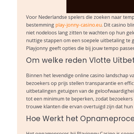
Voor Nederlandse spelers die zoeken naar tempo
bestemming
play-jonny-casino.eu
. Dit casino b
niet nodeloos lang zitten te wachten op hun ge
nuttige stappen om een soepele uitbetaling te g
Playjonny geeft opties die bij jouw tempo passe
Om welke reden Vlotte Uitbet
Binnen het levendige online casino landschap va
bezoekers op prijs stellen transparantie en eff
uitbetalingen getuigen van de geloofwaardigheid
tot een minimum te beperken, zodat bezoekers 
trouwe klanten die ervan overtuigd zijn dat hun
Hoe Werkt het Opnameproces
Het opnameproces bij Playjonny Casino is soepel 