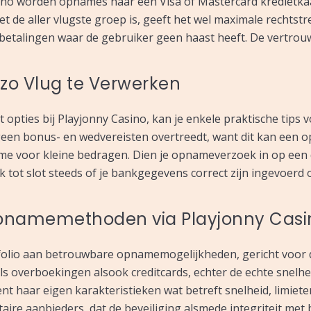
sino worden opnames naar een Visa of Mastercard kredietkaart
iet de aller vlugste groep is, geeft het wel maximale recht
 betalingen waar de gebruiker geen haast heeft. De vertrou
zo Vlug te Verwerken
opties bij Playjonny Casino, kan je enkele praktische tips v
 je geen bonus- en wedvereisten overtreedt, want dit kan een
me voor kleine bedragen. Dien je opnameverzoek in op een
k tot slot steeds of je bankgegevens correct zijn ingevoerd 
 Opnamemethoden via Playjonny Casi
rtfolio aan betrouwbare opnamemogelijkheden, gericht voo
s overboekingen alsook creditcards, echter de echte snelh
nt haar eigen karakteristieken wat betreft snelheid, limiet
re aanbieders, dat de beveiliging alsmede integriteit met b