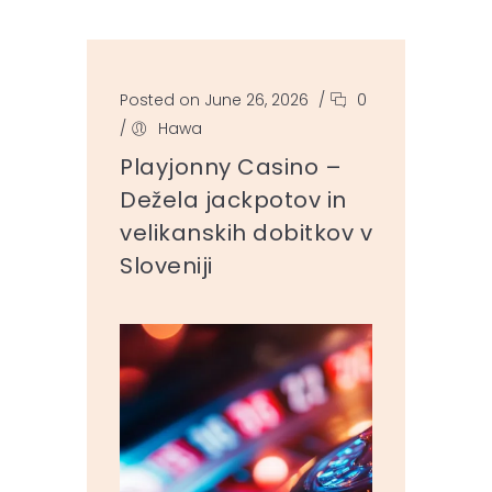
Posted on June 26, 2026
/
0
/
Hawa
Playjonny Casino –
Dežela jackpotov in
velikanskih dobitkov v
Sloveniji