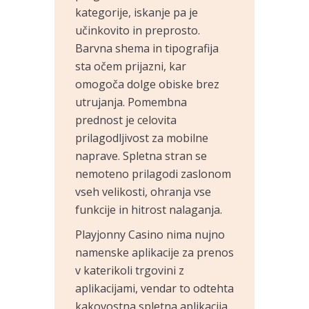
kategorije, iskanje pa je
učinkovito in preprosto.
Barvna shema in tipografija
sta očem prijazni, kar
omogoča dolge obiske brez
utrujanja. Pomembna
prednost je celovita
prilagodljivost za mobilne
naprave. Spletna stran se
nemoteno prilagodi zaslonom
vseh velikosti, ohranja vse
funkcije in hitrost nalaganja.
Playjonny Casino nima nujno
namenske aplikacije za prenos
v katerikoli trgovini z
aplikacijami, vendar to odtehta
kakovostna spletna aplikacija.