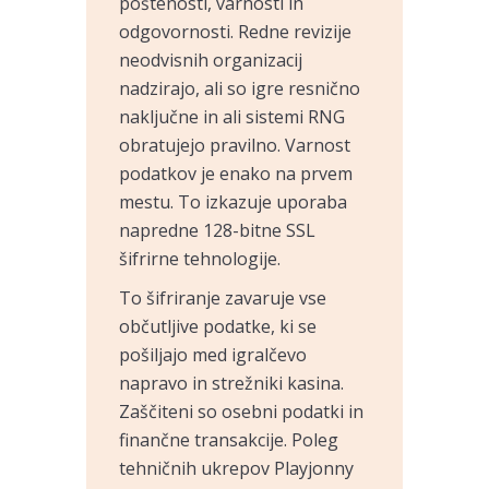
poštenosti, varnosti in
odgovornosti. Redne revizije
neodvisnih organizacij
nadzirajo, ali so igre resnično
naključne in ali sistemi RNG
obratujejo pravilno. Varnost
podatkov je enako na prvem
mestu. To izkazuje uporaba
napredne 128-bitne SSL
šifrirne tehnologije.
To šifriranje zavaruje vse
občutljive podatke, ki se
pošiljajo med igralčevo
napravo in strežniki kasina.
Zaščiteni so osebni podatki in
finančne transakcije. Poleg
tehničnih ukrepov Playjonny