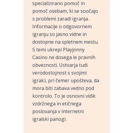
specializirano pomoč in
pomoč osebam, ki se soočajo
s problemi zaradi igranja.
Informacije o odgovornem
igranju so jasno vidne in
dostopne na spletnem mestu.
S temi ukrepi Playjonny
Casino ne dosega le pravnih
obveznosti. Ustvarja tudi
verodostojnost s svojimi
igralci, pri čemer upošteva, da
mora biti zabava vedno pod
kontrolo. To je osnovni vidik
vzdržnega in etičnega
poslovanja v internetni
igralski panogi.