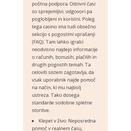
poštna podpora. Odzivni časi
so sprejemljivi, odgovori pa
poglobljeni in koristni. Poleg
tega casino ima tudi obsežno
sekcijo s pogostimi vprašanji
(FAQ). Tam lahko igralci
neodvisno najdejo informacije
o računih, bonusih, plačilih in
drugih pogostih temah. Ta
celoviti sistem zagotavlja, da
vsak uporabnik najde pomoč
na način, ki mu najbolj
ustreza. Tako dosega
standarde sodobne spletne
storitve.
Klepet v živo: Neposredna
pomoč v realnem času,