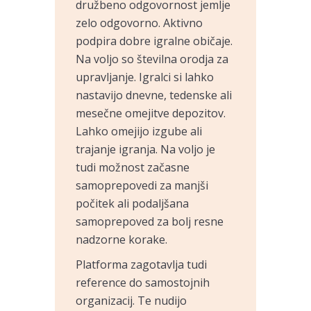
družbeno odgovornost jemlje
zelo odgovorno. Aktivno
podpira dobre igralne običaje.
Na voljo so številna orodja za
upravljanje. Igralci si lahko
nastavijo dnevne, tedenske ali
mesečne omejitve depozitov.
Lahko omejijo izgube ali
trajanje igranja. Na voljo je
tudi možnost začasne
samoprepovedi za manjši
počitek ali podaljšana
samoprepoved za bolj resne
nadzorne korake.
Platforma zagotavlja tudi
reference do samostojnih
organizacij. Te nudijo