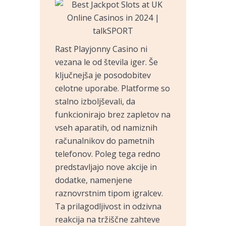
Rast Playjonny Casino ni
vezana le od števila iger. Še
ključnejša je posodobitev
celotne uporabe. Platforme so
stalno izboljševali, da
funkcionirajo brez zapletov na
vseh aparatih, od namiznih
računalnikov do pametnih
telefonov. Poleg tega redno
predstavljajo nove akcije in
dodatke, namenjene
raznovrstnim tipom igralcev.
Ta prilagodljivost in odzivna
reakcija na tržiščne zahteve