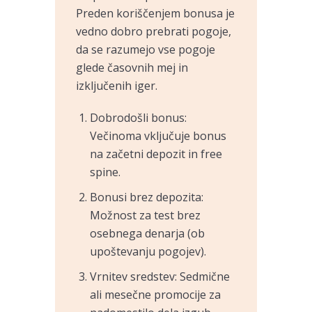
Preden koriščenjem bonusa je
vedno dobro prebrati pogoje,
da se razumejo vse pogoje
glede časovnih mej in
izključenih iger.
Dobrodošli bonus:
Večinoma vključuje bonus
na začetni depozit in free
spine.
Bonusi brez depozita:
Možnost za test brez
osebnega denarja (ob
upoštevanju pogojev).
Vrnitev sredstev: Sedmične
ali mesečne promocije za