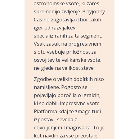
astronomske vsote, ki zares
spremenijo življenje. Playjonny
Casino zagotavlja izbor takih
iger od razvijalcev,
specializiranih za ta segment.
Vsak zasuk na progresivnem
slotu vsebuje priložnost za
osvojitev te velikanske vsote,
ne glede na velikost stave.
Zgodbe o velikih dobítkih niso
namišljene. Pogosto se
pojavljajo poročila o igralcih,
ki so dobili impresivne vsote.
Platforma kdaj te zmage tudi
izpostavi, seveda z
dovoljenjem zmagovalca. To je
kot navdih za vse preostale.