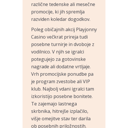
različne tedenske ali mesečne
promocije, ki jih spremlja
razviden koledar dogodkov.
Poleg običajnih akcij Playjonny
Casino večkrat prireja tudi
posebne turnirje in dvoboje z
vodilnico. V njih se igralci
potegujejo za gotovinske
nagrade ali dodatne vrtljaje.
Vrh promocijske ponudbe pa
je program zvestobe ali VIP
klub. Najbolj vdani igralci tam
izkoristijo posebne bonitete.
Te zajemajo lastnega
skrbnika, hitrejše izplačilo,
višje omejitve stav ter darila
ob posebnih priložnostih.