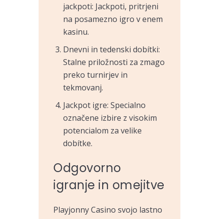
jackpoti: Jackpoti, pritrjeni
na posamezno igro v enem
kasinu.
Dnevni in tedenski dobítki:
Stalne priložnosti za zmago
preko turnirjev in
tekmovanj.
Jackpot igre: Specialno
označene izbire z visokim
potencialom za velike
dobítke.
Odgovorno
igranje in omejitve
Playjonny Casino svojo lastno