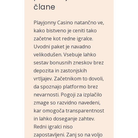
člane
Playjonny Casino natančno ve,
kako bistveno je ceniti tako
začetne kot redne igralce.
Uvodni paket je navadno
velikodušen. Vsebuje lahko
sestav bonusnih zneskov brez
depozita in zastonjskih
vrtljajev. Začetnikom to dovoli,
da spoznajo platformo brez
nevarnosti. Pogoji za izplačilo
zmage so razvidno navedeni,
kar omogoča transparentnost
in lahko doseganje zahtev.
Redni igralci niso
zapostavljeni. Zanj so na voljo