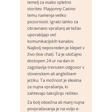
temelj za vsako spletno
storitev. Playjonny Casino
temu namenja veliko
pozornosti. Igralci lahko za
obravnavo vprašanj ali težav
uporabljajo več
komunikacijskih kanalov.
Najbolj neposreden je klepet v
živo (live chat). Ta je običajno
dostopen 24 ur na dan in
zagotavlja trenuten odgovor v
slovenskem ali angleškem
jeziku. Ta možnost je idealna
za nujna vprašanja, ki
zahtevajo takojšnjo rešitev.
Za bolj obsežna ali manj nujna
povpraševanja je na voljo e-