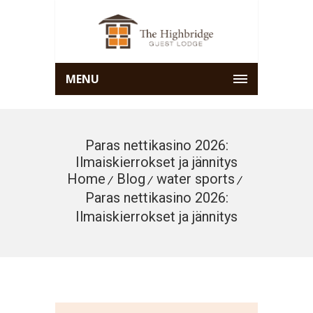
MENU
Paras nettikasino 2026:
Ilmaiskierrokset ja jännitys
Home
Blog
water sports
Paras nettikasino 2026:
Ilmaiskierrokset ja jännitys