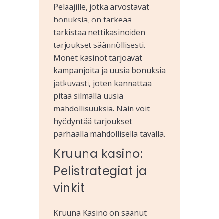
Pelaajille, jotka arvostavat
bonuksia, on tärkeää
tarkistaa nettikasinoiden
tarjoukset säännöllisesti.
Monet kasinot tarjoavat
kampanjoita ja uusia bonuksia
jatkuvasti, joten kannattaa
pitää silmällä uusia
mahdollisuuksia. Näin voit
hyödyntää tarjoukset
parhaalla mahdollisella tavalla.
Kruuna kasino:
Pelistrategiat ja
vinkit
Kruuna Kasino on saanut