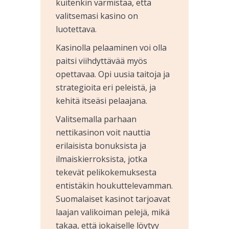
kuitenkin varmistaa, että
valitsemasi kasino on
luotettava.
Kasinolla pelaaminen voi olla
paitsi viihdyttävää myös
opettavaa. Opi uusia taitoja ja
strategioita eri peleistä, ja
kehitä itseäsi pelaajana.
Valitsemalla parhaan
nettikasinon voit nauttia
erilaisista bonuksista ja
ilmaiskierroksista, jotka
tekevät pelikokemuksesta
entistäkin houkuttelevamman.
Suomalaiset kasinot tarjoavat
laajan valikoiman pelejä, mikä
takaa, että jokaiselle löytyy