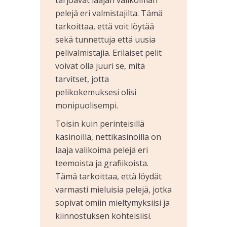
tarjoavat laajan valikoiman
pelejä eri valmistajilta. Tämä
tarkoittaa, että voit löytää
sekä tunnettuja että uusia
pelivalmistajia. Erilaiset pelit
voivat olla juuri se, mitä
tarvitset, jotta
pelikokemuksesi olisi
monipuolisempi.
Toisin kuin perinteisillä
kasinoilla, nettikasinoilla on
laaja valikoima pelejä eri
teemoista ja grafiikoista.
Tämä tarkoittaa, että löydät
varmasti mieluisia pelejä, jotka
sopivat omiin mieltymyksiisi ja
kiinnostuksen kohteisiisi.