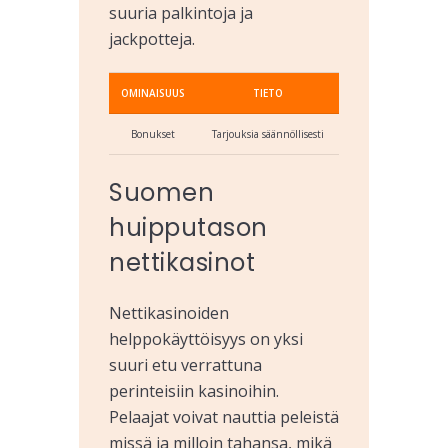
suuria palkintoja ja
jackpotteja.
OMINAISUUS
TIETO
Bonukset
Tarjouksia säännöllisesti
Suomen
huipputason
nettikasinot
Nettikasinoiden
helppokäyttöisyys on yksi
suuri etu verrattuna
perinteisiin kasinoihin.
Pelaajat voivat nauttia peleistä
missä ja milloin tahansa, mikä