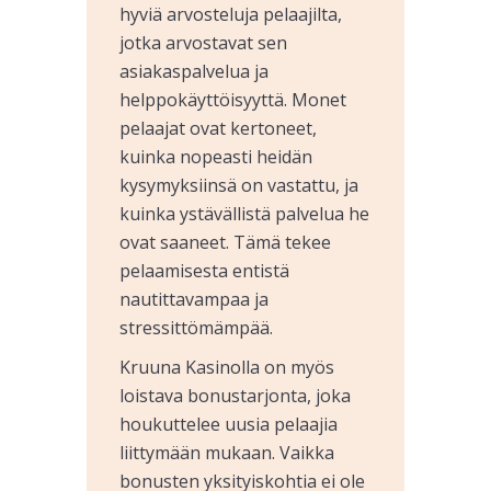
hyviä arvosteluja pelaajilta,
jotka arvostavat sen
asiakaspalvelua ja
helppokäyttöisyyttä. Monet
pelaajat ovat kertoneet,
kuinka nopeasti heidän
kysymyksiinsä on vastattu, ja
kuinka ystävällistä palvelua he
ovat saaneet. Tämä tekee
pelaamisesta entistä
nautittavampaa ja
stressittömämpää.
Kruuna Kasinolla on myös
loistava bonustarjonta, joka
houkuttelee uusia pelaajia
liittymään mukaan. Vaikka
bonusten yksityiskohtia ei ole