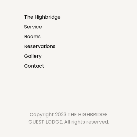
The Highbridge
Service
Rooms
Reservations
Gallery
Contact
Copyright 2023 THE HIGHBRIDGE
GUEST LODGE. All rights reserved.