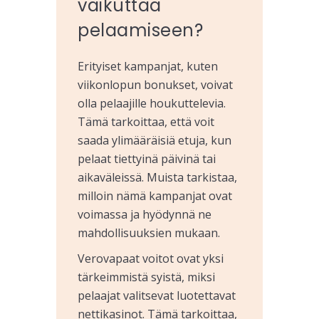
vaikuttaa
pelaamiseen?
Erityiset kampanjat, kuten
viikonlopun bonukset, voivat
olla pelaajille houkuttelevia.
Tämä tarkoittaa, että voit
saada ylimääräisiä etuja, kun
pelaat tiettyinä päivinä tai
aikaväleissä. Muista tarkistaa,
milloin nämä kampanjat ovat
voimassa ja hyödynnä ne
mahdollisuuksien mukaan.
Verovapaat voitot ovat yksi
tärkeimmistä syistä, miksi
pelaajat valitsevat luotettavat
nettikasinot. Tämä tarkoittaa,