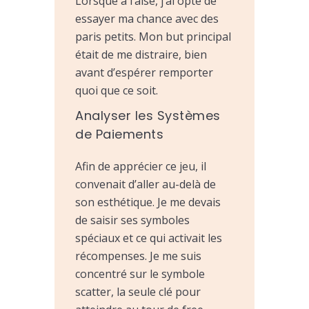
Lorsque à l’aise, j’ai opté de
essayer ma chance avec des
paris petits. Mon but principal
était de me distraire, bien
avant d’espérer remporter
quoi que ce soit.
Analyser les Systèmes
de Paiements
Afin de apprécier ce jeu, il
convenait d’aller au-delà de
son esthétique. Je me devais
de saisir ses symboles
spéciaux et ce qui activait les
récompenses. Je me suis
concentré sur le symbole
scatter, la seule clé pour