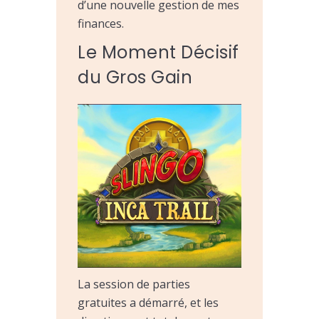
d’une nouvelle gestion de mes
finances.
Le Moment Décisif
du Gros Gain
La session de parties
gratuites a démarré, et les