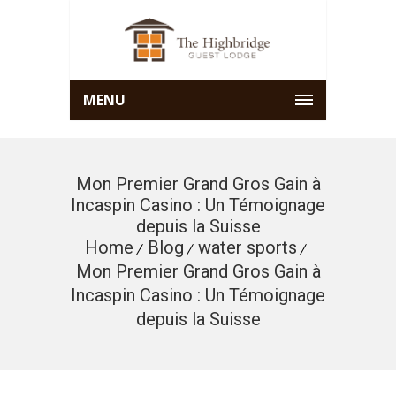
MENU
Mon Premier Grand Gros Gain à
Incaspin Casino : Un Témoignage
depuis la Suisse
Home
Blog
water sports
Mon Premier Grand Gros Gain à
Incaspin Casino : Un Témoignage
depuis la Suisse