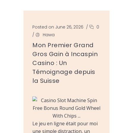
Posted on June 26, 2026
/
0
/
Hawa
Mon Premier Grand
Gros Gain à Incaspin
Casino : Un
Témoignage depuis
la Suisse
Le jeu en ligne était pour moi
une simple distraction, un