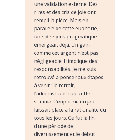
une validation externe. Des
rires et des cris de joie ont
rempli la pièce. Mais en
parallèle de cette euphorie,
une idée plus pragmatique
émergeait déjà. Un gain
comme cet argent n’est pas
négligeable. Il implique des
responsabilités. Je me suis
retrouvé à penser aux étapes
à venir : le retrait,
l’administration de cette
somme. L’euphorie du jeu
laissait place à la rationalité du
tous les jours. Ce fut la fin
d’une période de
divertissement et le début