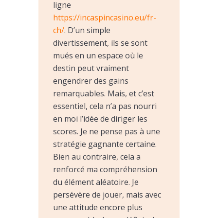
ligne
https://incaspincasino.eu/fr-
ch/
. D’un simple
divertissement, ils se sont
mués en un espace où le
destin peut vraiment
engendrer des gains
remarquables. Mais, et c’est
essentiel, cela n’a pas nourri
en moi l’idée de diriger les
scores. Je ne pense pas à une
stratégie gagnante certaine.
Bien au contraire, cela a
renforcé ma compréhension
du élément aléatoire. Je
persévère de jouer, mais avec
une attitude encore plus