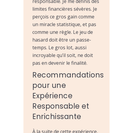
responsable. Je me définis des
limites financières sévères. Je
perçois ce gros gain comme
un miracle statistique, et pas
comme une règle. Le jeu de
hasard doit être un passe-
temps. Le gros lot, aussi
incroyable qu’il soit, ne doit
pas en devenir le finalité.
Recommandations
pour une
Expérience
Responsable et
Enrichissante
À la suite de cette expérience,