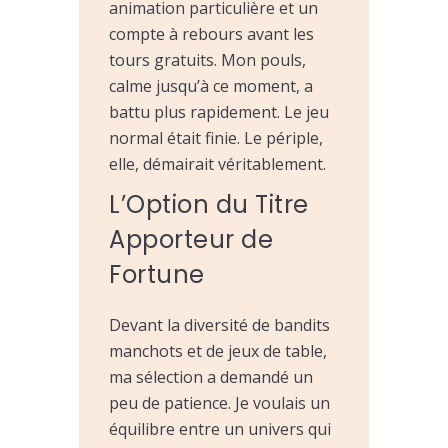
animation particulière et un
compte à rebours avant les
tours gratuits. Mon pouls,
calme jusqu’à ce moment, a
battu plus rapidement. Le jeu
normal était finie. Le périple,
elle, démairait véritablement.
L’Option du Titre
Apporteur de
Fortune
Devant la diversité de bandits
manchots et de jeux de table,
ma sélection a demandé un
peu de patience. Je voulais un
équilibre entre un univers qui