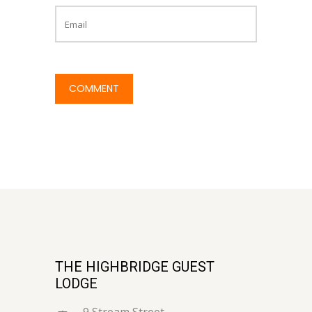
THE HIGHBRIDGE GUEST
LODGE
9 Stream Street