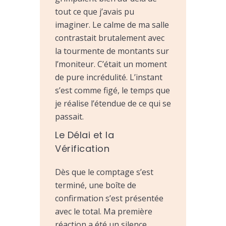
tout ce que j’avais pu
imaginer. Le calme de ma salle
contrastait brutalement avec
la tourmente de montants sur
l’moniteur. C’était un moment
de pure incrédulité. L’instant
s’est comme figé, le temps que
je réalise l’étendue de ce qui se
passait.
Le Délai et la
Vérification
Dès que le comptage s’est
terminé, une boîte de
confirmation s’est présentée
avec le total. Ma première
réaction a été un silence