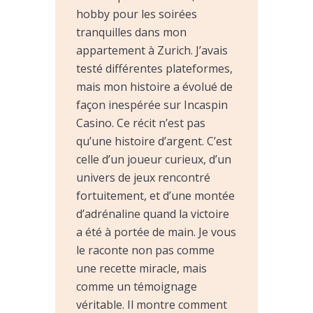
hobby pour les soirées
tranquilles dans mon
appartement à Zurich. J’avais
testé différentes plateformes,
mais mon histoire a évolué de
façon inespérée sur Incaspin
Casino. Ce récit n’est pas
qu’une histoire d’argent. C’est
celle d’un joueur curieux, d’un
univers de jeux rencontré
fortuitement, et d’une montée
d’adrénaline quand la victoire
a été à portée de main. Je vous
le raconte non pas comme
une recette miracle, mais
comme un témoignage
véritable. Il montre comment