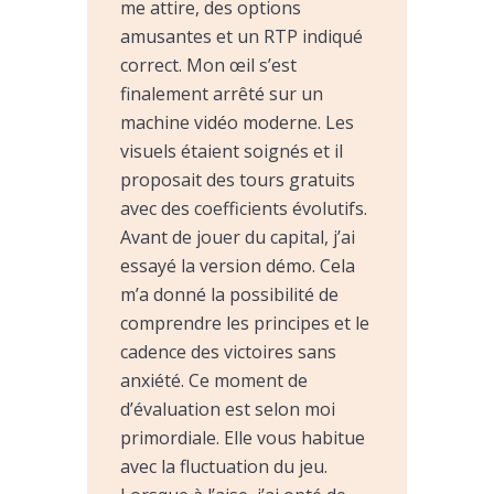
me attire, des options
amusantes et un RTP indiqué
correct. Mon œil s’est
finalement arrêté sur un
machine vidéo moderne. Les
visuels étaient soignés et il
proposait des tours gratuits
avec des coefficients évolutifs.
Avant de jouer du capital, j’ai
essayé la version démo. Cela
m’a donné la possibilité de
comprendre les principes et le
cadence des victoires sans
anxiété. Ce moment de
d’évaluation est selon moi
primordiale. Elle vous habitue
avec la fluctuation du jeu.