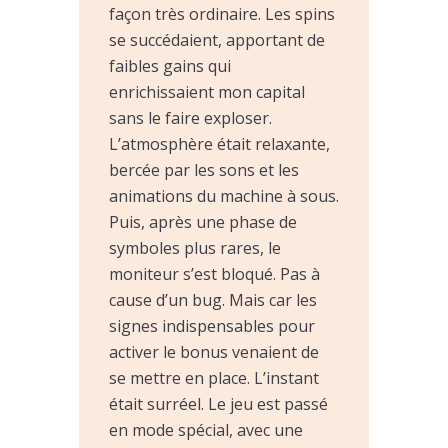
façon très ordinaire. Les spins
se succédaient, apportant de
faibles gains qui
enrichissaient mon capital
sans le faire exploser.
L’atmosphère était relaxante,
bercée par les sons et les
animations du machine à sous.
Puis, après une phase de
symboles plus rares, le
moniteur s’est bloqué. Pas à
cause d’un bug. Mais car les
signes indispensables pour
activer le bonus venaient de
se mettre en place. L’instant
était surréel. Le jeu est passé
en mode spécial, avec une