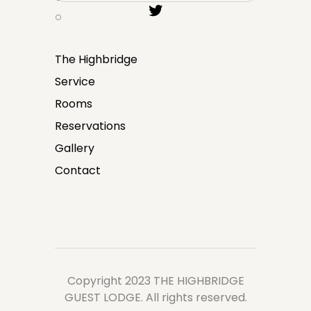
The Highbridge
Service
Rooms
Reservations
Gallery
Contact
Copyright 2023 THE HIGHBRIDGE
GUEST LODGE. All rights reserved.