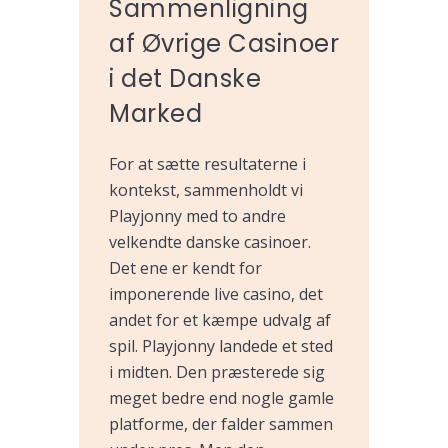
Sammenligning
af Øvrige Casinoer
i det Danske
Marked
For at sætte resultaterne i
kontekst, sammenholdt vi
Playjonny med to andre
velkendte danske casinoer.
Det ene er kendt for
imponerende live casino, det
andet for et kæmpe udvalg af
spil. Playjonny landede et sted
i midten. Den præsterede sig
meget bedre end nogle gamle
platforme, der falder sammen