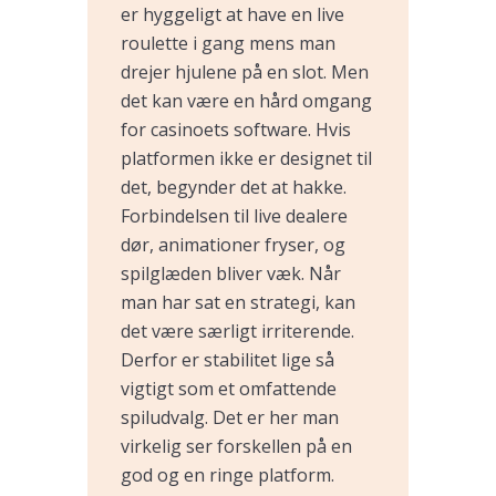
er hyggeligt at have en live
roulette i gang mens man
drejer hjulene på en slot. Men
det kan være en hård omgang
for casinoets software. Hvis
platformen ikke er designet til
det, begynder det at hakke.
Forbindelsen til live dealere
dør, animationer fryser, og
spilglæden bliver væk. Når
man har sat en strategi, kan
det være særligt irriterende.
Derfor er stabilitet lige så
vigtigt som et omfattende
spiludvalg. Det er her man
virkelig ser forskellen på en
god og en ringe platform.