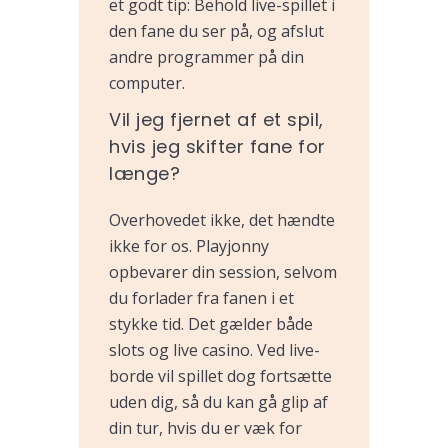
et godt tip: Behold live-spillet i
den fane du ser på, og afslut
andre programmer på din
computer.
Vil jeg fjernet af et spil,
hvis jeg skifter fane for
længe?
Overhovedet ikke, det hændte
ikke for os. Playjonny
opbevarer din session, selvom
du forlader fra fanen i et
stykke tid. Det gælder både
slots og live casino. Ved live-
borde vil spillet dog fortsætte
uden dig, så du kan gå glip af
din tur, hvis du er væk for