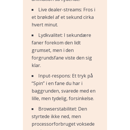
Live dealer-streams: Fros i
et brøkdel af et sekund cirka
hvert minut.
Lydkvalitet: I sekundære
faner forekom den lidt
grumset, men i den
forgrundsfane viste den sig
klar.
Input-respons: Et tryk på
“Spin” i en fane du har i
baggrunden, svarede med en
lille, men tydelig, forsinkelse.
Browserstabilitet: Den
styrtede ikke ned, men
processorforbruget voksede