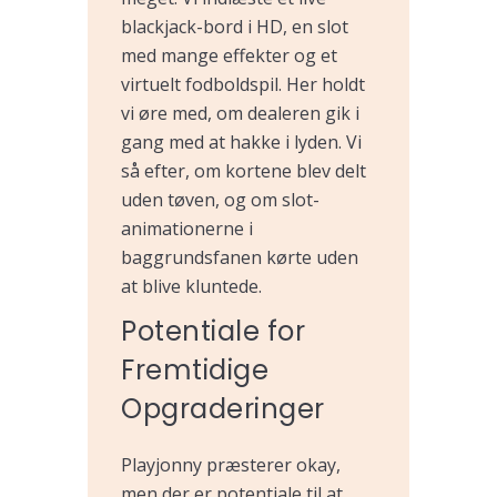
blackjack-bord i HD, en slot
med mange effekter og et
virtuelt fodboldspil. Her holdt
vi øre med, om dealeren gik i
gang med at hakke i lyden. Vi
så efter, om kortene blev delt
uden tøven, og om slot-
animationerne i
baggrundsfanen kørte uden
at blive kluntede.
Potentiale for
Fremtidige
Opgraderinger
Playjonny præsterer okay,
men der er potentiale til at