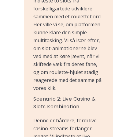
indlæste to slots fra
forskelligartede udviklere
sammen med et roulettebord.
Her ville vi se, om platformen
kunne klare den simple
multitasking. Vi så især efter,
om slot-animationerne blev
ved med at køre jævnt, når vi
skiftede væk fra deres fane,
og om roulette-hjulet stadig
reagerede med det samme på
vores klik.
Scenario 2: Live Casino &
Slots Kombination
Denne er hårdere, fordi live
casino-streams forlanger
meget. Vi indlæste et live