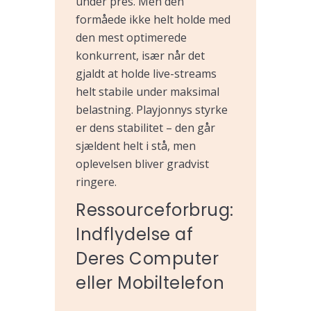
under pres. Men den
formåede ikke helt holde med
den mest optimerede
konkurrent, især når det
gjaldt at holde live-streams
helt stabile under maksimal
belastning. Playjonnys styrke
er dens stabilitet – den går
sjældent helt i stå, men
oplevelsen bliver gradvist
ringere.
Ressourceforbrug:
Indflydelse af
Deres Computer
eller Mobiltelefon