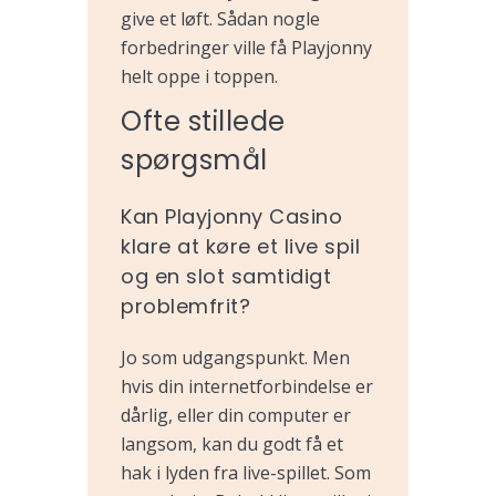
give et løft. Sådan nogle
forbedringer ville få Playjonny
helt oppe i toppen.
Ofte stillede
spørgsmål
Kan Playjonny Casino
klare at køre et live spil
og en slot samtidigt
problemfrit?
Jo som udgangspunkt. Men
hvis din internetforbindelse er
dårlig, eller din computer er
langsom, kan du godt få et
hak i lyden fra live-spillet. Som