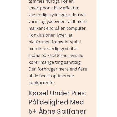
tømmes hurtigt. For en
smartphone blev effekten
væsentligt tydeligere; den var
varm, og ydeevnen faldt mere
markant end på en computer.
Konklusionen lyder, at
platformen fremstår stabil,
men ikke særlig god til at
skåne på kræfterne, hvis du
kører mange ting samtidig.
Den forbruger mere end flere
af de bedst optimerede
konkurrenter.
Kørsel Under Pres:
Pålidelighed Med
5+ Åbne Spilfaner