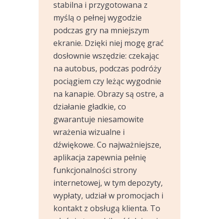
stabilna i przygotowana z
myślą o pełnej wygodzie
podczas gry na mniejszym
ekranie. Dzięki niej mogę grać
dosłownie wszędzie: czekając
na autobus, podczas podróży
pociągiem czy leżąc wygodnie
na kanapie. Obrazy są ostre, a
działanie gładkie, co
gwarantuje niesamowite
wrażenia wizualne i
dźwiękowe. Co najważniejsze,
aplikacja zapewnia pełnię
funkcjonalności strony
internetowej, w tym depozyty,
wypłaty, udział w promocjach i
kontakt z obsługą klienta. To