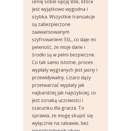
cenię sobie opcję Blik, która
jest wyjątkowo wygodna i
szybka. Wszystkie transakcje
są zabezpieczone
zaawansowanym
szyfrowaniem SSL, co daje mi
pewność, że moje dane i
środki są w pełni bezpieczne.
Co tak samo istotne, proces
wypłaty wygranych jest jasny i
przewidywalny. Lizaro dąży
przetwarzać wypłaty jak
najbardziej jak najszybciej, co
jest oznaką uczciwości i
szacunku dla gracza. To
sprawia, że mogę skupić się
wyłącznie na zabawie, bez
niepotrzebnych obaw.