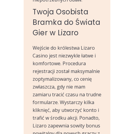
Twoja Osobista
Bramka do Świata
Gier w Lizaro
Wejście do królestwa Lizaro
Casino jest niezwykle łatwe i
komfortowe. Procedura
rejestracji został maksymalnie
zoptymalizowany, co cenię
zwłaszcza, gdy nie mam
zamiaru tracić czasu na trudne
formularze. Wystarczy kilka
kliknięć, aby utworzyć konto i
trafić w środku akcji. Ponadto,
Lizaro zapewnia sowity bonus
powitalny dla nowych graczy z