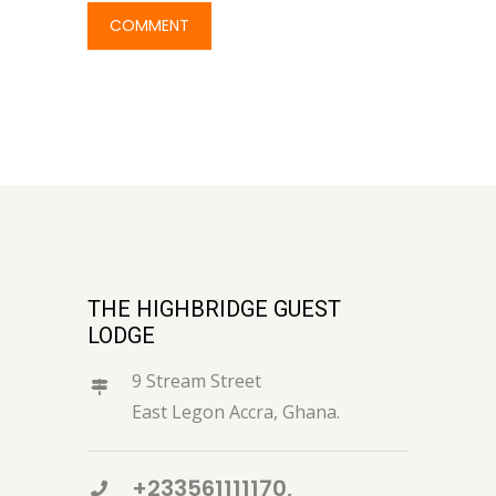
THE HIGHBRIDGE GUEST
LODGE
9 Stream Street
East Legon Accra, Ghana.
+233561111170,