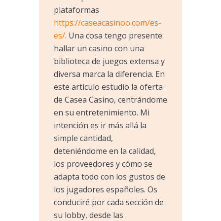
plataformas
https://caseacasinoo.com/es-
es/
. Una cosa tengo presente:
hallar un casino con una
biblioteca de juegos extensa y
diversa marca la diferencia. En
este artículo estudio la oferta
de Casea Casino, centrándome
en su entretenimiento. Mi
intención es ir más allá la
simple cantidad,
deteniéndome en la calidad,
los proveedores y cómo se
adapta todo con los gustos de
los jugadores españoles. Os
conduciré por cada sección de
su lobby, desde las