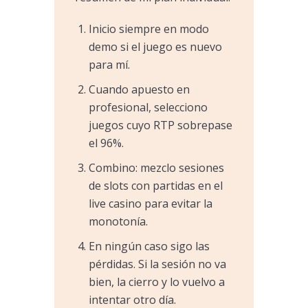
Inicio siempre en modo
demo si el juego es nuevo
para mí.
Cuando apuesto en
profesional, selecciono
juegos cuyo RTP sobrepase
el 96%.
Combino: mezclo sesiones
de slots con partidas en el
live casino para evitar la
monotonía.
En ningún caso sigo las
pérdidas. Si la sesión no va
bien, la cierro y lo vuelvo a
intentar otro día.