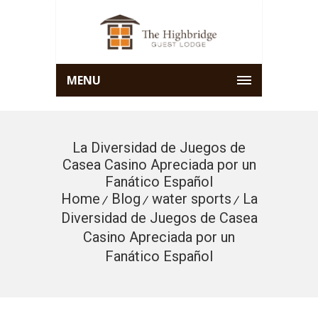
MENU
La Diversidad de Juegos de
Casea Casino Apreciada por un
Fanático Español
Home
Blog
water sports
La
Diversidad de Juegos de Casea
Casino Apreciada por un
Fanático Español