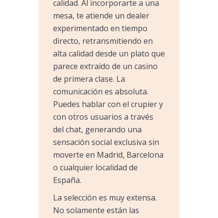
calidad. Al incorporarte a una
mesa, te atiende un dealer
experimentado en tiempo
directo, retransmitiendo en
alta calidad desde un plato que
parece extraído de un casino
de primera clase. La
comunicación es absoluta.
Puedes hablar con el crupier y
con otros usuarios a través
del chat, generando una
sensación social exclusiva sin
moverte en Madrid, Barcelona
o cualquier localidad de
España.
La selección es muy extensa.
No solamente están las