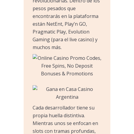
revolucionarias. Dentro de los
pesos pesados que
encontrarás en la plataforma
están NetEnt, Play’n GO,
Pragmatic Play, Evolution
Gaming (para el live casino) y
muchos más.
Cada desarrollador tiene su
propia huella distintiva.
Mientras unos se enfocan en
slots con tramas profundas,