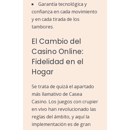
Garantía tecnológica y
confianza en cada movimiento
y en cada tirada de los
tambores.
El Cambio del
Casino Online:
Fidelidad en el
Hogar
Se trata de quizá el apartado
más llamativo de Casea
Casino. Los juegos con crupier
en vivo han revolucionado las
reglas del ámbito, y aquí la
implementación es de gran