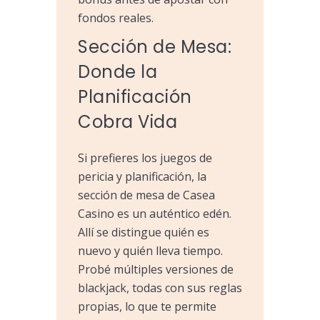
fondos reales.
Sección de Mesa:
Donde la
Planificación
Cobra Vida
Si prefieres los juegos de
pericia y planificación, la
sección de mesa de Casea
Casino es un auténtico edén.
Allí se distingue quién es
nuevo y quién lleva tiempo.
Probé múltiples versiones de
blackjack, todas con sus reglas
propias, lo que te permite