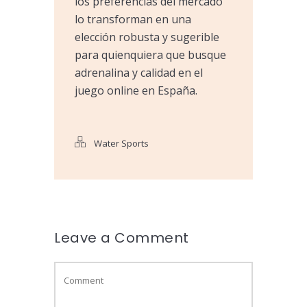
los preferencias del mercado
lo transforman en una
elección robusta y sugerible
para quienquiera que busque
adrenalina y calidad en el
juego online en España.
Water Sports
Leave a Comment