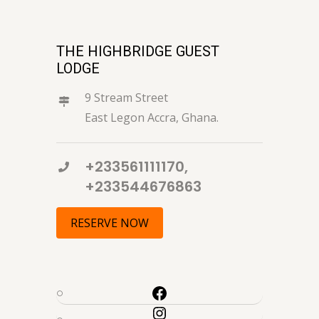
THE HIGHBRIDGE GUEST
LODGE
9 Stream Street
East Legon Accra, Ghana.
+233561111170,
+233544676863
RESERVE NOW