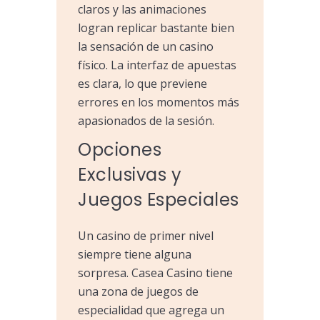
claros y las animaciones
logran replicar bastante bien
la sensación de un casino
físico. La interfaz de apuestas
es clara, lo que previene
errores en los momentos más
apasionados de la sesión.
Opciones
Exclusivas y
Juegos Especiales
Un casino de primer nivel
siempre tiene alguna
sorpresa. Casea Casino tiene
una zona de juegos de
especialidad que agrega un