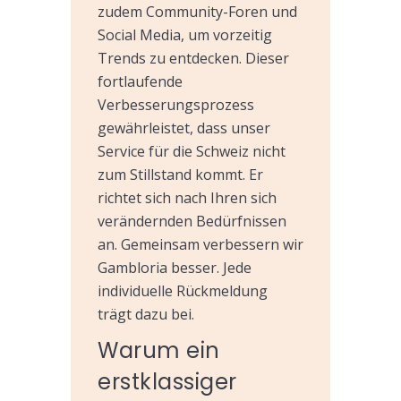
zudem Community-Foren und
Social Media, um vorzeitig
Trends zu entdecken. Dieser
fortlaufende
Verbesserungsprozess
gewährleistet, dass unser
Service für die Schweiz nicht
zum Stillstand kommt. Er
richtet sich nach Ihren sich
verändernden Bedürfnissen
an. Gemeinsam verbessern wir
Gambloria besser. Jede
individuelle Rückmeldung
trägt dazu bei.
Warum ein
erstklassiger