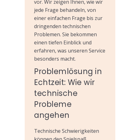
vor. Wir zeigen Ihnen, wie wir
jede Frage behandeln, von
einer einfachen Frage bis zur
dringenden technischen
Problemen. Sie bekommen
einen tiefen Einblick und
erfahren, was unseren Service
besonders macht.
Problemlösung in
Echtzeit: Wie wir
technische
Probleme
angehen
Technische Schwierigkeiten
können den Spielspaß