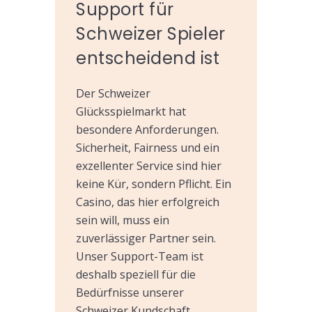
Support für
Schweizer Spieler
entscheidend ist
Der Schweizer
Glücksspielmarkt hat
besondere Anforderungen.
Sicherheit, Fairness und ein
exzellenter Service sind hier
keine Kür, sondern Pflicht. Ein
Casino, das hier erfolgreich
sein will, muss ein
zuverlässiger Partner sein.
Unser Support-Team ist
deshalb speziell für die
Bedürfnisse unserer
Schweizer Kundschaft