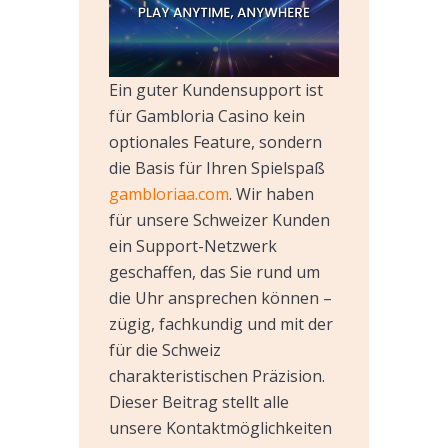
Ein guter Kundensupport ist
für Gambloria Casino kein
optionales Feature, sondern
die Basis für Ihren Spielspaß
gambloriaa.com
. Wir haben
für unsere Schweizer Kunden
ein Support-Netzwerk
geschaffen, das Sie rund um
die Uhr ansprechen können –
zügig, fachkundig und mit der
für die Schweiz
charakteristischen Präzision.
Dieser Beitrag stellt alle
unsere Kontaktmöglichkeiten