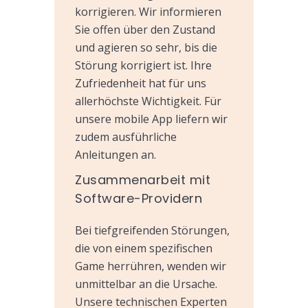
korrigieren. Wir informieren
Sie offen über den Zustand
und agieren so sehr, bis die
Störung korrigiert ist. Ihre
Zufriedenheit hat für uns
allerhöchste Wichtigkeit. Für
unsere mobile App liefern wir
zudem ausführliche
Anleitungen an.
Zusammenarbeit mit
Software-Providern
Bei tiefgreifenden Störungen,
die von einem spezifischen
Game herrühren, wenden wir
unmittelbar an die Ursache.
Unsere technischen Experten