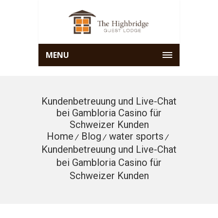
MENU
Kundenbetreuung und Live-Chat
bei Gambloria Casino für
Schweizer Kunden
Home
Blog
water sports
Kundenbetreuung und Live-Chat
bei Gambloria Casino für
Schweizer Kunden