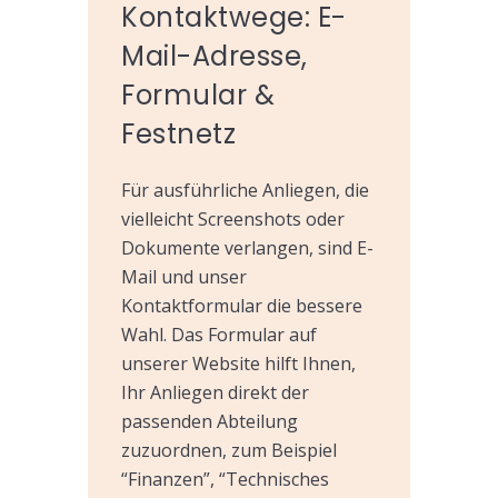
Kontaktwege: E-
Mail-Adresse,
Formular &
Festnetz
Für ausführliche Anliegen, die
vielleicht Screenshots oder
Dokumente verlangen, sind E-
Mail und unser
Kontaktformular die bessere
Wahl. Das Formular auf
unserer Website hilft Ihnen,
Ihr Anliegen direkt der
passenden Abteilung
zuzuordnen, zum Beispiel
“Finanzen”, “Technisches