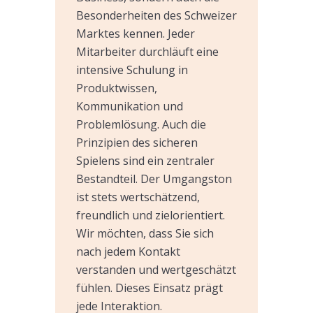
Besonderheiten des Schweizer
Marktes kennen. Jeder
Mitarbeiter durchläuft eine
intensive Schulung in
Produktwissen,
Kommunikation und
Problemlösung. Auch die
Prinzipien des sicheren
Spielens sind ein zentraler
Bestandteil. Der Umgangston
ist stets wertschätzend,
freundlich und zielorientiert.
Wir möchten, dass Sie sich
nach jedem Kontakt
verstanden und wertgeschätzt
fühlen. Dieses Einsatz prägt
jede Interaktion.