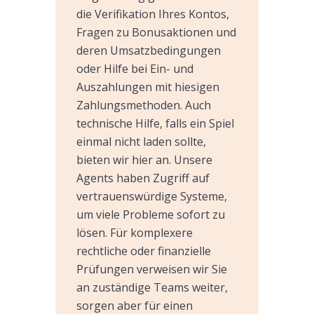
die Verifikation Ihres Kontos,
Fragen zu Bonusaktionen und
deren Umsatzbedingungen
oder Hilfe bei Ein- und
Auszahlungen mit hiesigen
Zahlungsmethoden. Auch
technische Hilfe, falls ein Spiel
einmal nicht laden sollte,
bieten wir hier an. Unsere
Agents haben Zugriff auf
vertrauenswürdige Systeme,
um viele Probleme sofort zu
lösen. Für komplexere
rechtliche oder finanzielle
Prüfungen verweisen wir Sie
an zuständige Teams weiter,
sorgen aber für einen