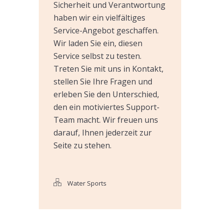
Sicherheit und Verantwortung
haben wir ein vielfältiges
Service-Angebot geschaffen.
Wir laden Sie ein, diesen
Service selbst zu testen.
Treten Sie mit uns in Kontakt,
stellen Sie Ihre Fragen und
erleben Sie den Unterschied,
den ein motiviertes Support-
Team macht. Wir freuen uns
darauf, Ihnen jederzeit zur
Seite zu stehen.
Water Sports