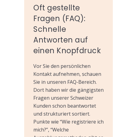
Oft gestellte
Fragen (FAQ):
Schnelle
Antworten auf
einen Knopfdruck
Vor Sie den persönlichen
Kontakt aufnehmen, schauen
Sie in unseren FAQ-Bereich.
Dort haben wir die gängigsten
Fragen unserer Schweizer
Kunden schon beantwortet
und strukturiert sortiert.
Punkte wie “Wie registriere ich
mich?”, “Welche