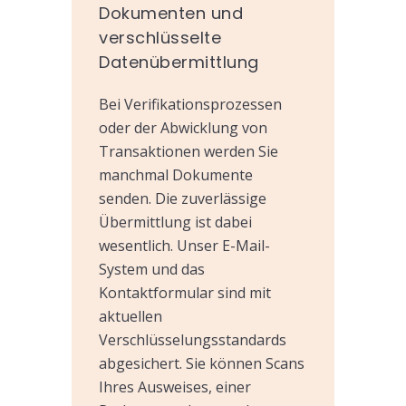
Dokumenten und
verschlüsselte
Datenübermittlung
Bei Verifikationsprozessen
oder der Abwicklung von
Transaktionen werden Sie
manchmal Dokumente
senden. Die zuverlässige
Übermittlung ist dabei
wesentlich. Unser E-Mail-
System und das
Kontaktformular sind mit
aktuellen
Verschlüsselungsstandards
abgesichert. Sie können Scans
Ihres Ausweises, einer