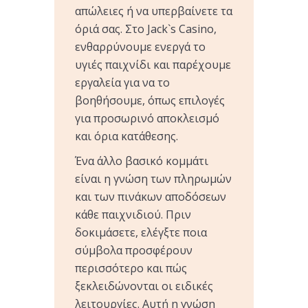
απώλειες ή να υπερβαίνετε τα
όριά σας. Στο Jack`s Casino,
ενθαρρύνουμε ενεργά το
υγιές παιχνίδι και παρέχουμε
εργαλεία για να το
βοηθήσουμε, όπως επιλογές
για προσωρινό αποκλεισμό
και όρια κατάθεσης.
Ένα άλλο βασικό κομμάτι
είναι η γνώση των πληρωμών
και των πινάκων αποδόσεων
κάθε παιχνιδιού. Πριν
δοκιμάσετε, ελέγξτε ποια
σύμβολα προσφέρουν
περισσότερο και πώς
ξεκλειδώνονται οι ειδικές
λειτουργίες. Αυτή η γνώση