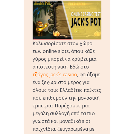
Καλωσορίσατε στον χώρο
των online slots, όπου κάθε
γύρος μπορεί να κρύβει μια
απίστευτη νίκη. Εδώ στο
τζόγος jack`s casino
, φτιάξαμε
ένα ξεχωριστό μέρος για
όλους τους Ελλαδίτες παίκτες
που επιθυμούν την μοναδική
εμπειρία. Παρέχουμε μια
μεγάλη συλλογή από τα πιο
γνωστά και μοναδικά slot
παιχνίδια, ζευγαρωμένα με