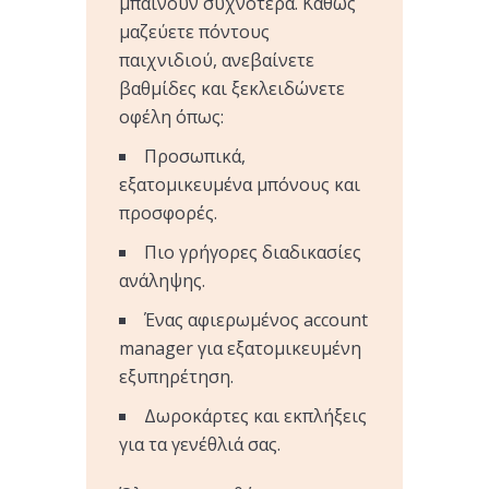
μπαίνουν συχνότερα. Καθώς
μαζεύετε πόντους
παιχνιδιού, ανεβαίνετε
βαθμίδες και ξεκλειδώνετε
οφέλη όπως:
Προσωπικά,
εξατομικευμένα μπόνους και
προσφορές.
Πιο γρήγορες διαδικασίες
ανάληψης.
Ένας αφιερωμένος account
manager για εξατομικευμένη
εξυπηρέτηση.
Δωροκάρτες και εκπλήξεις
για τα γενέθλιά σας.