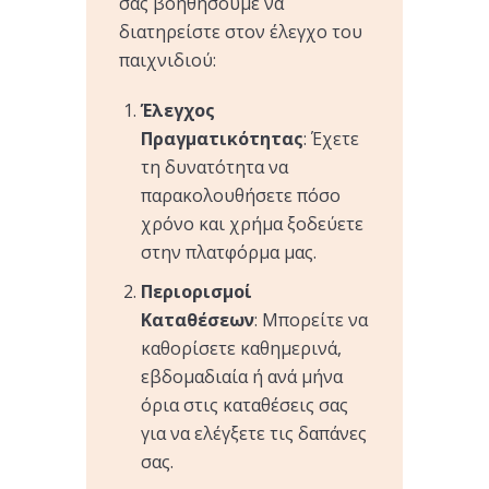
σας βοηθήσουμε να
διατηρείστε στον έλεγχο του
παιχνιδιού:
Έλεγχος
Πραγματικότητας
: Έχετε
τη δυνατότητα να
παρακολουθήσετε πόσο
χρόνο και χρήμα ξοδεύετε
στην πλατφόρμα μας.
Περιορισμοί
Καταθέσεων
: Μπορείτε να
καθορίσετε καθημερινά,
εβδομαδιαία ή ανά μήνα
όρια στις καταθέσεις σας
για να ελέγξετε τις δαπάνες
σας.