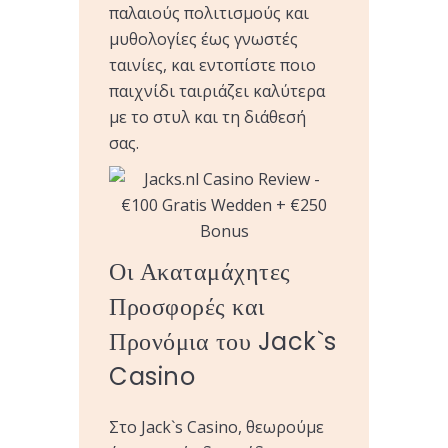
παλαιούς πολιτισμούς και
μυθολογίες έως γνωστές
ταινίες, και εντοπίστε ποιο
παιχνίδι ταιριάζει καλύτερα
με το στυλ και τη διάθεσή
σας.
Οι Ακαταμάχητες
Προσφορές και
Προνόμια του Jack`s
Casino
Στο Jack`s Casino, θεωρούμε