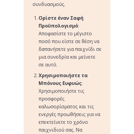
συνδυασμούς.
Ορίστε έναν Σαφή
Προϋπολογισμό
:
Αποφασίστε το μέγιστο
ποσό που είστε σε θέση να
δαπανήσετε για παιχνίδι σε
μια συνεδρία και μείνετε
σε αυτό.
Χρησιμοποιήστε τα
Μπόνους Ευφυώς
:
Χρησιμοποιήστε τις
προσφορές
καλωσορίσματος και τις
ενεργές προωθήσεις για να
επεκτείνετε το χρόνο
παιχνιδιού σας. Να