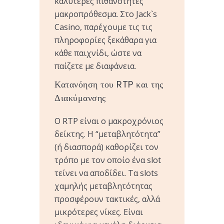
καλύτερες πιθανότητες
μακροπρόθεσμα. Στο Jack`s
Casino, παρέχουμε τις τις
πληροφορίες ξεκάθαρα για
κάθε παιχνίδι, ώστε να
παίζετε με διαφάνεια.
Κατανόηση του RTP και της
Διακύμανσης
Ο RTP είναι ο μακροχρόνιος
δείκτης. Η “μεταβλητότητα”
(ή διασπορά) καθορίζει τον
τρόπο με τον οποίο ένα slot
τείνει να αποδίδει. Τα slots
χαμηλής μεταβλητότητας
προσφέρουν τακτικές, αλλά
μικρότερες νίκες. Είναι