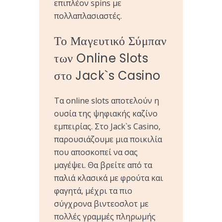
επιπλέον spins με
πολλαπλασιαστές.
Το Μαγευτικό Σύμπαν
των Online Slots
στο Jack`s Casino
Τα online slots αποτελούν η
ουσία της ψηφιακής καζίνο
εμπειρίας. Στο Jack`s Casino,
παρουσιάζουμε μια ποικιλία
που αποσκοπεί να σας
μαγέψει. Θα βρείτε από τα
παλιά κλασικά με φρούτα και
φαγητά, μέχρι τα πιο
σύγχρονα βιντεοσλοτ με
πολλές γραμμές πληρωμής