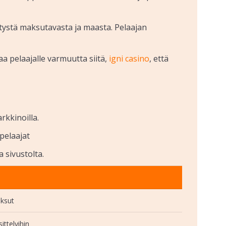
etystä maksutavasta ja maasta. Pelaajan
aa pelaajalle varmuutta siitä,
igni casino
, että
rkkinoilla.
pelaajat
a sivustolta.
ksut
ittelyihin