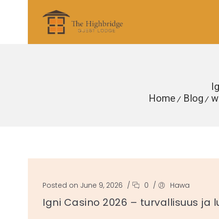
I
Home
Blog
w
Posted on June 9, 2026
/
0
/
Hawa
Igni Casino 2026 – turvallisuus j