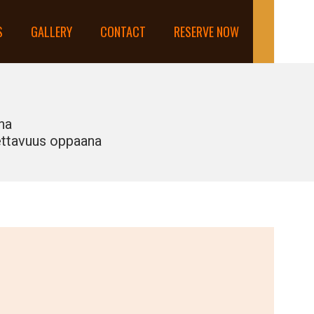
S
GALLERY
CONTACT
RESERVE NOW
na
tettavuus oppaana