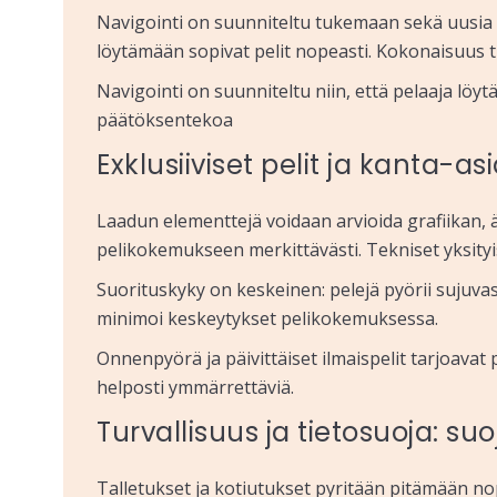
Navigointi on suunniteltu tukemaan sekä uusia pe
löytämään sopivat pelit nopeasti. Kokonaisuus tu
Navigointi on suunniteltu niin, että pelaaja löyt
päätöksentekoa
Exklusiiviset pelit ja kanta-a
Laadun elementtejä voidaan arvioida grafiikan, 
pelikokemukseen merkittävästi. Tekniset yksityi
Suorituskyky on keskeinen: pelejä pyörii sujuvast
minimoi keskeytykset pelikokemuksessa.
Onnenpyörä ja päivittäiset ilmaispelit tarjoava
helposti ymmärrettäviä.
Turvallisuus ja tietosuoja: su
Talletukset ja kotiutukset pyritään pitämään nope