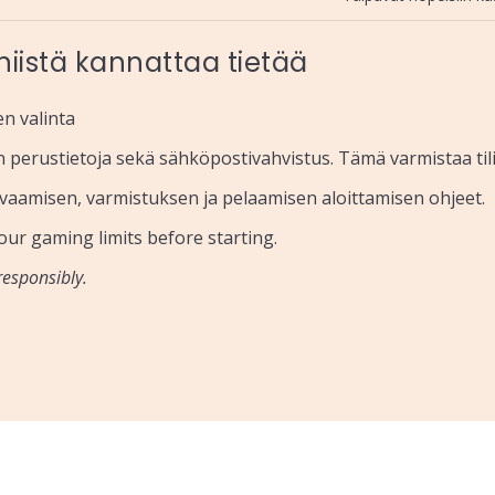
 niistä kannattaa tietää
en valinta
 perustietoja sekä sähköpostivahvistus. Tämä varmistaa tili
 avaamisen, varmistuksen ja pelaamisen aloittamisen ohjeet.
ur gaming limits before starting.
responsibly.