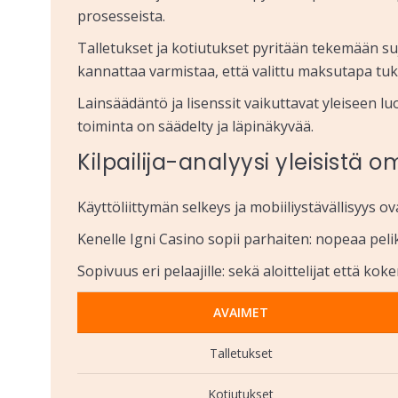
prosesseista.
Talletukset ja kotiutukset pyritään tekemään su
kannattaa varmistaa, että valittu maksutapa tukee
Lainsäädäntö ja lisenssit vaikuttavat yleiseen l
toiminta on säädelty ja läpinäkyvää.
Kilpailija-analyysi yleisistä 
Käyttöliittymän selkeys ja mobiiliystävällisyys o
Kenelle Igni Casino sopii parhaiten: nopeaa pel
Sopivuus eri pelaajille: sekä aloittelijat että ko
AVAIMET
Talletukset
Kotiutukset