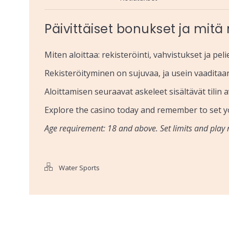
Päivittäiset bonukset ja mitä
Miten aloittaa: rekisteröinti, vahvistukset ja peli
Rekisteröityminen on sujuvaa, ja usein vaaditaan
Aloittamisen seuraavat askeleet sisältävät tilin
Explore the casino today and remember to set yo
Age requirement: 18 and above. Set limits and play 
Water Sports