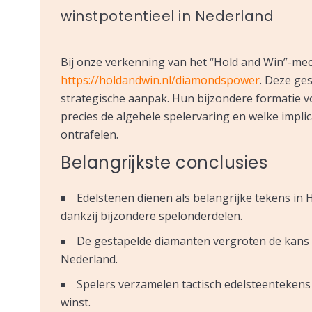
winstpotentieel in Nederland
Bij onze verkenning van het “Hold and Win”-mec
https://holdandwin.nl/diamondspower
. Deze ge
strategische aanpak. Hun bijzondere formatie 
precies de algehele spelervaring en welke impl
ontrafelen.
Belangrijkste conclusies
Edelstenen dienen als belangrijke tekens in
dankzij bijzondere spelonderdelen.
De gestapelde diamanten vergroten de kans 
Nederland.
Spelers verzamelen tactisch edelsteenteken
winst.