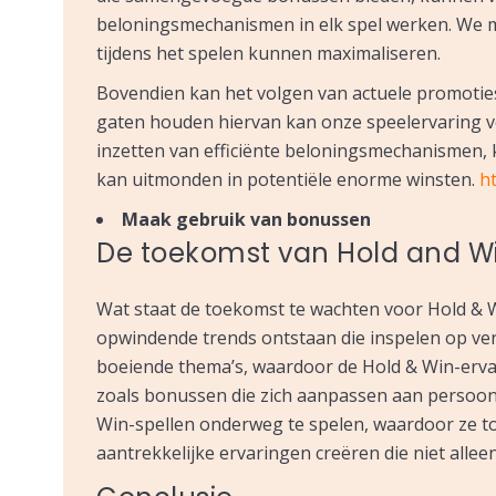
beloningsmechanismen in elk spel werken. We 
tijdens het spelen kunnen maximaliseren.
Bovendien kan het volgen van actuele promotie
gaten houden hiervan kan onze speelervaring ve
inzetten van efficiënte beloningsmechanismen, 
kan uitmonden in potentiële enorme winsten.
h
Maak gebruik van bonussen
De toekomst van Hold and Wi
Wat staat de toekomst te wachten voor Hold & W
opwindende trends ontstaan die inspelen op ve
boeiende thema’s, waardoor de Hold & Win-erva
zoals bonussen die zich aanpassen aan persoonli
Win-spellen onderweg te spelen, waardoor ze t
aantrekkelijke ervaringen creëren die niet alle