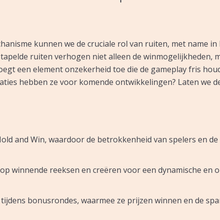
hanisme kunnen we de cruciale rol van ruiten, met name in 
stapelde ruiten verhogen niet alleen de winmogelijkheden, 
voegt een element onzekerheid toe die de gameplay fris ho
icaties hebben ze voor komende ontwikkelingen? Laten we de
 Hold and Win, waardoor de betrokkenheid van spelers en d
op winnende reeksen en creëren voor een dynamische en on
s tijdens bonusrondes, waarmee ze prijzen winnen en de sp