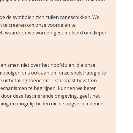
oe de symbolen zich zullen rangschikken. We
n te creëren om onze voordelen te
tief, waardoor we worden gestimuleerd om dieper
nismen niet over het hoofd zien, die onze
 moedigen ons ook aan om onze spelstrategie te
e uitbetaling toeneemt. Daarnaast bevatten
echanismen te begrijpen, kunnen we beter
 door deze fascinerende omgeving, geeft het
ning en mogelijkheden die de oogverblindende