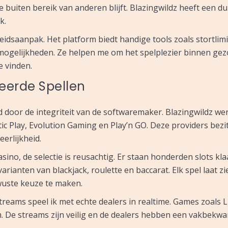
uiten bereik van anderen blijft. Blazingwildz heeft een duid
k.
idsaanpak. Het platform biedt handige tools zoals stortlimie
e mogelijkheden. Ze helpen me om het spelplezier binnen ge
e vinden.
eerde Spellen
 door de integriteit van de softwaremaker. Blazingwildz w
atic Play, Evolution Gaming en Play’n GO. Deze providers b
erlijkheid.
 casino, de selectie is reusachtig. Er staan honderden slots k
rianten van blackjack, roulette en baccarat. Elk spel laat zi
wuste keuze te maken.
streams speel ik met echte dealers in realtime. Games zoals 
m. De streams zijn veilig en de dealers hebben een vakbek