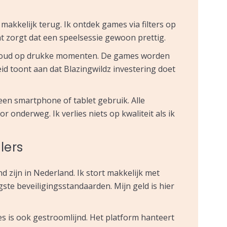
 makkelijk terug. Ik ontdek games via filters op
at zorgt dat een speelsessie gewoon prettig.
derhoud op drukke momenten. De games worden
id toont aan dat Blazingwildz investering doet
een smartphone of tablet gebruik. Alle
 onderweg. Ik verlies niets op kwaliteit als ik
lers
 zijn in Nederland. Ik stort makkelijk met
gste beveiligingsstandaarden. Mijn geld is hier
es is ook gestroomlijnd. Het platform hanteert