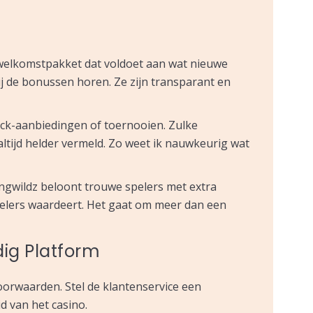
k welkomstpakket dat voldoet aan wat nieuwe
ij de bonussen horen. Ze zijn transparant en
ck-aanbiedingen of toernooien. Zulke
ltijd helder vermeld. Zo weet ik nauwkeurig wat
ngwildz beloont trouwe spelers met extra
spelers waardeert. Het gaat om meer dan een
dig Platform
voorwaarden. Stel de klantenservice een
 van het casino.