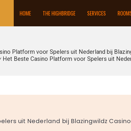
HOME
THE HIGHBRIDGE
SERVICES
ROOM
ino Platform voor Spelers uit Nederland bij Blazi
Het Beste Casino Platform voor Spelers uit Neder
elers uit Nederland bij Blazingwildz Casino