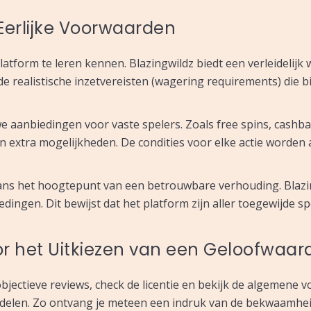
erlijke Voorwaarden
atform te leren kennen. Blazingwildz biedt een verleidelij
de realistische inzetvereisten (wagering requirements) die b
aanbiedingen voor vaste spelers. Zoals free spins, cashba
extra mogelijkheden. De condities voor elke actie worden a
aans het hoogtepunt van een betrouwbare verhouding. Blazi
dingen. Dit bewijst dat het platform zijn aller toegewijde 
oor het Uitkiezen van een Geloofwaar
 objectieve reviews, check de licentie en bekijk de algemene 
delen. Zo ontvang je meteen een indruk van de bekwaamheid