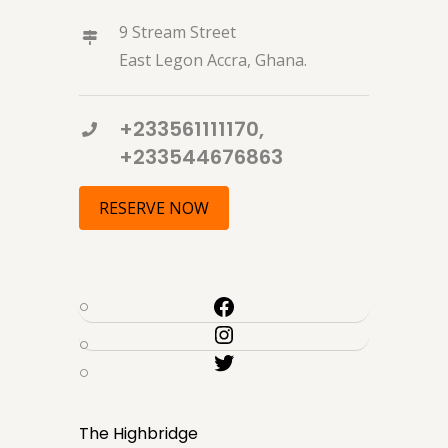
9 Stream Street
East Legon Accra, Ghana.
+233561111170,
+233544676863
RESERVE NOW
The Highbridge