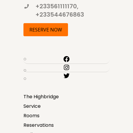
+233561111170,
+233544676863
RESERVE NOW
The Highbridge
Service
Rooms
Reservations