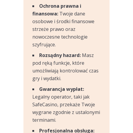
Ochrona prawna i
finansowa:
Twoje dane
osobowe i środki finansowe
strzeże prawo oraz
nowoczesne technologie
szyfrujące.
Rozsądny hazard:
Masz
pod ręką funkcje, które
umożliwiają kontrolować czas
gry i wydatki.
Gwarancja wypłat:
Legalny operator, taki jak
SafeCasino, przekaże Twoje
wygrane zgodnie z ustalonymi
terminami.
Profesjonalna obsługa: