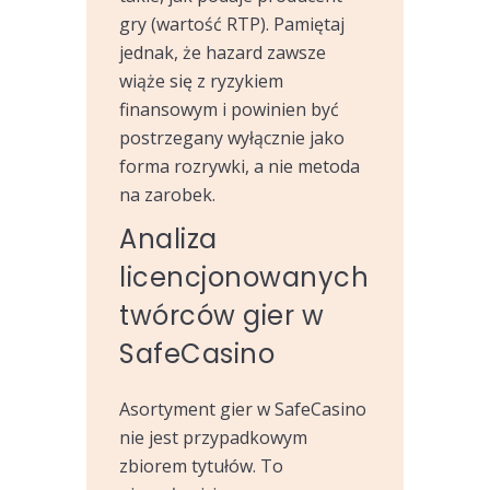
gry (wartość RTP). Pamiętaj
jednak, że hazard zawsze
wiąże się z ryzykiem
finansowym i powinien być
postrzegany wyłącznie jako
forma rozrywki, a nie metoda
na zarobek.
Analiza
licencjonowanych
twórców gier w
SafeCasino
Asortyment gier w SafeCasino
nie jest przypadkowym
zbiorem tytułów. To