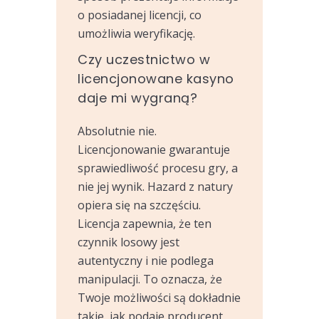
o posiadanej licencji, co
umożliwia weryfikację.
Czy uczestnictwo w
licencjonowane kasyno
daje mi wygraną?
Absolutnie nie.
Licencjonowanie gwarantuje
sprawiedliwość procesu gry, a
nie jej wynik. Hazard z natury
opiera się na szczęściu.
Licencja zapewnia, że ten
czynnik losowy jest
autentyczny i nie podlega
manipulacji. To oznacza, że
Twoje możliwości są dokładnie
takie, jak podaje producent