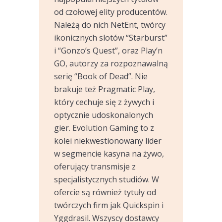
od czołowej elity producentów.
Należą do nich NetEnt, twórcy
ikonicznych slotów “Starburst”
i “Gonzo’s Quest”, oraz Play’n
GO, autorzy za rozpoznawalną
serię “Book of Dead”. Nie
brakuje też Pragmatic Play,
który cechuje się z żywych i
optycznie udoskonalonych
gier. Evolution Gaming to z
kolei niekwestionowany lider
w segmencie kasyna na żywo,
oferujący transmisje z
specjalistycznych studiów. W
ofercie są również tytuły od
twórczych firm jak Quickspin i
Yggdrasil. Wszyscy dostawcy