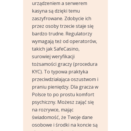
urządzeniem a serwerem
kasyna są dzięki temu
zaszyfrowane. Zdobycie ich
przez osoby trzecie staje się
bardzo trudne. Regulatorzy
wymagają też od operatorów,
takich jak SafeCasino,
surowiej weryfikacji
tożsamości graczy (procedura
KYC). To typowa praktyka
przeciwdziałająca oszustwom i
praniu pieniędzy. Dla gracza w
Polsce to po prostu komfort
psychiczny. Możesz zająć się
na rozrywce, mając
świadomość, że Twoje dane
osobowe i środki na koncie są