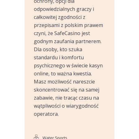
ochrony, opcji dla
odpowiedzialnych graczy i
całkowitej zgodności z
przepisami z polskim prawem
czyni, że SafeCasino jest
godnym zaufania partnerem.
Dla osoby, kto szuka
standardu i komfortu
psychicznego w świecie kasyn
online, to ważna kwestia.
Masz możliwość nareszcie
skoncentrować się na samej
zabawie, nie tracąc czasu na
wątpliwości o wiarygodność
operatora.
Water Sports