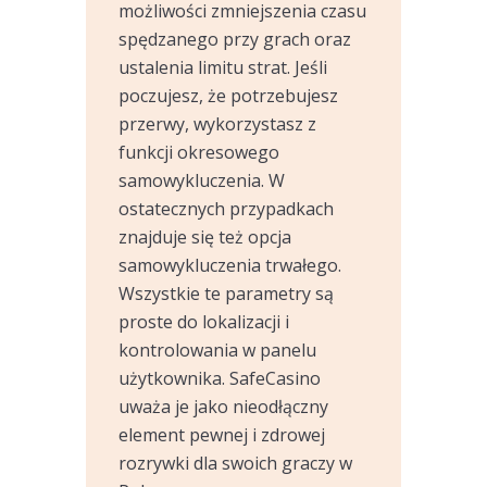
możliwości zmniejszenia czasu
spędzanego przy grach oraz
ustalenia limitu strat. Jeśli
poczujesz, że potrzebujesz
przerwy, wykorzystasz z
funkcji okresowego
samowykluczenia. W
ostatecznych przypadkach
znajduje się też opcja
samowykluczenia trwałego.
Wszystkie te parametry są
proste do lokalizacji i
kontrolowania w panelu
użytkownika. SafeCasino
uważa je jako nieodłączny
element pewnej i zdrowej
rozrywki dla swoich graczy w