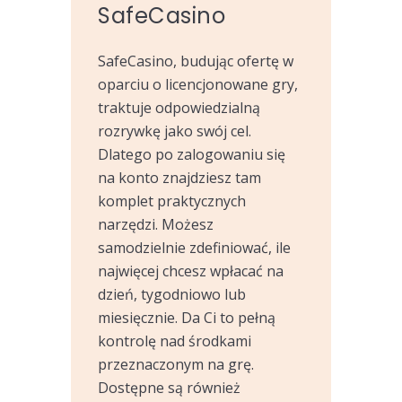
SafeCasino
SafeCasino, budując ofertę w
oparciu o licencjonowane gry,
traktuje odpowiedzialną
rozrywkę jako swój cel.
Dlatego po zalogowaniu się
na konto znajdziesz tam
komplet praktycznych
narzędzi. Możesz
samodzielnie zdefiniować, ile
najwięcej chcesz wpłacać na
dzień, tygodniowo lub
miesięcznie. Da Ci to pełną
kontrolę nad środkami
przeznaczonym na grę.
Dostępne są również