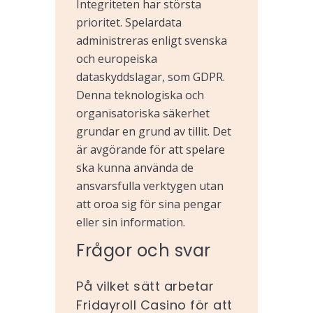
Integriteten har största
prioritet. Spelardata
administreras enligt svenska
och europeiska
dataskyddslagar, som GDPR.
Denna teknologiska och
organisatoriska säkerhet
grundar en grund av tillit. Det
är avgörande för att spelare
ska kunna använda de
ansvarsfulla verktygen utan
att oroa sig för sina pengar
eller sin information.
Frågor och svar
På vilket sätt arbetar
Fridayroll Casino för att