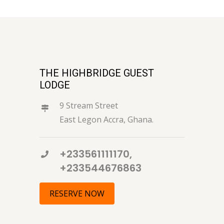
THE HIGHBRIDGE GUEST
LODGE
9 Stream Street
East Legon Accra, Ghana.
+233561111170,
+233544676863
RESERVE NOW