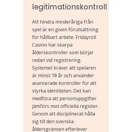
legitimationskontroll
Att hindra minderåriga från
spel är en given förutsättning
för hållbart arbete. Fridayroll
Casino har skarpa
ålderskontroller som börjar
redan vid registrering.
Systemet kräver att spelaren
är minst 18 år och använder
avancerade kontroller för att
styrka identiteten. Det kan
medföra att personuppgifter
jämförs mot officiella register.
Genom att disciplinerat hålla
sig till den svenska
åldersgränsen efterlever