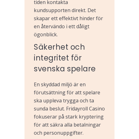
tiden kontakta
kundsupporten direkt. Det
skapar ett effektivt hinder för
en återvändo i ett dåligt
ögonblick.
Säkerhet och
integritet för
svenska spelare
En skyddad miljö är en
förutsättning för att spelare
ska uppleva trygga och ta
sunda beslut. Fridayroll Casino
fokuserar på stark kryptering
för att säkra alla betalningar
och personuppgifter.