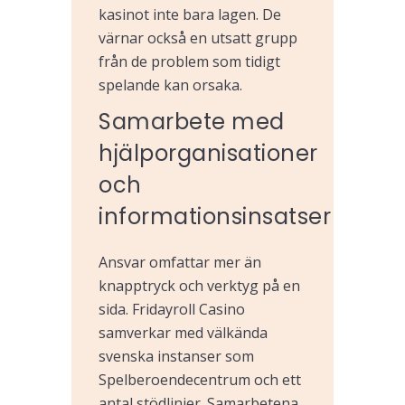
kasinot inte bara lagen. De
värnar också en utsatt grupp
från de problem som tidigt
spelande kan orsaka.
Samarbete med
hjälporganisationer
och
informationsinsatser
Ansvar omfattar mer än
knapptryck och verktyg på en
sida. Fridayroll Casino
samverkar med välkända
svenska instanser som
Spelberoendecentrum och ett
antal stödlinjer. Samarbetena