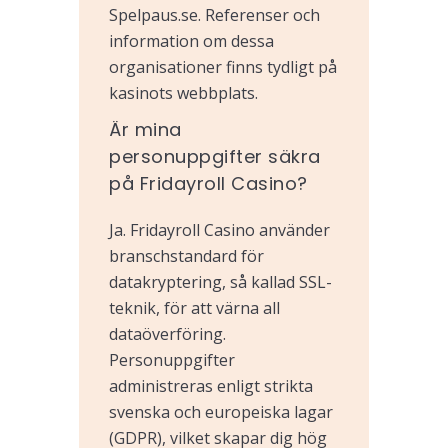
Spelpaus.se. Referenser och
information om dessa
organisationer finns tydligt på
kasinots webbplats.
Är mina
personuppgifter säkra
på Fridayroll Casino?
Ja. Fridayroll Casino använder
branschstandard för
datakryptering, så kallad SSL-
teknik, för att värna all
dataöverföring.
Personuppgifter
administreras enligt strikta
svenska och europeiska lagar
(GDPR), vilket skapar dig hög