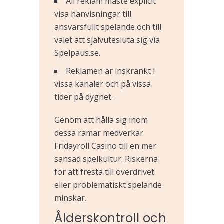
All reklam måste explicit
visa hänvisningar till
ansvarsfullt spelande och till
valet att självutesluta sig via
Spelpaus.se.
Reklamen är inskränkt i
vissa kanaler och på vissa
tider på dygnet.
Genom att hålla sig inom
dessa ramar medverkar
Fridayroll Casino till en mer
sansad spelkultur. Riskerna
för att fresta till överdrivet
eller problematiskt spelande
minskar.
Ålderskontroll och