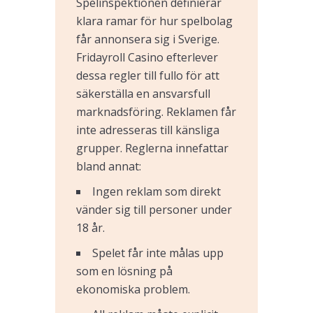
Spelinspektionen definierar
klara ramar för hur spelbolag
får annonsera sig i Sverige.
Fridayroll Casino efterlever
dessa regler till fullo för att
säkerställa en ansvarsfull
marknadsföring. Reklamen får
inte adresseras till känsliga
grupper. Reglerna innefattar
bland annat:
Ingen reklam som direkt
vänder sig till personer under
18 år.
Spelet får inte målas upp
som en lösning på
ekonomiska problem.