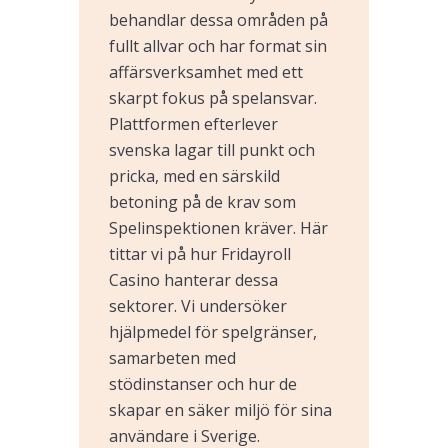
behandlar dessa områden på
fullt allvar och har format sin
affärsverksamhet med ett
skarpt fokus på spelansvar.
Plattformen efterlever
svenska lagar till punkt och
pricka, med en särskild
betoning på de krav som
Spelinspektionen kräver. Här
tittar vi på hur Fridayroll
Casino hanterar dessa
sektorer. Vi undersöker
hjälpmedel för spelgränser,
samarbeten med
stödinstanser och hur de
skapar en säker miljö för sina
användare i Sverige.