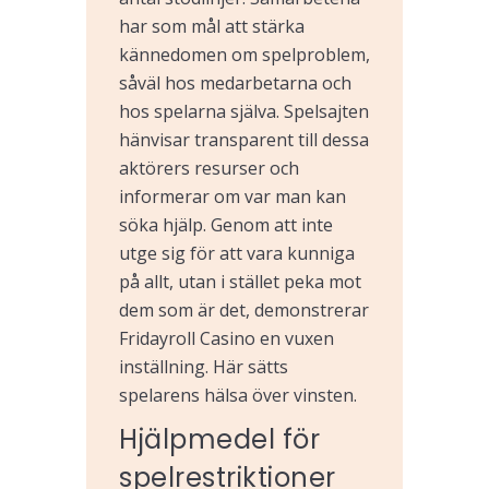
har som mål att stärka
kännedomen om spelproblem,
såväl hos medarbetarna och
hos spelarna själva. Spelsajten
hänvisar transparent till dessa
aktörers resurser och
informerar om var man kan
söka hjälp. Genom att inte
utge sig för att vara kunniga
på allt, utan i stället peka mot
dem som är det, demonstrerar
Fridayroll Casino en vuxen
inställning. Här sätts
spelarens hälsa över vinsten.
Hjälpmedel för
spelrestriktioner