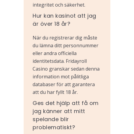
integritet och säkerhet.
Hur kan kasinot att jag
är över 18 år?
När du registrerar dig måste
du lämna ditt personnummer
eller andra officiella
identitetsdata. Fridayroll
Casino granskar sedan denna
information mot pålitliga
databaser för att garantera
att du har fyllt 18 år.
Ges det hjälp att få om
jag känner att mitt
spelande blir
problematiskt?