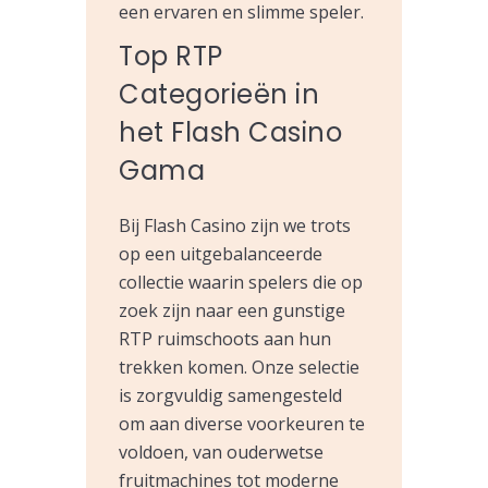
een ervaren en slimme speler.
Top RTP
Categorieën in
het Flash Casino
Gama
Bij Flash Casino zijn we trots
op een uitgebalanceerde
collectie waarin spelers die op
zoek zijn naar een gunstige
RTP ruimschoots aan hun
trekken komen. Onze selectie
is zorgvuldig samengesteld
om aan diverse voorkeuren te
voldoen, van ouderwetse
fruitmachines tot moderne