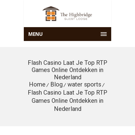
MENU
Flash Casino Laat Je Top RTP
Games Online Ontdekken in
Nederland
Home
Blog
water sports
Flash Casino Laat Je Top RTP
Games Online Ontdekken in
Nederland