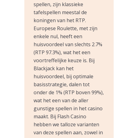
spellen, zijn klassieke
tafelspellen meestal de
koningen van het RTP.
Europese Roulette, met zijn
enkele nul, heeft een
huisvoordeel van slechts 2.7%
(RTP 97.3%), wat het een
voortreffelijke keuze is. Bij
Blackjack kan het
huisvoordeel, bij optimale
basisstrategie, dalen tot
onder de 1% (RTP boven 99%),
wat het een van de aller
gunstige spellen in het casino
maakt. Bij Flash Casino
hebben we talloze varianten
van deze spellen aan, zowel in