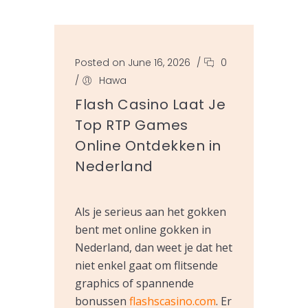
Posted on June 16, 2026
/
0
/
Hawa
Flash Casino Laat Je
Top RTP Games
Online Ontdekken in
Nederland
Als je serieus aan het gokken
bent met online gokken in
Nederland, dan weet je dat het
niet enkel gaat om flitsende
graphics of spannende
bonussen
flashscasino.com
. Er