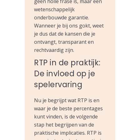
geen holle frase is, maar een
wetenschappelijk
onderbouwde garantie.
Wanneer je bij ons gokt, weet
je dus dat de kansen die je
ontvangt, transparant en
rechtvaardig zijn.
RTP in de praktijk:
De invloed op je
spelervaring
Nu je begrijpt wat RTP is en
waar je de beste percentages
kunt vinden, is de volgende
stap het begrijpen van de
praktische implicaties. RTP is