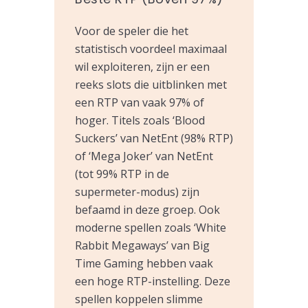
Voor de speler die het
statistisch voordeel maximaal
wil exploiteren, zijn er een
reeks slots die uitblinken met
een RTP van vaak 97% of
hoger. Titels zoals ‘Blood
Suckers’ van NetEnt (98% RTP)
of ‘Mega Joker’ van NetEnt
(tot 99% RTP in de
supermeter-modus) zijn
befaamd in deze groep. Ook
moderne spellen zoals ‘White
Rabbit Megaways’ van Big
Time Gaming hebben vaak
een hoge RTP-instelling. Deze
spellen koppelen slimme