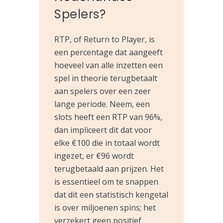
Spelers?
RTP, of Return to Player, is
een percentage dat aangeeft
hoeveel van alle inzetten een
spel in theorie terugbetaalt
aan spelers over een zeer
lange periode. Neem, een
slots heeft een RTP van 96%,
dan impliceert dit dat voor
elke €100 die in totaal wordt
ingezet, er €96 wordt
terugbetaald aan prijzen. Het
is essentieel om te snappen
dat dit een statistisch kengetal
is over miljoenen spins; het
verzekert geen positief