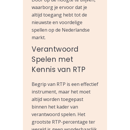
waarborg je ervoor dat je
altijd toegang hebt tot de
nieuwste en voordelige
spellen op de Nederlandse
markt.
Verantwoord
Spelen met
Kennis van RTP
Begrip van RTP is een effectief
instrument, maar het moet
altijd worden toegepast
binnen het kader van
verantwoord spelen. Het
grootste RTP-percentage ter
wereld is geen wonderbaarlijk