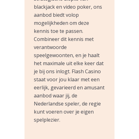
blackjack en video poker, ons
aanbod biedt volop
mogelijkheden om deze
kennis toe te passen.
Combineer dit kennis met
verantwoorde
speelgewoonten, en je haalt
het maximale uit elke keer dat
je bij ons inlogt. Flash Casino
staat voor jou klaar met een
eerlijk, gevarieerd en amusant
aanbod waar jij, de
Nederlandse speler, de regie
kunt voeren over je eigen
spelplezier.