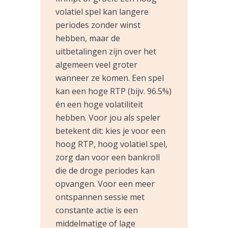
volatiel spel kan langere
periodes zonder winst
hebben, maar de
uitbetalingen zijn over het
algemeen veel groter
wanneer ze komen. Een spel
kan een hoge RTP (bijv. 96.5%)
én een hoge volatiliteit
hebben. Voor jou als speler
betekent dit: kies je voor een
hoog RTP, hoog volatiel spel,
zorg dan voor een bankroll
die de droge periodes kan
opvangen. Voor een meer
ontspannen sessie met
constante actie is een
middelmatige of lage