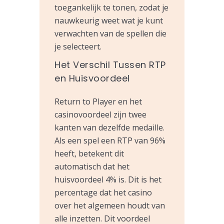
toegankelijk te tonen, zodat je
nauwkeurig weet wat je kunt
verwachten van de spellen die
je selecteert.
Het Verschil Tussen RTP
en Huisvoordeel
Return to Player en het
casinovoordeel zijn twee
kanten van dezelfde medaille.
Als een spel een RTP van 96%
heeft, betekent dit
automatisch dat het
huisvoordeel 4% is. Dit is het
percentage dat het casino
over het algemeen houdt van
alle inzetten. Dit voordeel