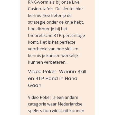
RNG-vorm als bij onze Live
Casino-tafels. De sleutel hier
kennis: hoe beter je de
strategie onder de knie hebt,
hoe dichter je bij het
theoretische RTP-percentage
komt. Het is het perfecte
voorbeeld van hoe skill en
kennis je kansen werkelijk
kunnen verbeteren.
Video Poker: Waarin Skill
en RTP Hand in Hand
Gaan
Video Poker is een andere
categorie waar Nederlandse
spelers hun winst uit kunnen