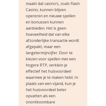
maakt dat casino’s, zoals Flash
Casino, kunnen blijven
opereren en nieuwe spellen
en bonussen kunnen
aanbieden. Het is geen
hoeveelheid dat van elke
afzonderlijke transactie wordt
afgepakt, maar een
langetermijncijfer. Door te
kiezen voor spellen met een
hogere RTP, verklein je
effectief het huisvoordeel
waarmee je te maken hebt. In
plaats van een vijand, kun je
het huisvoordeel beter
opvatten als een
onontkoombare