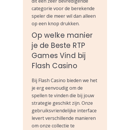
dit een zeer bevredigende
categorie voor de berekende
speler die meer wil dan alleen
op een knop drukken.
Op welke manier
je de Beste RTP
Games Vind bij
Flash Casino
Bij Flash Casino bieden we het
je erg eenvoudig om de
spellen te vinden die bij jouw
strategie geschikt zijn. Onze
gebruiksvriendelijke interface
levert verschillende manieren
om onze collectie te