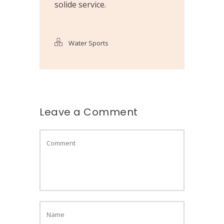
solide service.
Water Sports
Leave a Comment