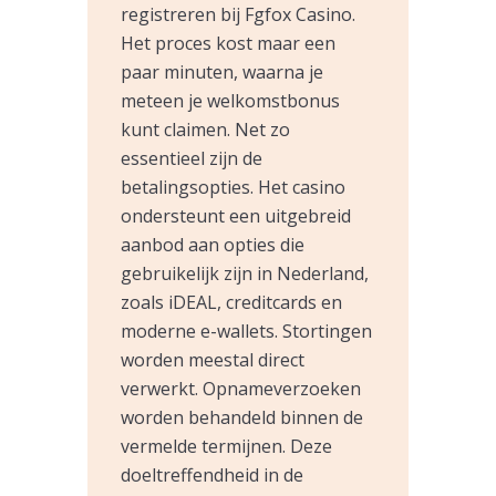
registreren bij Fgfox Casino.
Het proces kost maar een
paar minuten, waarna je
meteen je welkomstbonus
kunt claimen. Net zo
essentieel zijn de
betalingsopties. Het casino
ondersteunt een uitgebreid
aanbod aan opties die
gebruikelijk zijn in Nederland,
zoals iDEAL, creditcards en
moderne e-wallets. Stortingen
worden meestal direct
verwerkt. Opnameverzoeken
worden behandeld binnen de
vermelde termijnen. Deze
doeltreffendheid in de