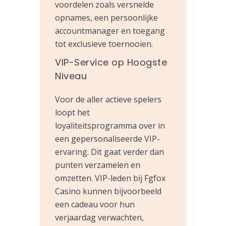
voordelen zoals versnelde
opnames, een persoonlijke
accountmanager en toegang
tot exclusieve toernooien.
VIP-Service op Hoogste
Niveau
Voor de aller actieve spelers
loopt het
loyaliteitsprogramma over in
een gepersonaliseerde VIP-
ervaring. Dit gaat verder dan
punten verzamelen en
omzetten. VIP-leden bij Fgfox
Casino kunnen bijvoorbeeld
een cadeau voor hun
verjaardag verwachten,