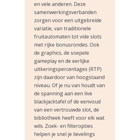
en vele anderen. Deze
samenwerkingsverbanden
zorgen voor een uitgebreide
variatie, van traditionele
fruitautomaten tot vide slots
met rijke bonusrondes. Ook
de graphics, de soepele
gameplay en de eerlijke
uitkeringspercentages (RTP)
zijn daardoor van hoogstaand
niveau. Of je nu van houdt van
de spanning aan een live
blackjacktafel of de eenvoud
van een vertrouwde slot, de
bibliotheek heeft voor elk wat
wils. Zoek- en filteropties
helpen je snel je lievelings