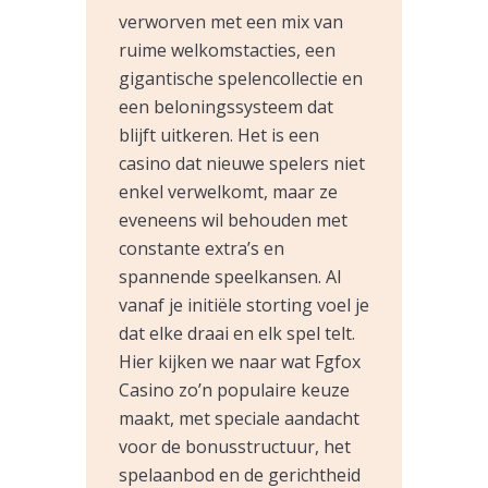
verworven met een mix van
ruime welkomstacties, een
gigantische spelencollectie en
een beloningssysteem dat
blijft uitkeren. Het is een
casino dat nieuwe spelers niet
enkel verwelkomt, maar ze
eveneens wil behouden met
constante extra’s en
spannende speelkansen. Al
vanaf je initiële storting voel je
dat elke draai en elk spel telt.
Hier kijken we naar wat Fgfox
Casino zo’n populaire keuze
maakt, met speciale aandacht
voor de bonusstructuur, het
spelaanbod en de gerichtheid