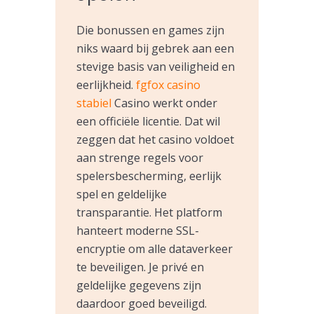
Die bonussen en games zijn
niks waard bij gebrek aan een
stevige basis van veiligheid en
eerlijkheid.
fgfox casino
stabiel
Casino werkt onder
een officiële licentie. Dat wil
zeggen dat het casino voldoet
aan strenge regels voor
spelersbescherming, eerlijk
spel en geldelijke
transparantie. Het platform
hanteert moderne SSL-
encryptie om alle dataverkeer
te beveiligen. Je privé en
geldelijke gegevens zijn
daardoor goed beveiligd.