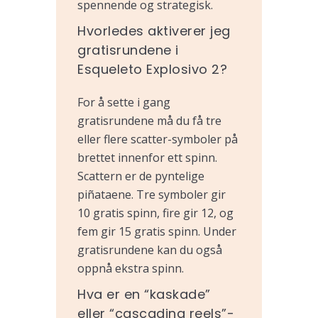
spennende og strategisk.
Hvorledes aktiverer jeg
gratisrundene i
Esqueleto Explosivo 2?
For å sette i gang
gratisrundene må du få tre
eller flere scatter-symboler på
brettet innenfor ett spinn.
Scattern er de pyntelige
piñataene. Tre symboler gir
10 gratis spinn, fire gir 12, og
fem gir 15 gratis spinn. Under
gratisrundene kan du også
oppnå ekstra spinn.
Hva er en “kaskade”
eller “cascading reels”-