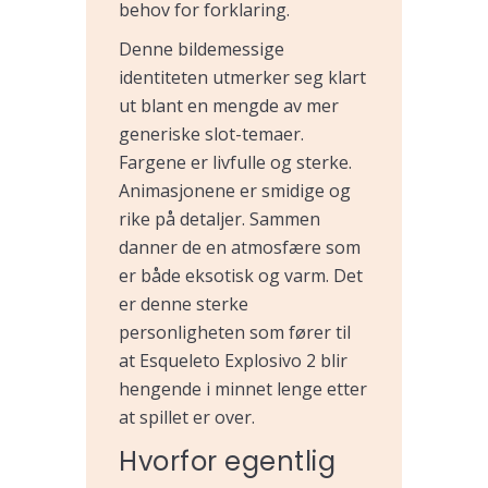
behov for forklaring.
Denne bildemessige
identiteten utmerker seg klart
ut blant en mengde av mer
generiske slot-temaer.
Fargene er livfulle og sterke.
Animasjonene er smidige og
rike på detaljer. Sammen
danner de en atmosfære som
er både eksotisk og varm. Det
er denne sterke
personligheten som fører til
at Esqueleto Explosivo 2 blir
hengende i minnet lenge etter
at spillet er over.
Hvorfor egentlig