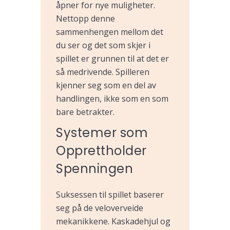
åpner for nye muligheter.
Nettopp denne
sammenhengen mellom det
du ser og det som skjer i
spillet er grunnen til at det er
så medrivende. Spilleren
kjenner seg som en del av
handlingen, ikke som en som
bare betrakter.
Systemer som
Opprettholder
Spenningen
Suksessen til spillet baserer
seg på de veloverveide
mekanikkene. Kaskadehjul og