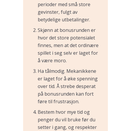
perioder med små store
gevinster, fulgt av
betydelige utbetalinger.
Skjønn at bonusrunden er
hvor det store potensialet
finnes, men at det ordinære
spillet i seg selv er laget for
å være moro.
Ha tålmodig. Mekanikkene
er laget for å øke spenning
over tid. Å strebe desperat
på bonusrunden kan fort
føre til frustrasjon.
Bestem hvor mye tid og
penger du vil bruke før du
setter i gang, og respekter