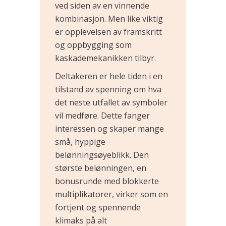
ved siden av en vinnende
kombinasjon. Men like viktig
er opplevelsen av framskritt
og oppbygging som
kaskademekanikken tilbyr.
Deltakeren er hele tiden i en
tilstand av spenning om hva
det neste utfallet av symboler
vil medføre. Dette fanger
interessen og skaper mange
små, hyppige
belønningsøyeblikk. Den
største belønningen, en
bonusrunde med blokkerte
multiplikatorer, virker som en
fortjent og spennende
klimaks på alt