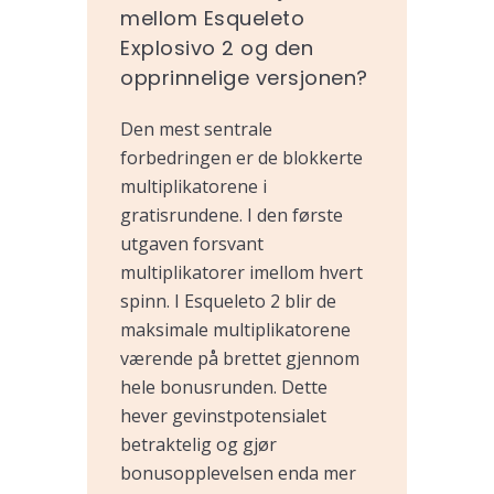
mellom Esqueleto
Explosivo 2 og den
opprinnelige versjonen?
Den mest sentrale
forbedringen er de blokkerte
multiplikatorene i
gratisrundene. I den første
utgaven forsvant
multiplikatorer imellom hvert
spinn. I Esqueleto 2 blir de
maksimale multiplikatorene
værende på brettet gjennom
hele bonusrunden. Dette
hever gevinstpotensialet
betraktelig og gjør
bonusopplevelsen enda mer