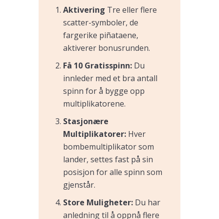
Aktivering
Tre eller flere
scatter-symboler, de
fargerike piñataene,
aktiverer bonusrunden.
Få 10 Gratisspinn:
Du
innleder med et bra antall
spinn for å bygge opp
multiplikatorene.
Stasjonære
Multiplikatorer:
Hver
bombemultiplikator som
lander, settes fast på sin
posisjon for alle spinn som
gjenstår.
Store Muligheter:
Du har
anledning til å oppnå flere