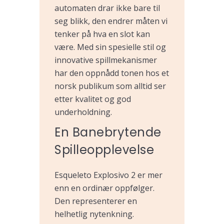
automaten drar ikke bare til
seg blikk, den endrer måten vi
tenker på hva en slot kan
være. Med sin spesielle stil og
innovative spillmekanismer
har den oppnådd tonen hos et
norsk publikum som alltid ser
etter kvalitet og god
underholdning.
En Banebrytende
Spilleopplevelse
Esqueleto Explosivo 2 er mer
enn en ordinær oppfølger.
Den representerer en
helhetlig nytenkning.