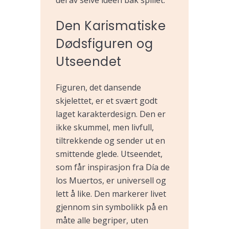
del av selve idéen bak spillet.
Den Karismatiske
Dødsfiguren og
Utseendet
Figuren, det dansende
skjelettet, er et svært godt
laget karakterdesign. Den er
ikke skummel, men livfull,
tiltrekkende og sender ut en
smittende glede. Utseendet,
som får inspirasjon fra Día de
los Muertos, er universell og
lett å like. Den markerer livet
gjennom sin symbolikk på en
måte alle begriper, uten