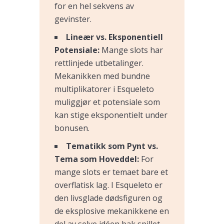
for en hel sekvens av
gevinster.
Lineær vs. Eksponentiell
Potensiale:
Mange slots har
rettlinjede utbetalinger.
Mekanikken med bundne
multiplikatorer i Esqueleto
muliggjør et potensiale som
kan stige eksponentielt under
bonusen.
Tematikk som Pynt vs.
Tema som Hoveddel:
For
mange slots er temaet bare et
overflatisk lag. I Esqueleto er
den livsglade dødsfiguren og
de eksplosive mekanikkene en