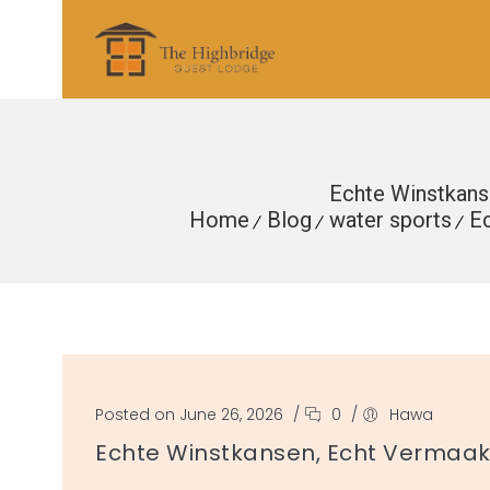
Echte Winstkans
Home
Blog
water sports
Ec
Posted on June 26, 2026
/
0
/
Hawa
Echte Winstkansen, Echt Vermaak