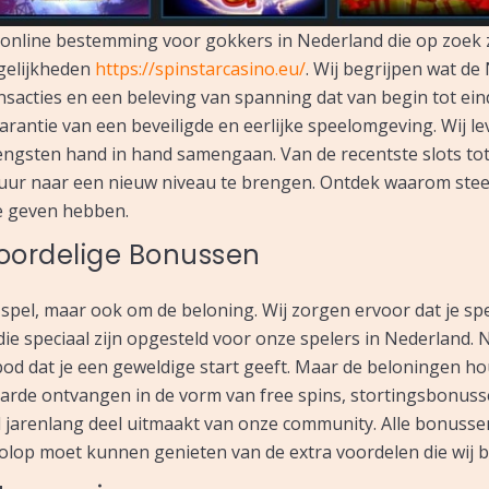
e online bestemming voor gokkers in Nederland die op zoek 
ogelijkheden
https://spinstarcasino.eu/
. Wij begrijpen wat de
nsacties en een beleving van spanning dat van begin tot eind
rantie van een beveiligde en eerlijke speelomgeving. Wij l
ten hand in hand samengaan. Van de recentste slots tot kl
ntuur naar een nieuw niveau te brengen. Ontdek waarom stee
te geven hebben.
oordelige Bonussen
t spel, maar ook om de beloning. Wij zorgen ervoor dat je s
 speciaal zijn opgesteld voor onze spelers in Nederland.
 dat je een geweldige start geeft. Maar de beloningen hou
aarde ontvangen in de vorm van free spins, stortingsbonuss
 al jarenlang deel uitmaakt van onze community. Alle bonusse
volop moet kunnen genieten van de extra voordelen die wij b