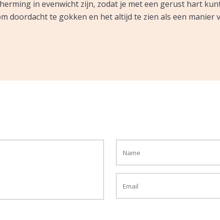
erming in evenwicht zijn, zodat je met een gerust hart kunt
om doordacht te gokken en het altijd te zien als een manier v