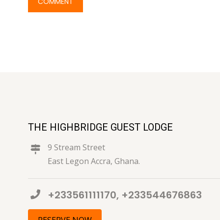
THE HIGHBRIDGE GUEST LODGE
9 Stream Street
East Legon Accra, Ghana.
+233561111170, +233544676863