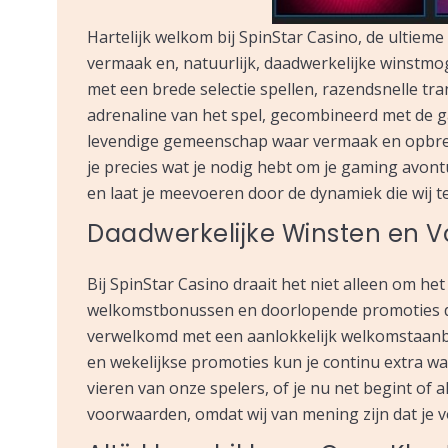
Hartelijk welkom bij SpinStar Casino, de ultiem
vermaak en, natuurlijk, daadwerkelijke winstm
met een brede selectie spellen, razendsnelle tra
adrenaline van het spel, gecombineerd met de ga
levendige gemeenschap waar vermaak en opbrengs
je precies wat je nodig hebt om je gaming avo
en laat je meevoeren door de dynamiek die wij 
Daadwerkelijke Winsten en V
Bij SpinStar Casino draait het niet alleen om he
welkomstbonussen en doorlopende promoties die
verwelkomd met een aanlokkelijk welkomstaanbod
en wekelijkse promoties kun je continu extra w
vieren van onze spelers, of je nu net begint of
voorwaarden, omdat wij van mening zijn dat je 