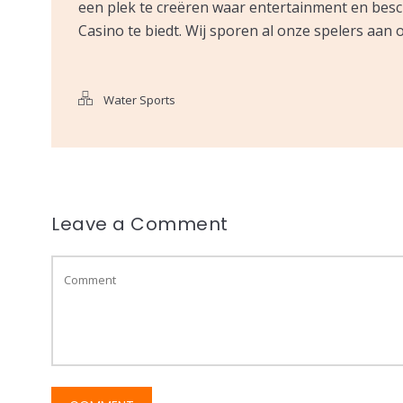
een plek te creëren waar entertainment en besch
Casino te biedt. Wij sporen al onze spelers aan 
Water Sports
Leave a Comment