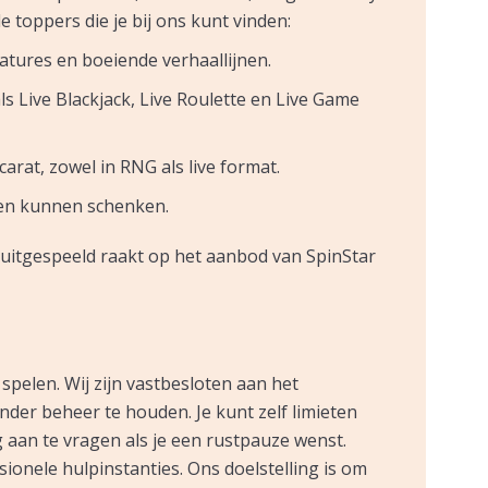
 toppers die je bij ons kunt vinden:
atures en boeiende verhaallijnen.
als Live Blackjack, Live Roulette en Live Game
arat, zowel in RNG als live format.
gen kunnen schenken.
t uitgespeeld raakt op het aanbod van SpinStar
 spelen. Wij zijn vastbesloten aan het
er beheer te houden. Je kunt zelf limieten
g aan te vragen als je een rustpauze wenst.
ionele hulpinstanties. Ons doelstelling is om