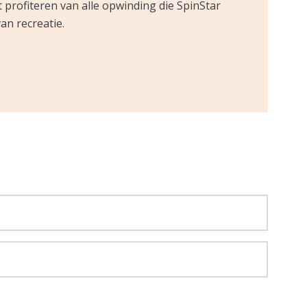
 profiteren van alle opwinding die SpinStar
an recreatie.