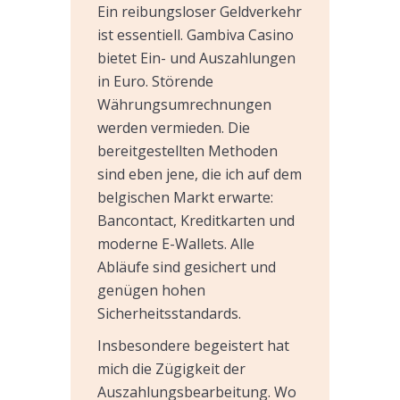
Ein reibungsloser Geldverkehr
ist essentiell. Gambiva Casino
bietet Ein- und Auszahlungen
in Euro. Störende
Währungsumrechnungen
werden vermieden. Die
bereitgestellten Methoden
sind eben jene, die ich auf dem
belgischen Markt erwarte:
Bancontact, Kreditkarten und
moderne E-Wallets. Alle
Abläufe sind gesichert und
genügen hohen
Sicherheitsstandards.
Insbesondere begeistert hat
mich die Zügigkeit der
Auszahlungsbearbeitung. Wo