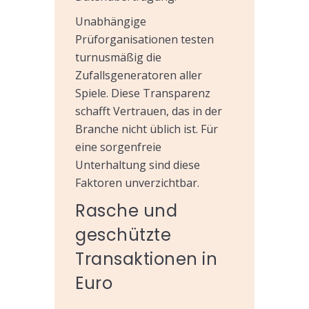
Unabhängige
Prüforganisationen testen
turnusmäßig die
Zufallsgeneratoren aller
Spiele. Diese Transparenz
schafft Vertrauen, das in der
Branche nicht üblich ist. Für
eine sorgenfreie
Unterhaltung sind diese
Faktoren unverzichtbar.
Rasche und
geschützte
Transaktionen in
Euro