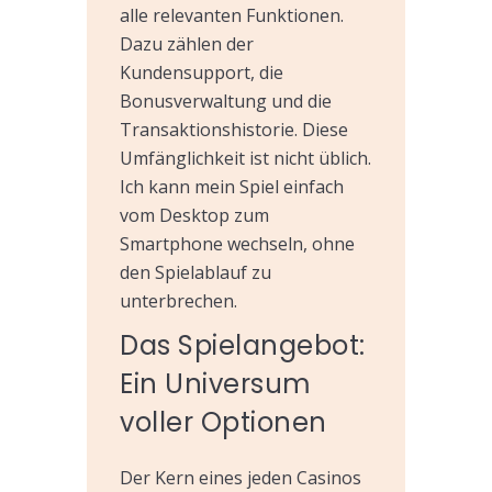
alle relevanten Funktionen.
Dazu zählen der
Kundensupport, die
Bonusverwaltung und die
Transaktionshistorie. Diese
Umfänglichkeit ist nicht üblich.
Ich kann mein Spiel einfach
vom Desktop zum
Smartphone wechseln, ohne
den Spielablauf zu
unterbrechen.
Das Spielangebot:
Ein Universum
voller Optionen
Der Kern eines jeden Casinos