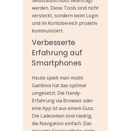
Selbstausschluss beantragt
werden. Diese Tools sind nicht
versteckt, sondern beim Login
und im Kontobereich proaktiv
kommuniziert.
Verbesserte
Erfahrung auf
Smartphones
Heute spielt man mobil.
Gambiva hat das optimal
umgesetzt. Die Handy-
Erfahrung via Browser oder
eine App ist aus einem Guss.
Die Ladezeiten sind niedrig,
die Navigation einfach. Das
gesamte Spielportfolio steht