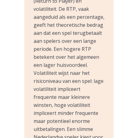
(Return to Player) en
volatiliteit. De RTP, vaak
aangeduid als een percentage,
geeft het theoretische bedrag
aan dat een spel terugbetaalt
aan spelers over een lange
periode. Een hogere RTP
betekent over het algemeen
een lager huisvoordeel.
Volatiliteit wijst naar het
risiconiveau van een spel: lage
volatiliteit impliceert
frequente maar kleinere
winsten, hoge volatiliteit
impliceert minder frequente
maar potentieel enorme
uitbetalingen. Een slimme
Nederlandse speler kiest voor