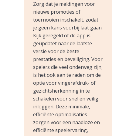
Zorg dat je meldingen voor
nieuwe promoties of
toernooien inschakelt, zodat
je geen kans voorbij laat gaan.
Kijk geregeld of de app is
geüpdatet naar de laatste
versie voor de beste
prestaties en beveiliging. Voor
spelers die veel onderweg zijn,
is het ook aan te raden om de
optie voor vingerafdruk- of
gezichtsherkenning in te
schakelen voor snel en veilig
inloggen. Deze minimale,
efficiënte optimalisaties
zorgen voor een naadloze en
efficiënte speelervaring,