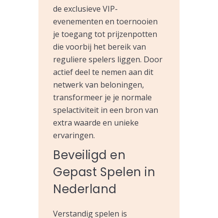
de exclusieve VIP-
evenementen en toernooien
je toegang tot prijzenpotten
die voorbij het bereik van
reguliere spelers liggen. Door
actief deel te nemen aan dit
netwerk van beloningen,
transformeer je je normale
spelactiviteit in een bron van
extra waarde en unieke
ervaringen.
Beveiligd en
Gepast Spelen in
Nederland
Verstandig spelen is