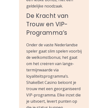
geldelijke noodzaak.
De Kracht van
Trouw en VIP-
Programma’s
Onder de vaste Nederlandse
speler gaat slim spelen voorbij
de welkomstbonus; het gaat
om het creëren van lange-
termijnwaarde via
loyaliteitsprogramma’s.
ShakeBet Casino beloont je
trouw met een georganiseerd
VIP-programma. Elke inzet die
je uitvoert, levert punten op
die je status kunnen