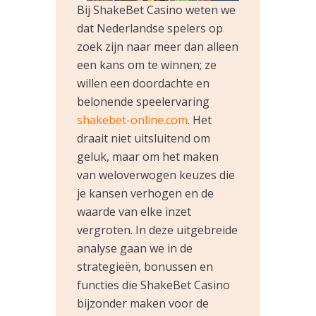
Bij ShakeBet Casino weten we
dat Nederlandse spelers op
zoek zijn naar meer dan alleen
een kans om te winnen; ze
willen een doordachte en
belonende speelervaring
shakebet-online.com
. Het
draait niet uitsluitend om
geluk, maar om het maken
van weloverwogen keuzes die
je kansen verhogen en de
waarde van elke inzet
vergroten. In deze uitgebreide
analyse gaan we in de
strategieën, bonussen en
functies die ShakeBet Casino
bijzonder maken voor de