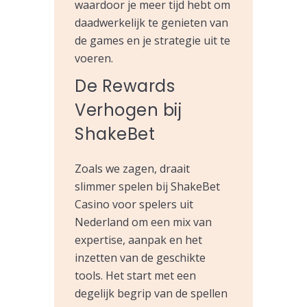
waardoor je meer tijd hebt om
daadwerkelijk te genieten van
de games en je strategie uit te
voeren.
De Rewards
Verhogen bij
ShakeBet
Zoals we zagen, draait
slimmer spelen bij ShakeBet
Casino voor spelers uit
Nederland om een mix van
expertise, aanpak en het
inzetten van de geschikte
tools. Het start met een
degelijk begrip van de spellen