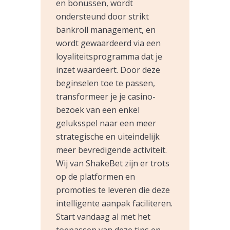
en bonussen, wordt
ondersteund door strikt
bankroll management, en
wordt gewaardeerd via een
loyaliteitsprogramma dat je
inzet waardeert. Door deze
beginselen toe te passen,
transformeer je je casino-
bezoek van een enkel
geluksspel naar een meer
strategische en uiteindelijk
meer bevredigende activiteit.
Wij van ShakeBet zijn er trots
op de platformen en
promoties te leveren die deze
intelligente aanpak faciliteren.
Start vandaag al met het