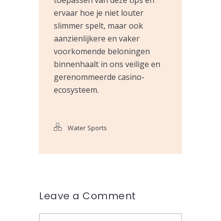
toepassen van deze tips en
ervaar hoe je niet louter
slimmer spelt, maar ook
aanzienlijkere en vaker
voorkomende beloningen
binnenhaalt in ons veilige en
gerenommeerde casino-
ecosysteem.
Water Sports
Leave a Comment