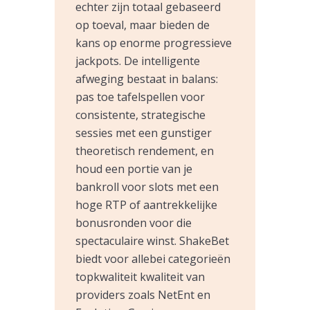
echter zijn totaal gebaseerd
op toeval, maar bieden de
kans op enorme progressieve
jackpots. De intelligente
afweging bestaat in balans:
pas toe tafelspellen voor
consistente, strategische
sessies met een gunstiger
theoretisch rendement, en
houd een portie van je
bankroll voor slots met een
hoge RTP of aantrekkelijke
bonusronden voor die
spectaculaire winst. ShakeBet
biedt voor allebei categorieën
topkwaliteit kwaliteit van
providers zoals NetEnt en