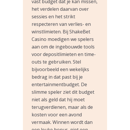
vast budget dat je kan missen,
het verdelen daarvan over
sessies en het strikt
respecteren van verlies- en
winstlimieten. Bij ShakeBet
Casino moedigen we spelers
aan om de ingebouwde tools
voor depositlimieten en time-
outs te gebruiken. Stel
bijvoorbeeld een wekelijks
bedrag in dat past bij je
entertainmentbudget. De
slimme speler ziet dit budget
niet als geld dat hij moet
terugverdienen, maar als de
kosten voor een avond
vermaak. Winnen wordt dan
een leuke bonus, niet een