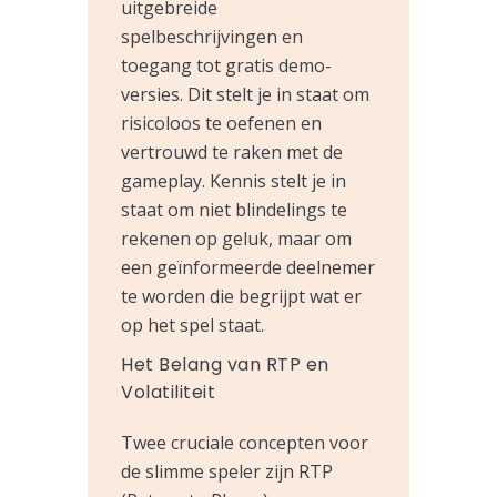
uitgebreide
spelbeschrijvingen en
toegang tot gratis demo-
versies. Dit stelt je in staat om
risicoloos te oefenen en
vertrouwd te raken met de
gameplay. Kennis stelt je in
staat om niet blindelings te
rekenen op geluk, maar om
een geïnformeerde deelnemer
te worden die begrijpt wat er
op het spel staat.
Het Belang van RTP en
Volatiliteit
Twee cruciale concepten voor
de slimme speler zijn RTP