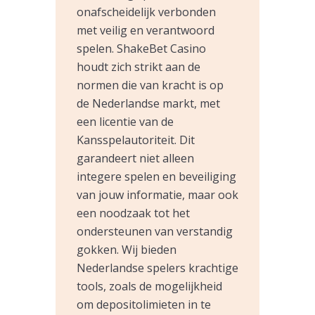
onafscheidelijk verbonden
met veilig en verantwoord
spelen. ShakeBet Casino
houdt zich strikt aan de
normen die van kracht is op
de Nederlandse markt, met
een licentie van de
Kansspelautoriteit. Dit
garandeert niet alleen
integere spelen en beveiliging
van jouw informatie, maar ook
een noodzaak tot het
ondersteunen van verstandig
gokken. Wij bieden
Nederlandse spelers krachtige
tools, zoals de mogelijkheid
om depositolimieten in te