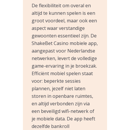
De flexibiliteit om overal en
altijd te kunnen spelen is een
groot voordeel, maar ook een
aspect waar verstandige
gewoonten essentieel zijn. De
ShakeBet Casino mobiele app,
aangepast voor Nederlandse
netwerken, levert de volledige
game-ervaring in je broekzak.
Efficiënt mobiel spelen staat
voor: beperkte sessies
plannen, jezelf niet laten
storen in openbare ruimtes,
en altijd verbonden zijn via
een beveiligd wifi-netwerk of
je mobiele data. De app heeft
dezelfde bankroll