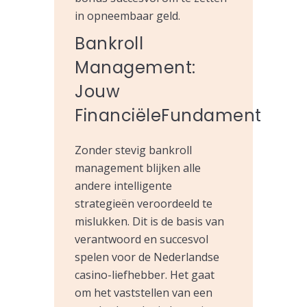
in opneembaar geld.
Bankroll
Management:
Jouw
FinanciëleFundament
Zonder stevig bankroll
management blijken alle
andere intelligente
strategieën veroordeeld te
mislukken. Dit is de basis van
verantwoord en succesvol
spelen voor de Nederlandse
casino-liefhebber. Het gaat
om het vaststellen van een