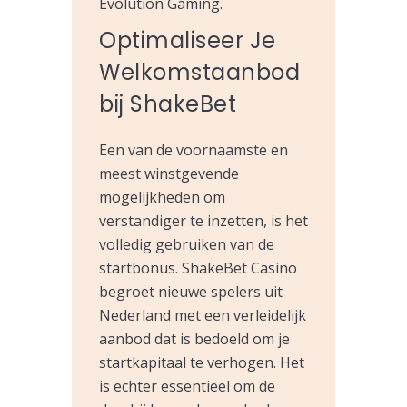
Evolution Gaming.
Optimaliseer Je
Welkomstaanbod
bij ShakeBet
Een van de voornaamste en
meest winstgevende
mogelijkheden om
verstandiger te inzetten, is het
volledig gebruiken van de
startbonus. ShakeBet Casino
begroet nieuwe spelers uit
Nederland met een verleidelijk
aanbod dat is bedoeld om je
startkapitaal te verhogen. Het
is echter essentieel om de