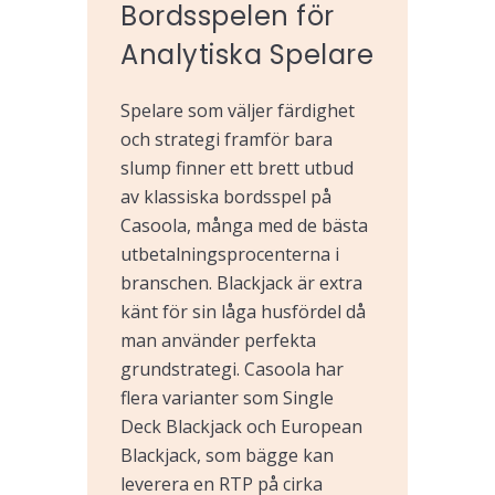
Bordsspelen för
Analytiska Spelare
Spelare som väljer färdighet
och strategi framför bara
slump finner ett brett utbud
av klassiska bordsspel på
Casoola, många med de bästa
utbetalningsprocenterna i
branschen. Blackjack är extra
känt för sin låga husfördel då
man använder perfekta
grundstrategi. Casoola har
flera varianter som Single
Deck Blackjack och European
Blackjack, som bägge kan
leverera en RTP på cirka