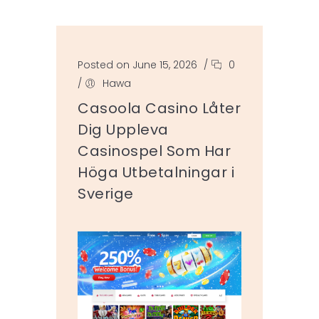
Posted on June 15, 2026
/
0
/
Hawa
Casoola Casino Låter
Dig Uppleva
Casinospel Som Har
Höga Utbetalningar i
Sverige