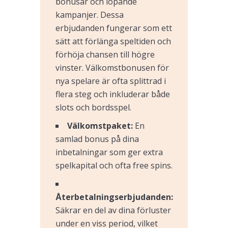
bonusar och löpande
kampanjer. Dessa
erbjudanden fungerar som ett
sätt att förlänga speltiden och
förhöja chansen till högre
vinster. Välkomstbonusen för
nya spelare är ofta splittrad i
flera steg och inkluderar både
slots och bordsspel.
Välkomstpaket:
En
samlad bonus på dina
inbetalningar som ger extra
spelkapital och ofta free spins.
Återbetalningserbjudanden:
Säkrar en del av dina förluster
under en viss period, vilket