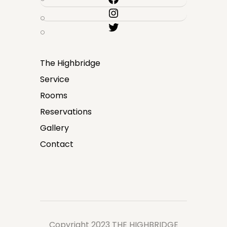
The Highbridge
Service
Rooms
Reservations
Gallery
Contact
Copyright 2023 THE HIGHBRIDGE