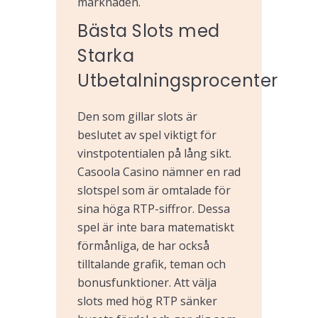
marknaden.
Bästa Slots med
Starka
Utbetalningsprocenter
Den som gillar slots är
beslutet av spel viktigt för
vinstpotentialen på lång sikt.
Casoola Casino nämner en rad
slotspel som är omtalade för
sina höga RTP-siffror. Dessa
spel är inte bara matematiskt
förmånliga, de har också
tilltalande grafik, teman och
bonusfunktioner. Att välja
slots med hög RTP sänker