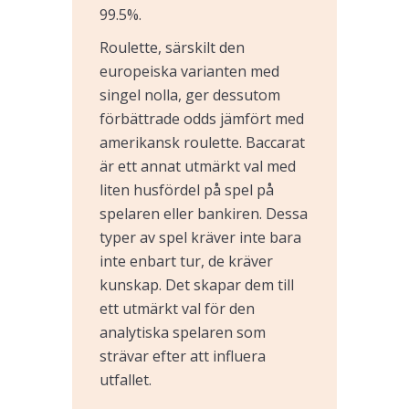
99.5%.
Roulette, särskilt den
europeiska varianten med
singel nolla, ger dessutom
förbättrade odds jämfört med
amerikansk roulette. Baccarat
är ett annat utmärkt val med
liten husfördel på spel på
spelaren eller bankiren. Dessa
typer av spel kräver inte bara
inte enbart tur, de kräver
kunskap. Det skapar dem till
ett utmärkt val för den
analytiska spelaren som
strävar efter att influera
utfallet.