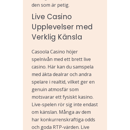
den som är petig.
Live Casino
Upplevelser med
Verklig Känsla
Casoola Casino höjer
spelnivån med ett brett live
casino. Här kan du samspela
med äkta dealrar och andra
spelare i realtid, vilket ger en
genuin atmosfär som
motsvarar ett fysiskt kasino.
Live-spelen rör sig inte endast
om känslan. Många av dem
har konkurrenskraftiga odds
och goda RTP-värden. Live