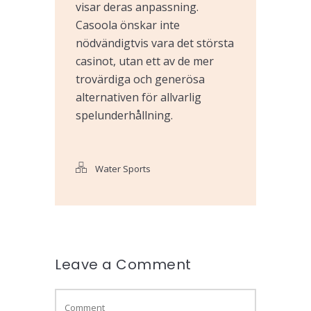
visar deras anpassning.
Casoola önskar inte
nödvändigtvis vara det största
casinot, utan ett av de mer
trovärdiga och generösa
alternativen för allvarlig
spelunderhållning.
Water Sports
Leave a Comment