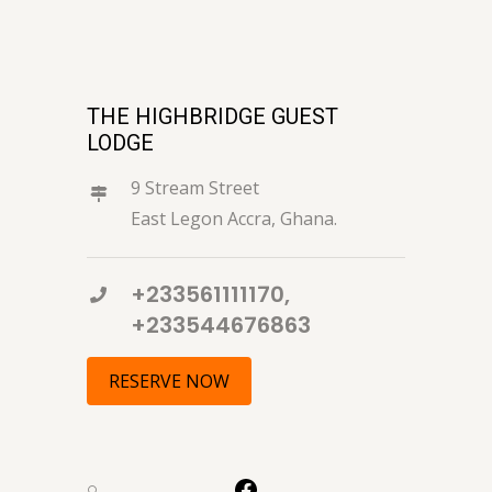
THE HIGHBRIDGE GUEST
LODGE
9 Stream Street
East Legon Accra, Ghana.
+233561111170,
+233544676863
RESERVE NOW