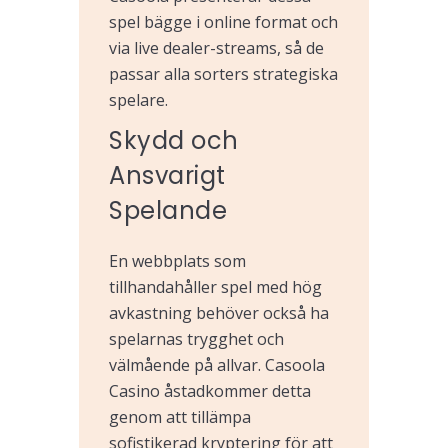
spel bägge i online format och
via live dealer-streams, så de
passar alla sorters strategiska
spelare.
Skydd och
Ansvarigt
Spelande
En webbplats som
tillhandahåller spel med hög
avkastning behöver också ha
spelarnas trygghet och
välmående på allvar. Casoola
Casino åstadkommer detta
genom att tillämpa
sofistikerad kryptering för att