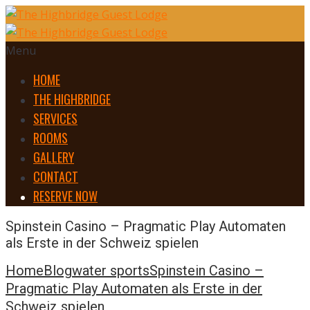
Menu
HOME
THE HIGHBRIDGE
SERVICES
ROOMS
GALLERY
CONTACT
RESERVE NOW
Spinstein Casino – Pragmatic Play Automaten
als Erste in der Schweiz spielen
Home
Blog
water sports
Spinstein Casino –
Pragmatic Play Automaten als Erste in der
Schweiz spielen