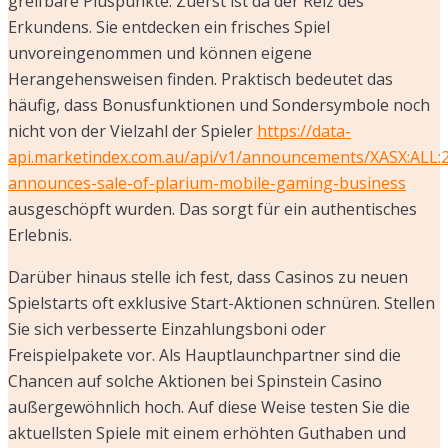
greifbare Pluspunkte. Zuerst ist da der Reiz des
Erkundens. Sie entdecken ein frisches Spiel
unvoreingenommen und können eigene
Herangehensweisen finden. Praktisch bedeutet das
häufig, dass Bonusfunktionen und Sondersymbole noch
nicht von der Vielzahl der Spieler
https://data-
api.marketindex.com.au/api/v1/announcements/XASX:ALL:2A
announces-sale-of-plarium-mobile-gaming-business
ausgeschöpft wurden. Das sorgt für ein authentisches
Erlebnis.
Darüber hinaus stelle ich fest, dass Casinos zu neuen
Spielstarts oft exklusive Start-Aktionen schnüren. Stellen
Sie sich verbesserte Einzahlungsboni oder
Freispielpakete vor. Als Hauptlaunchpartner sind die
Chancen auf solche Aktionen bei Spinstein Casino
außergewöhnlich hoch. Auf diese Weise testen Sie die
aktuellsten Spiele mit einem erhöhten Guthaben und