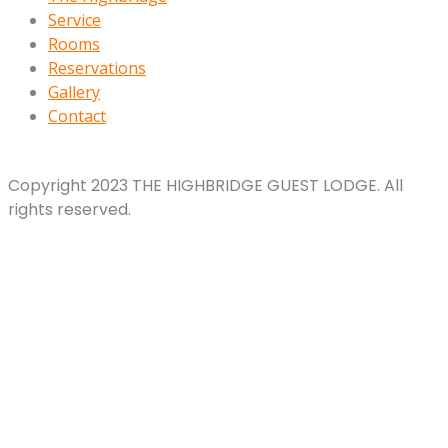
Service
Rooms
Reservations
Gallery
Contact
Copyright 2023 THE HIGHBRIDGE GUEST LODGE. All
rights reserved.