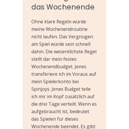
das Wochenende
Ohne klare Regeln würde
meine Wochenendroutine
nicht laufen. Das Vergnügen
am Spiel würde sein schnell
dahin. Die wesentlichste Regel
stellt dar mein festes
Wochenendbudget. Jenes
transferiere ich im Voraus auf
mein Spielerkonto bei
Spinjoys. Jenes Budget teile
ich mir im Kopf zusätzlich auf
die drei Tage verteilt. Wenn es
aufgebraucht ist, bedeutet
das Spielen für dieses
Wochenende beendet. Es gibt