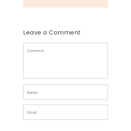
Leave a Comment