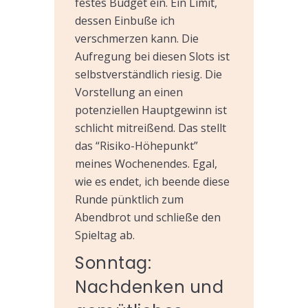
festes Budget ein. Ein Limit,
dessen Einbuße ich
verschmerzen kann. Die
Aufregung bei diesen Slots ist
selbstverständlich riesig. Die
Vorstellung an einen
potenziellen Hauptgewinn ist
schlicht mitreißend. Das stellt
das “Risiko-Höhepunkt”
meines Wochenendes. Egal,
wie es endet, ich beende diese
Runde pünktlich zum
Abendbrot und schließe den
Spieltag ab.
Sonntag:
Nachdenken und