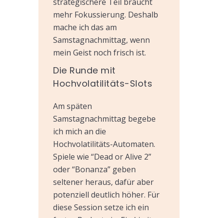
strategischere Teil braucht
mehr Fokussierung. Deshalb
mache ich das am
Samstagnachmittag, wenn
mein Geist noch frisch ist.
Die Runde mit
Hochvolatilitäts-Slots
Am späten
Samstagnachmittag begebe
ich mich an die
Hochvolatilitäts-Automaten.
Spiele wie “Dead or Alive 2”
oder “Bonanza” geben
seltener heraus, dafür aber
potenziell deutlich höher. Für
diese Session setze ich ein