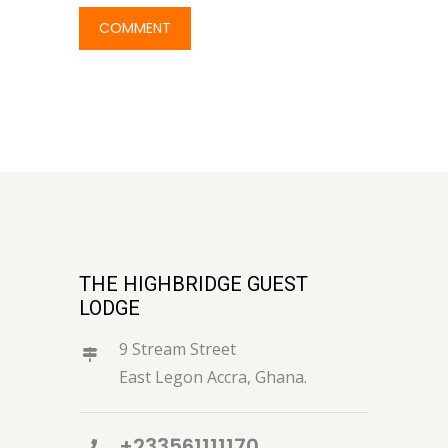
THE HIGHBRIDGE GUEST
LODGE
9 Stream Street
East Legon Accra, Ghana.
+233561111170,