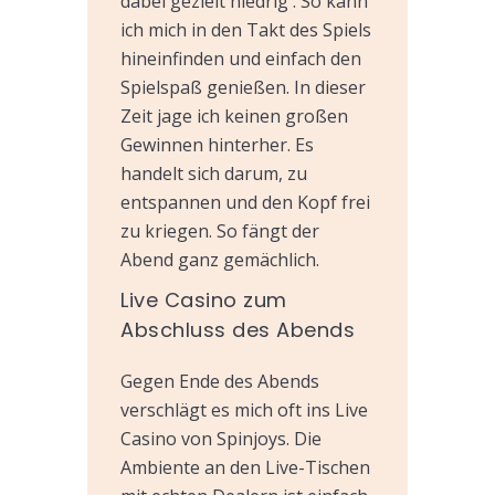
dabei gezielt niedrig . So kann
ich mich in den Takt des Spiels
hineinfinden und einfach den
Spielspaß genießen. In dieser
Zeit jage ich keinen großen
Gewinnen hinterher. Es
handelt sich darum, zu
entspannen und den Kopf frei
zu kriegen. So fängt der
Abend ganz gemächlich.
Live Casino zum
Abschluss des Abends
Gegen Ende des Abends
verschlägt es mich oft ins Live
Casino von Spinjoys. Die
Ambiente an den Live-Tischen