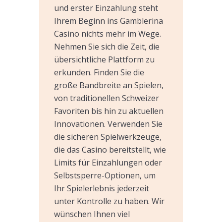
und erster Einzahlung steht
Ihrem Beginn ins Gamblerina
Casino nichts mehr im Wege.
Nehmen Sie sich die Zeit, die
übersichtliche Plattform zu
erkunden. Finden Sie die
große Bandbreite an Spielen,
von traditionellen Schweizer
Favoriten bis hin zu aktuellen
Innovationen. Verwenden Sie
die sicheren Spielwerkzeuge,
die das Casino bereitstellt, wie
Limits für Einzahlungen oder
Selbstsperre-Optionen, um
Ihr Spielerlebnis jederzeit
unter Kontrolle zu haben. Wir
wünschen Ihnen viel