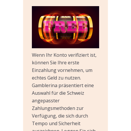
Wenn Ihr Konto verifiziert ist,
können Sie Ihre erste
Einzahlung vornehmen, um
echtes Geld zu nutzen.
Gamblerina präsentiert eine
Auswahl für die Schweiz
angepasster
Zahlungsmethoden zur
Verfügung, die sich durch
Tempo und Sicherheit