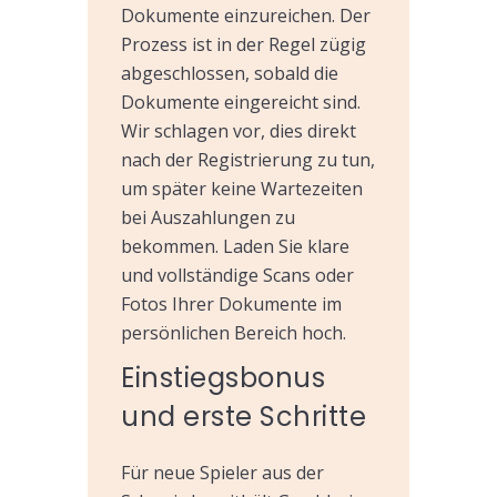
Dokumente einzureichen. Der
Prozess ist in der Regel zügig
abgeschlossen, sobald die
Dokumente eingereicht sind.
Wir schlagen vor, dies direkt
nach der Registrierung zu tun,
um später keine Wartezeiten
bei Auszahlungen zu
bekommen. Laden Sie klare
und vollständige Scans oder
Fotos Ihrer Dokumente im
persönlichen Bereich hoch.
Einstiegsbonus
und erste Schritte
Für neue Spieler aus der