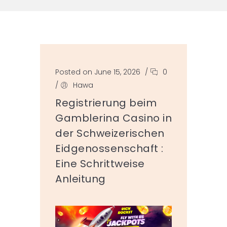
Posted on June 15, 2026
/
0
/
Hawa
Registrierung beim
Gamblerina Casino in
der Schweizerischen
Eidgenossenschaft :
Eine Schrittweise
Anleitung