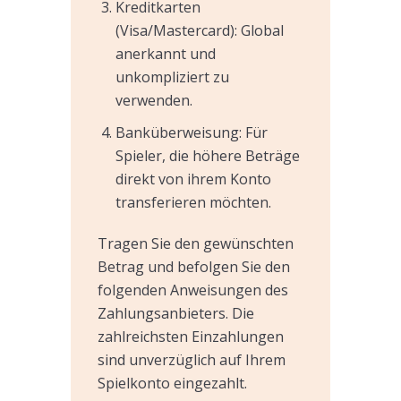
Kreditkarten
(Visa/Mastercard): Global
anerkannt und
unkompliziert zu
verwenden.
Banküberweisung: Für
Spieler, die höhere Beträge
direkt von ihrem Konto
transferieren möchten.
Tragen Sie den gewünschten
Betrag und befolgen Sie den
folgenden Anweisungen des
Zahlungsanbieters. Die
zahlreichsten Einzahlungen
sind unverzüglich auf Ihrem
Spielkonto eingezahlt.