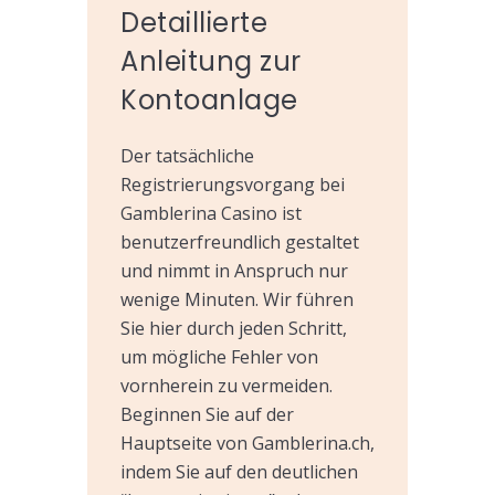
Detaillierte
Anleitung zur
Kontoanlage
Der tatsächliche
Registrierungsvorgang bei
Gamblerina Casino ist
benutzerfreundlich gestaltet
und nimmt in Anspruch nur
wenige Minuten. Wir führen
Sie hier durch jeden Schritt,
um mögliche Fehler von
vornherein zu vermeiden.
Beginnen Sie auf der
Hauptseite von Gamblerina.ch,
indem Sie auf den deutlichen