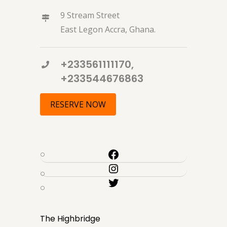
9 Stream Street
East Legon Accra, Ghana.
+233561111170,
+233544676863
RESERVE NOW
The Highbridge