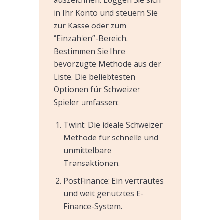
auszeichnen. Loggen Sie sich
in Ihr Konto und steuern Sie
zur Kasse oder zum
“Einzahlen”-Bereich.
Bestimmen Sie Ihre
bevorzugte Methode aus der
Liste. Die beliebtesten
Optionen für Schweizer
Spieler umfassen:
Twint: Die ideale Schweizer
Methode für schnelle und
unmittelbare
Transaktionen.
PostFinance: Ein vertrautes
und weit genutztes E-
Finance-System.