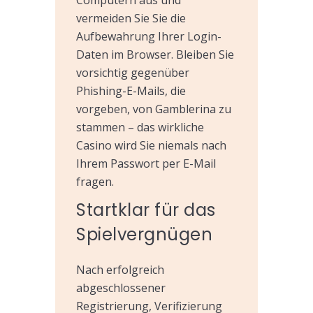
Computern aus und
vermeiden Sie Sie die
Aufbewahrung Ihrer Login-
Daten im Browser. Bleiben Sie
vorsichtig gegenüber
Phishing-E-Mails, die
vorgeben, von Gamblerina zu
stammen – das wirkliche
Casino wird Sie niemals nach
Ihrem Passwort per E-Mail
fragen.
Startklar für das
Spielvergnügen
Nach erfolgreich
abgeschlossener
Registrierung, Verifizierung