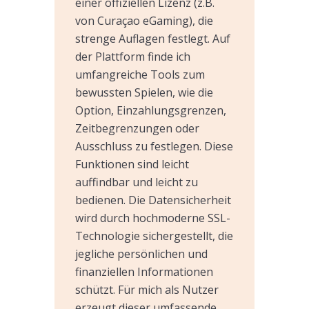
einer offiziellen Lizenz (z.B.
von Curaçao eGaming), die
strenge Auflagen festlegt. Auf
der Plattform finde ich
umfangreiche Tools zum
bewussten Spielen, wie die
Option, Einzahlungsgrenzen,
Zeitbegrenzungen oder
Ausschluss zu festlegen. Diese
Funktionen sind leicht
auffindbar und leicht zu
bedienen. Die Datensicherheit
wird durch hochmoderne SSL-
Technologie sichergestellt, die
jegliche persönlichen und
finanziellen Informationen
schützt. Für mich als Nutzer
erzeugt dieser umfassende