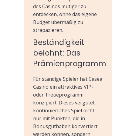
des Casinos mutiger zu
entdecken, ohne das eigene
Budget übermäßig zu
strapazieren.
Beständigkeit
belohnt: Das
Prämienprogramm
Für ständige Spieler hat Casea
Casino ein attraktives VIP-
oder Treueprogramm
konzipiert. Dieses vergütet
kontinuierliches Spiel nicht
nur mit Punkten, die in
Bonusguthaben konvertiert
werden können, sondern