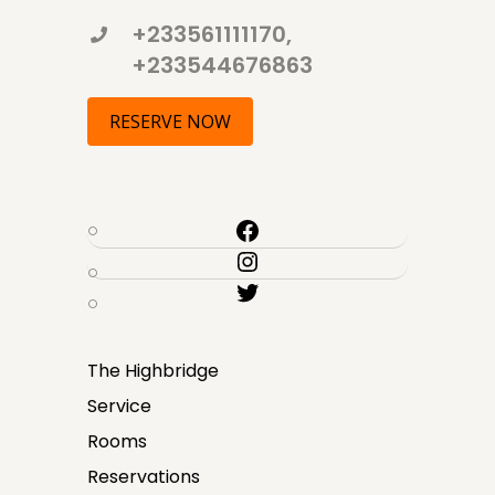
+233561111170,
+233544676863
RESERVE NOW
The Highbridge
Service
Rooms
Reservations