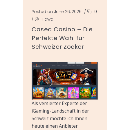
Posted on June 26, 2026
/
0
/
Hawa
Casea Casino – Die
Perfekte Wahl für
Schweizer Zocker
Als versierter Experte der
iGaming-Landschaft in der
Schweiz möchte ich Ihnen
heute einen Anbieter