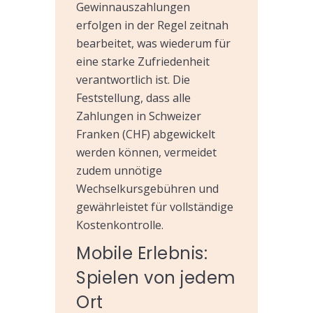
Gewinnauszahlungen
erfolgen in der Regel zeitnah
bearbeitet, was wiederum für
eine starke Zufriedenheit
verantwortlich ist. Die
Feststellung, dass alle
Zahlungen in Schweizer
Franken (CHF) abgewickelt
werden können, vermeidet
zudem unnötige
Wechselkursgebühren und
gewährleistet für vollständige
Kostenkontrolle.
Mobile Erlebnis:
Spielen von jedem
Ort