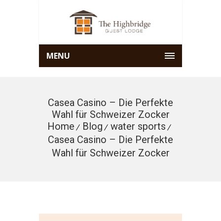
MENU
Casea Casino – Die Perfekte
Wahl für Schweizer Zocker
Home
Blog
water sports
Casea Casino – Die Perfekte
Wahl für Schweizer Zocker