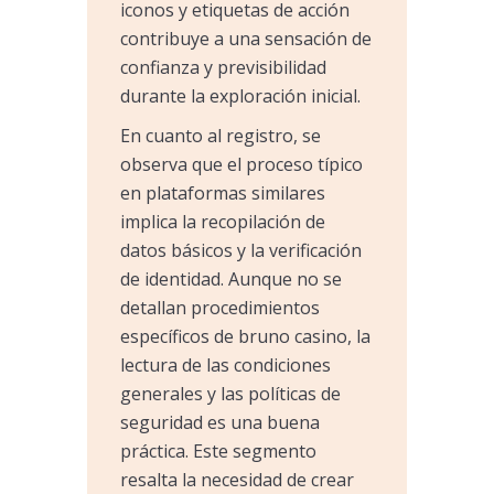
iconos y etiquetas de acción
contribuye a una sensación de
confianza y previsibilidad
durante la exploración inicial.
En cuanto al registro, se
observa que el proceso típico
en plataformas similares
implica la recopilación de
datos básicos y la verificación
de identidad. Aunque no se
detallan procedimientos
específicos de bruno casino, la
lectura de las condiciones
generales y las políticas de
seguridad es una buena
práctica. Este segmento
resalta la necesidad de crear