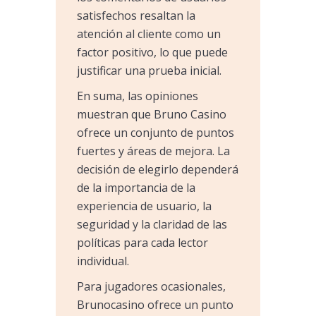
satisfechos resaltan la
atención al cliente como un
factor positivo, lo que puede
justificar una prueba inicial.
En suma, las opiniones
muestran que Bruno Casino
ofrece un conjunto de puntos
fuertes y áreas de mejora. La
decisión de elegirlo dependerá
de la importancia de la
experiencia de usuario, la
seguridad y la claridad de las
políticas para cada lector
individual.
Para jugadores ocasionales,
Brunocasino ofrece un punto