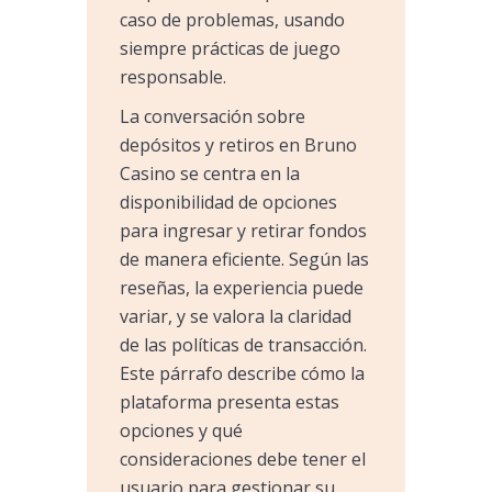
caso de problemas, usando
siempre prácticas de juego
responsable.
La conversación sobre
depósitos y retiros en Bruno
Casino se centra en la
disponibilidad de opciones
para ingresar y retirar fondos
de manera eficiente. Según las
reseñas, la experiencia puede
variar, y se valora la claridad
de las políticas de transacción.
Este párrafo describe cómo la
plataforma presenta estas
opciones y qué
consideraciones debe tener el
usuario para gestionar su