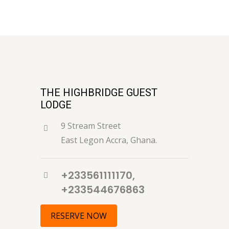
THE HIGHBRIDGE GUEST
LODGE
9 Stream Street
East Legon Accra, Ghana.
+233561111170,
+233544676863
RESERVE NOW