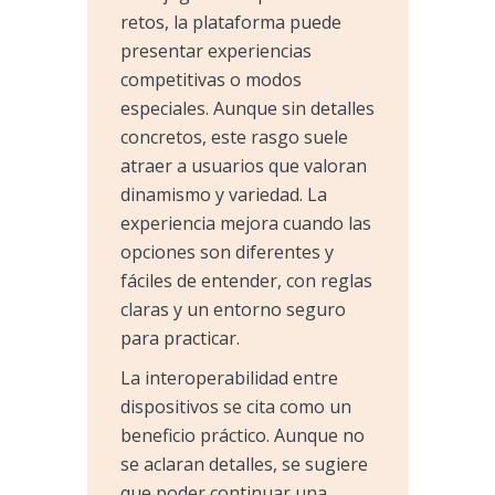
retos, la plataforma puede
presentar experiencias
competitivas o modos
especiales. Aunque sin detalles
concretos, este rasgo suele
atraer a usuarios que valoran
dinamismo y variedad. La
experiencia mejora cuando las
opciones son diferentes y
fáciles de entender, con reglas
claras y un entorno seguro
para practicar.
La interoperabilidad entre
dispositivos se cita como un
beneficio práctico. Aunque no
se aclaran detalles, se sugiere
que poder continuar una