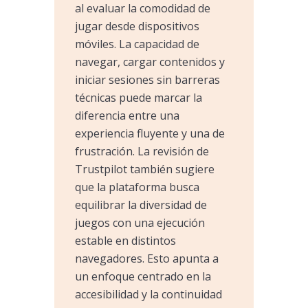
al evaluar la comodidad de
jugar desde dispositivos
móviles. La capacidad de
navegar, cargar contenidos y
iniciar sesiones sin barreras
técnicas puede marcar la
diferencia entre una
experiencia fluyente y una de
frustración. La revisión de
Trustpilot también sugiere
que la plataforma busca
equilibrar la diversidad de
juegos con una ejecución
estable en distintos
navegadores. Esto apunta a
un enfoque centrado en la
accesibilidad y la continuidad