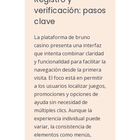
verificación: pasos
clave
La plataforma de bruno
casino presenta una interfaz
que intenta combinar claridad
y funcionalidad para facilitar la
navegación desde la primera
visita. El foco está en permitir
a los usuarios localizar juegos,
promociones y opciones de
ayuda sin necesidad de
múltiples clics. Aunque la
experiencia individual puede
variar, la consistencia de
elementos como menús,