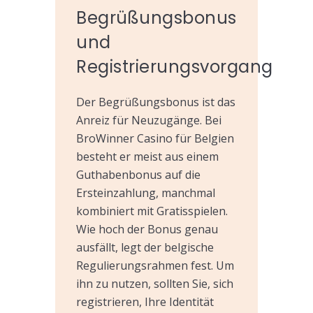
Begrüßungsbonus
und
Registrierungsvorgang
Der Begrüßungsbonus ist das
Anreiz für Neuzugänge. Bei
BroWinner Casino für Belgien
besteht er meist aus einem
Guthabenbonus auf die
Ersteinzahlung, manchmal
kombiniert mit Gratisspielen.
Wie hoch der Bonus genau
ausfällt, legt der belgische
Regulierungsrahmen fest. Um
ihn zu nutzen, sollten Sie, sich
registrieren, Ihre Identität