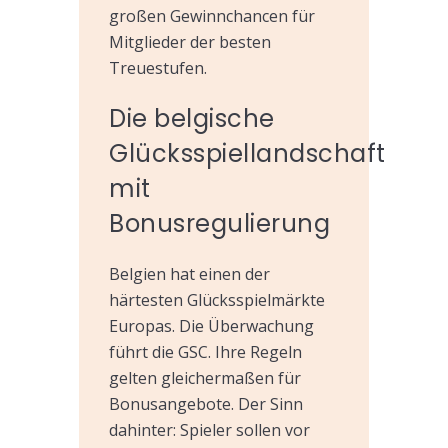
großen Gewinnchancen für
Mitglieder der besten
Treuestufen.
Die belgische
Glücksspiellandschaft
mit
Bonusregulierung
Belgien hat einen der
härtesten Glücksspielmärkte
Europas. Die Überwachung
führt die GSC. Ihre Regeln
gelten gleichermaßen für
Bonusangebote. Der Sinn
dahinter: Spieler sollen vor