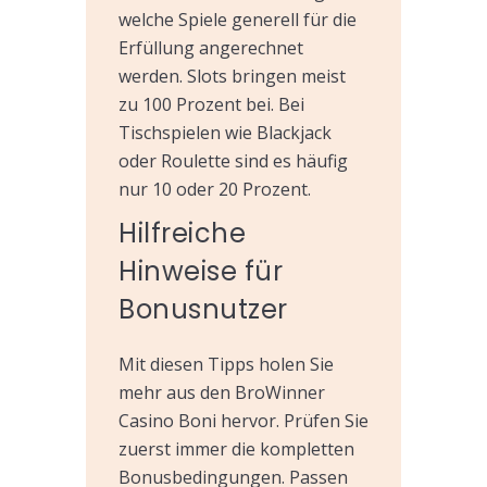
welche Spiele generell für die
Erfüllung angerechnet
werden. Slots bringen meist
zu 100 Prozent bei. Bei
Tischspielen wie Blackjack
oder Roulette sind es häufig
nur 10 oder 20 Prozent.
Hilfreiche
Hinweise für
Bonusnutzer
Mit diesen Tipps holen Sie
mehr aus den BroWinner
Casino Boni hervor. Prüfen Sie
zuerst immer die kompletten
Bonusbedingungen. Passen