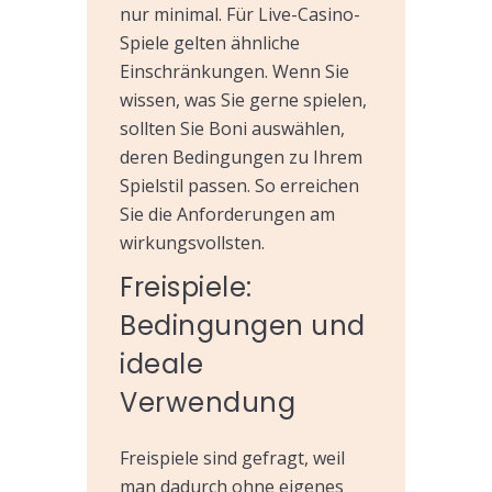
nur minimal. Für Live-Casino-
Spiele gelten ähnliche
Einschränkungen. Wenn Sie
wissen, was Sie gerne spielen,
sollten Sie Boni auswählen,
deren Bedingungen zu Ihrem
Spielstil passen. So erreichen
Sie die Anforderungen am
wirkungsvollsten.
Freispiele:
Bedingungen und
ideale
Verwendung
Freispiele sind gefragt, weil
man dadurch ohne eigenes