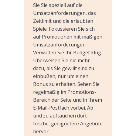
Sie Sie speziell auf die
Umsatzanforderungen, das
Zeitlimit und die erlaubten
Spiele. Fokussieren Sie sich
auf Promotionen mit mäßigen
Umsatzanforderungen.
Verwalten Sie Ihr Budget klug.
Überweisen Sie nie mehr
dazu, als Sie gewillt sind zu
einbüßen, nur um einen
Bonus zu erhalten. Sehen Sie
regelmäßig im Promotions-
Bereich der Seite und in Ihrem
E-Mail-Postfach vorbei. Ab
und zu auftauchen dort
frische, geeignetere Angebote
hervor.