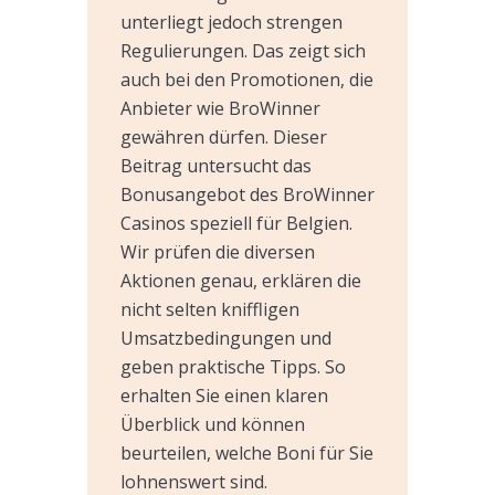
unterliegt jedoch strengen
Regulierungen. Das zeigt sich
auch bei den Promotionen, die
Anbieter wie BroWinner
gewähren dürfen. Dieser
Beitrag untersucht das
Bonusangebot des BroWinner
Casinos speziell für Belgien.
Wir prüfen die diversen
Aktionen genau, erklären die
nicht selten kniffligen
Umsatzbedingungen und
geben praktische Tipps. So
erhalten Sie einen klaren
Überblick und können
beurteilen, welche Boni für Sie
lohnenswert sind.