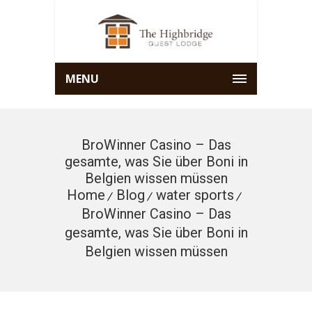
MENU
BroWinner Casino – Das
gesamte, was Sie über Boni in
Belgien wissen müssen
Home
Blog
water sports
BroWinner Casino – Das
gesamte, was Sie über Boni in
Belgien wissen müssen