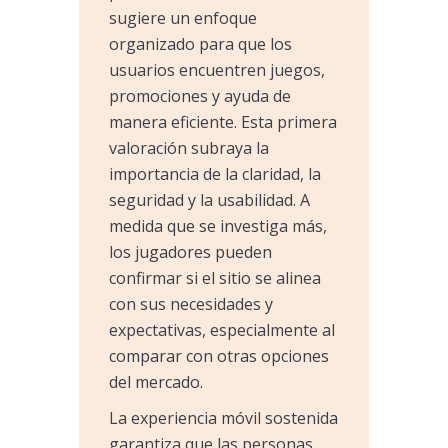
sugiere un enfoque
organizado para que los
usuarios encuentren juegos,
promociones y ayuda de
manera eficiente. Esta primera
valoración subraya la
importancia de la claridad, la
seguridad y la usabilidad. A
medida que se investiga más,
los jugadores pueden
confirmar si el sitio se alinea
con sus necesidades y
expectativas, especialmente al
comparar con otras opciones
del mercado.
La experiencia móvil sostenida
garantiza que las personas