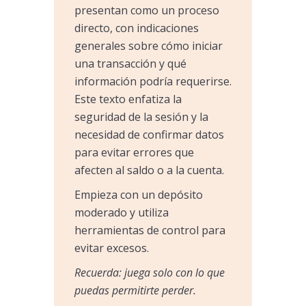
presentan como un proceso
directo, con indicaciones
generales sobre cómo iniciar
una transacción y qué
información podría requerirse.
Este texto enfatiza la
seguridad de la sesión y la
necesidad de confirmar datos
para evitar errores que
afecten al saldo o a la cuenta.
Empieza con un depósito
moderado y utiliza
herramientas de control para
evitar excesos.
Recuerda: juega solo con lo que
puedas permitirte perder.