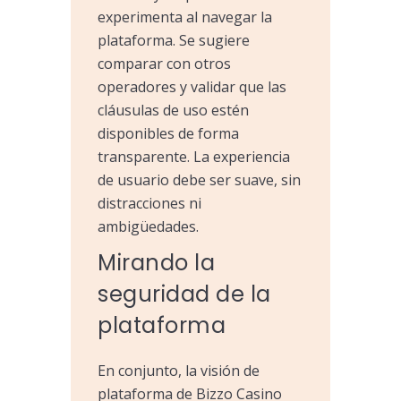
experimenta al navegar la
plataforma. Se sugiere
comparar con otros
operadores y validar que las
cláusulas de uso estén
disponibles de forma
transparente. La experiencia
de usuario debe ser suave, sin
distracciones ni
ambigüedades.
Mirando la
seguridad de la
plataforma
En conjunto, la visión de
plataforma de Bizzo Casino