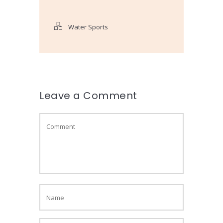
Water Sports
Leave a Comment