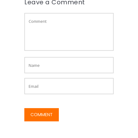
Leave a Comment