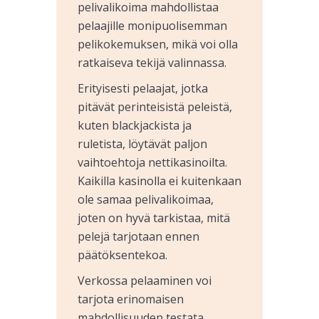
pelivalikoima mahdollistaa
pelaajille monipuolisemman
pelikokemuksen, mikä voi olla
ratkaiseva tekijä valinnassa.
Erityisesti pelaajat, jotka
pitävät perinteisistä peleistä,
kuten blackjackista ja
ruletista, löytävät paljon
vaihtoehtoja nettikasinoilta.
Kaikilla kasinolla ei kuitenkaan
ole samaa pelivalikoimaa,
joten on hyvä tarkistaa, mitä
pelejä tarjotaan ennen
päätöksentekoa.
Verkossa pelaaminen voi
tarjota erinomaisen
mahdollisuuden testata