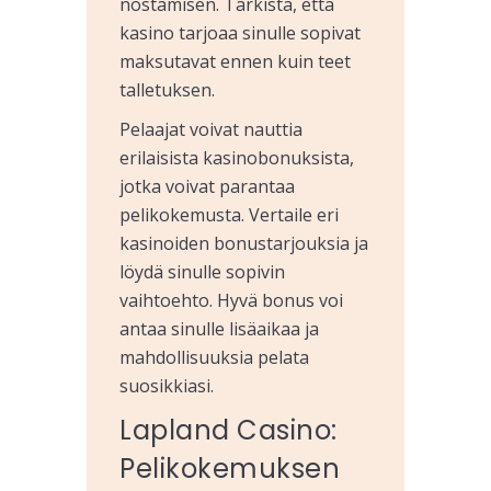
nostamisen. Tarkista, että
kasino tarjoaa sinulle sopivat
maksutavat ennen kuin teet
talletuksen.
Pelaajat voivat nauttia
erilaisista kasinobonuksista,
jotka voivat parantaa
pelikokemusta. Vertaile eri
kasinoiden bonustarjouksia ja
löydä sinulle sopivin
vaihtoehto. Hyvä bonus voi
antaa sinulle lisäaikaa ja
mahdollisuuksia pelata
suosikkiasi.
Lapland Casino:
Pelikokemuksen