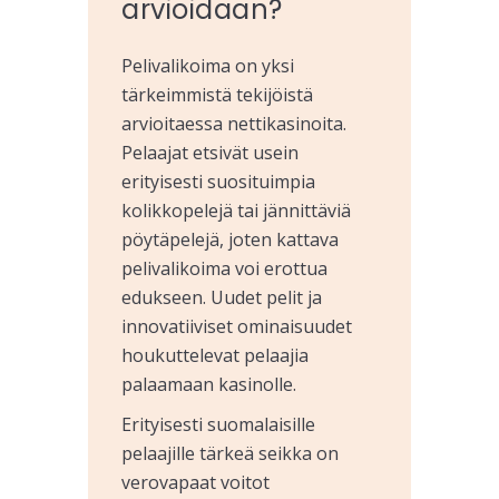
arvioidaan?
Pelivalikoima on yksi
tärkeimmistä tekijöistä
arvioitaessa nettikasinoita.
Pelaajat etsivät usein
erityisesti suosituimpia
kolikkopelejä tai jännittäviä
pöytäpelejä, joten kattava
pelivalikoima voi erottua
edukseen. Uudet pelit ja
innovatiiviset ominaisuudet
houkuttelevat pelaajia
palaamaan kasinolle.
Erityisesti suomalaisille
pelaajille tärkeä seikka on
verovapaat voitot