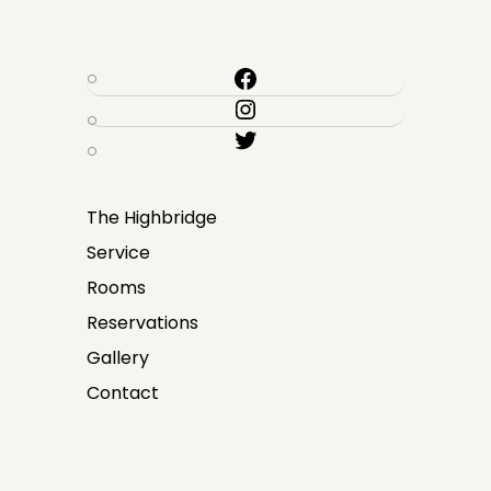
The Highbridge
Service
Rooms
Reservations
Gallery
Contact