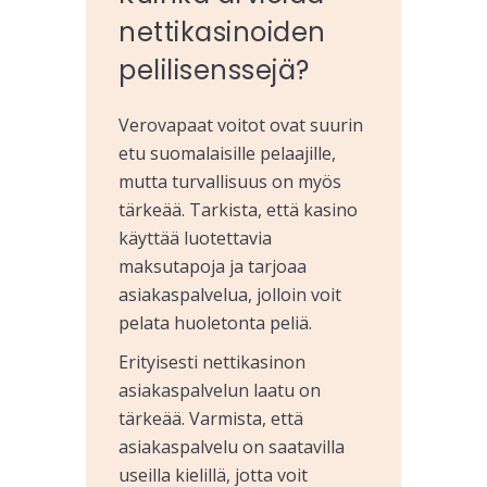
nettikasinoiden
pelilisenssejä?
Verovapaat voitot ovat suurin
etu suomalaisille pelaajille,
mutta turvallisuus on myös
tärkeää. Tarkista, että kasino
käyttää luotettavia
maksutapoja ja tarjoaa
asiakaspalvelua, jolloin voit
pelata huoletonta peliä.
Erityisesti nettikasinon
asiakaspalvelun laatu on
tärkeää. Varmista, että
asiakaspalvelu on saatavilla
useilla kielillä, jotta voit